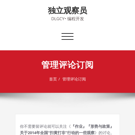
Skip
独立观察员
to
content
DLGCY• 编程开发
切
换
导
航
管理评论订阅
首页
管理评论订阅
你不需要留评论就可以关注《
『作业』『形势与政策』
关于2014年全国“扫黄打非”行动的一些观察
》的讨论。