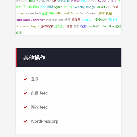
开机自启
相似
MongoDB
电脑
逻辑运算
阿里云
翻页
罗莉琴
ReoGrid
首行
不
为空
下一篇
启动
改变
清理
Agnes
上一篇
SwitchyOmega
Socket
ZTE
加速
proxy
docker hub
提交
Files
Microsoft Store
DataContext
脚本
机械
FuncValueConverter
Interactions
动画
摄像头
ChatGPT
安全软件
可转债
Ultimate Blogroll
版本控制
虚拟机
C语言
画图
检测
CircleWithTextBox
远程
桌面
其他操作
登录
条目 feed
评论 feed
WordPress.org