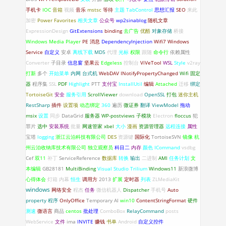
手机卡
IOC
音箱
视频
音乐
mstsc
等待
主题
TabControl
思想汇报
SEO
来此
加密
Power Favorites
相关文章
公众号
wp2sinablog
随机文章
ExpressionDesign
GitExtensions
binding
去广告
优酷
对象存储
桥接
Windows Media Player
PE
消息
DependencyInjection
Wifi7
Windows
Service
自定义
安卓
离线下载
MD5
代理
光标
权限
跟随
命令行
依赖属性
Converter
子目录
信息窗
坚果云
Edgeless
控制台
ViVeTool
WSL
Style
v2ray
打新
多个
开始菜单
内网
台式机
WebDAV
INotifyPropertyChanged
Wifi 固定
器
程序集
SSL
PDF
Highlight
PTT
支付宝
InstallUtil
编辑
Attached
迁移
绑定
TortoiseGit
安全
服务引用
ScrollViewer
download
OpenSSL
打包
迷你主机
RestSharp
插件
设置项
动态绑定
360
遍历
微证券
翻译
ViewModel
拖动
msix
设置
同步
DataGrid
服务器
WP-postviews
子模块
Electron
floccus
犯
罪片
选中
安装系统
批量
网速管家
xbel
大小
漫画
资源管理器
远程连接
属性
宝塔
logging
浙江云泊科技有限公司
DES
资源键
国际化
TortoiseSVN
镜像
杭
州云泊收纳库技术有限公司
独立观察员
科目二
内存
颜色
ICommand
vsdbg
Cef
双11
补丁
ServiceReference
数据库
转换
输出
二进制
AMI
任务计划
文
本编辑
GB28181
MultiBinding
Visual Studio
Trilium
Windows11
新浪微博
心得体会
灯箱
内幕
恒生
调用方
2013
扩展
定时器
列表
ZLMediaKit
windows
网络安全
程杰
任务
微信机器人
Dispatcher
手机号
Auto
property
程序
OnlyOffice
Temporary
AI
win10
ContentStringFormat
硬件
测速
微语言
商品
centos
批处理
ComboBox
RelayCommand
posts
WebService
文件
ima
INVITE
赚钱
书单
Android
自定义控件