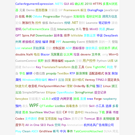
CallerArgumentExpression
.NET5
GUI
4G
确认框
2010
HTTPS
多重AI浏览
器
元素
Demo
图形图像
方丽霞
SIP
Framework
标注
DialogPage
JavaScript
JS
在线
单例
CMake
ProgressBar
Polygon
实验报告
毫秒定时器
调用方信息
.NET
近似
附加行为
控件
修炼
Behaviors
传销
翻转
Leanote
笔记软件
滚动
密码
GoToElementState
日志
Interactivity
木马
警告
MinIO
简易
JRiver
GPT
Spire.Pdf
Downloader
副本集
排序
IsVisible
算数运算
毕设
DeepSeek
外网
桥接模式
按钮
编译
弹窗
PPT
Assembly
Event
控制软件
新的一天
登陆
List
related
开始屏幕
贷款
控制反转
AOP
图标缓存
微软商店
分区助手
调试
double.NaN
电信
Blazor
无限重启
以太网
垃圾
devenv
文件夹
.orig
Win+G
CustomControl
视野
触摸
网络编程
squash
注销
用户控件
Python
UI库
UI
搭建
Behavior
Key
TranslateTransform
自启
工具
Core
TightVNC
利息
平
台
学生
解绑
小数位数
propdp
TextBox
RTP
新浪博客
适配器模式
恢复
附加
属性
Windows网络编程
Win11
云泊
回复
设计模式
Ventoy
TPM2.0
固定表头
快捷方式
收音机
FileSystemWatcher
理财
OrderBy
客户端
预订
Linux
浙江
云泊
SimpleSIPServer
Ellipse
OpenRouter
StringFormat
提交记录
fancybox
软媒魔方
v2.8.0
e招贷
内网穿透
游戏
直播
tree
Forge
raspberry
WPF
预约
表头
QTTabBar
ListBox
病毒查杀
徐明锋
Skill
小工具
选择
多看
C#
阅读
图表
StartNew
WeChat
项目
中转
选中行
Headway
下载
屏幕
书签
Codex
文件路径
存储
宝塔面板
log
CSkin
麦库记事
Tomcat
显示
友情链接
深
度学习
All in One SEO Pack
空间
Frp
Annotation
杭州名风广告有限公司
Play
Clean
ASCII
GridView
帐号
中兴
事件
TabControlAttached
DLNA
周见