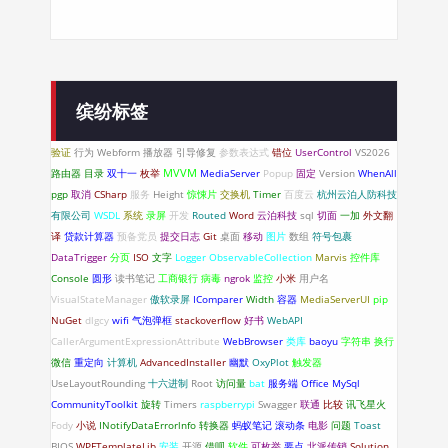
缤纷标签
验证
行为
Webform
播放器
引导修复
参数表达式
错位
UserControl
VS2026
路由器
目录
双十一
枚举
MVVM
MediaServer
Popup
固定
Version
WhenAll
pgp
取消
CSharp
服务
Height
惊悚片
交换机
Timer
百度云
杭州云泊人防科技
有限公司
WSDL
系统
录屏
开发
Routed
Word
云泊科技
sql
切面
一加
外文翻
译
贷款计算器
预备党员
提交日志
Git
桌面
移动
图片
数组
符号包裹
DataTrigger
分页
ISO
文字
Logger
ObservableCollection
Marvis
控件库
Console
圆形
读书笔记
工商银行
病毒
ngrok
监控
小米
用户名
VisualStateManager
傲软录屏
IComparer
Width
容器
MediaServerUI
pip
NuGet
dlgcy
wifi
气泡弹框
stackoverflow
好书
WebAPI
CallerArgumentExpressionAttribute
WebBrowser
类库
baoyu
字符串
换行
微信
重定向
计算机
AdvancedInstaller
幽默
OxyPlot
触发器
UseLayoutRounding
十六进制
Root
访问量
bat
服务端
Office
MySql
CommunityToolkit
旋转
Timers
raspberrypi
Swagger
联通
比较
讯飞星火
Fody
小说
INotifyDataErrorlnfo
转换器
蚂蚁笔记
滚动条
电影
问题
Toast
BIOS
WPFTemplateLib
安装
开源
借呗
软件
可枚举
要点
北派传销
Solution