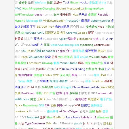
智
机械手
傲梅
Winform
推荐
流媒体
Task
Button
youku
多边形
Unity
鼠标
MVC
INotifyPropertyChanging
Ubuntu
MessageBox
BringIntoView
WPFTemplate
docker
comic
账户
电子邮件
Hex
子系统
多语言
Raspbian
Hyper-V
Message
EF
VPSDownloader
ProcessOn
蝶贝蕾
tightvncserver
多
媒体定时器
字节
BE7200 Pro+
猎豹浏览器
同心圆
SDK
变动通知
Web
谷歌浏
览器
DI
ASP.NET
C#10
西湖区人民法院
Chrome
Google
配置
Administrator
树莓派
版本号
等待框
submodule
Color
帮助类
Extensions
左键
C 盘
UPnP
WordPress
依赖注入
高亮
ObservableRecipient
syncthing
ConfirmBox
OCX
CSS
Prism
误触
bananapi
Trigger
合并
软件作品
最近更新
侧边栏
磁盘
检查
Path
VisualState
搜索
思否
VPS
云笔记
引用
enum
MSBuild
data
食堂
外卖系统
Chromium
Unwrap
触发
VisualStudio
腾讯
淘宝
数码产品
跨天
进
度条
Excel
导出
提示框
Simple
证书
ResourceBinding
附加事件
书籍
日记
业
务
游戏内覆盖
浏览器
Footer
中文
汉化
0点
事务
NextCloud
样式
变动
培训
班
Select模型
信息
智能体
笔试题
浏览数
CalcBinding
命令
labelme
测速网
毕业设计
2014
表格
杀毒软件
Let's Encrypt
BlazorDownloadFile
Xaml 绑定
失败
PostSharp
手机
UEFI
广告
故障
仓库
多标签
扫黄打非2014
winmm.dll
WifiFixator
网速
上网卡
RealVNC
网商贷
byte
视觉状态
凯撒密码
电子产品
Gitea
Repository
OSS
RSA
切换
网络
winapp
WSA
数据蛙
强制推送
bookmark
RadioButton
路由事件
ei:DataTrigger
香蕉派
注解
触屏
登录
2017
VS
Standard
微软
Kimi
FilePath
SpicePress
lightbox
IIS
Windows 服
务
大话
TypeConverter
SVN
MultiAIBrowser
patch
Jenkins
剧情片
签名档