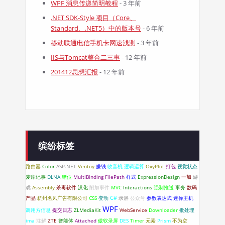
WPF 消息传递简明教程
- 3 年前
.NET SDK-Style 项目（Core、
Standard、.NET5）中的版本号
- 6 年前
移动联通电信手机卡网速浅测
- 3 年前
IIS与Tomcat整合二三事
- 12 年前
201412思想汇报
- 12 年前
缤纷标签
路由器
Color
ASP.NET
Ventoy
赚钱
收音机
逻辑运算
OxyPlot
打包
视觉状态
麦库记事
DLNA
错位
MultiBinding
FilePath
样式
ExpressionDesign
一加
游
戏
Assembly
杀毒软件
汉化
附加事件
MVC
Interactions
强制推送
事务
数码
C#
产品
杭州名风广告有限公司
CSS
变动
录屏
公众号
参数表达式
迷你主机
WPF
调用方信息
提交日志
ZLMediaKit
WebService
Downloader
批处理
ima
注解
ZTE
智能体
Attached
傲软录屏
DES
Timer
元素
Prism
不为空