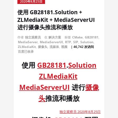
2020年8月25日
使用 GB28181.Solution +
ZLMediaKit + MediaServerUI
进行摄像头推流和播放
作者
独立观察员
在
解决方案
标签
CMake
,
GB28181
,
MediaServer
,
MediaServerUI
,
RTP
,
SIP
,
Solution
,
ZLMediaKit
,
摄像头
,
流媒体
,
视频
| 46,742 次访问
百度已收录
使用
GB28181
.
Solution
ZLMediaKit
MediaServerUI
进行
摄像
头
推流和播放
独立观察员 2020年8月25日