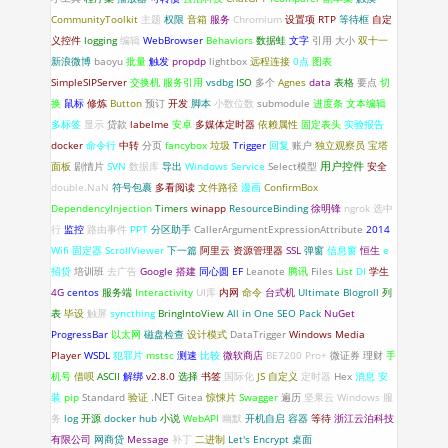
CommunityToolkit
主题
权限
音箱
服务
Chromium
设置项
RTP
等待框
自定
义控件
logging
编辑
WebBrowser
Behaviors
数据蛙
文字
引用
大小
双十一
新浪微博
baoyu
批量
触发
propdp
lightbox
远程连接
0点
图表
SimpleSIPServer
交换机
服务引用
vsdbg
ISO
多个
Agnes
data
表格
要点
切
换
鼠标
修炼
Button
预订
开发
脚本
小数位数
submodule
进度条
文本编辑
多标签
显示
贷款
labelme
安卓
多媒体定时器
依赖属性
固定表头
实验报告
docker
命令行
中转
分页
fancybox
垃圾
Trigger
回复
账户
独立观察员
宝塔
面板
剧情片
SVN
数据库
导出
Windows Service
Select模型
用户控件
安全
double.NaN
符号包裹
多看阅读
文件路径
漫画
ConfirmBox
DependencyInjection
Timers
winapp
ResourceBinding
徐明锋
ngrok
选中
行
监控
路由事件
PPT
分区助手
CallerArgumentExpressionAttribute
2014
Wifi 固定器
ScrollViewer
下一篇
阿里云
资源管理器
SSL
弹窗
信息窗
恒生
e
招贷
培训班
去广告
Google
搭建
同心圆
EF
Leanote
腾讯
Files
List
DI
学生
4G
centos
服务端
Interactivity
UI库
内网
命令
台式机
Ultimate Blogroll
列
表
毕设
触屏
syncthing
BringIntoView
All in One SEO Pack
NuGet
ProgressBar
以太网
磁盘检查
设计模式
DataTrigger
Windows Media
Player
WSDL
犯罪片
mstsc
测速
比较
微软商店
BE7200 Pro+
微证券
理财
手
机号
借呗
ASCII
解绑
v2.8.0
选择
书签
国际化
JS
自定义
定时器
Hex
消息
安
.NET
装
pip
Standard
验证
Gitea
惊悚片
Swagger
遍历
坚果云
Windows 服
务
log
开源
docker hub
小说
WebAPI
幽默
开机自启
容器
等待
浙江云泊科技
有限公司
网商贷
Message
补丁
二进制
Let's Encrypt
桌面