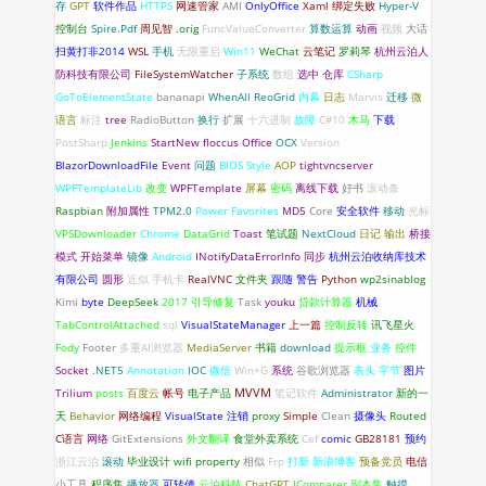
存
GPT
软件作品
HTTPS
网速管家
AMI
OnlyOffice
Xaml 绑定失败
Hyper-V
控制台
Spire.Pdf
周见智
.orig
FuncValueConverter
算数运算
动画
视频
大话
扫黄打非2014
WSL
手机
无限重启
Win11
WeChat
云笔记
罗莉琴
杭州云泊人
防科技有限公司
FileSystemWatcher
子系统
数组
选中
仓库
CSharp
GoToElementState
bananapi
WhenAll
ReoGrid
内幕
日志
Marvis
迁移
微
语言
标注
tree
RadioButton
换行
扩展
十六进制
故障
C#10
木马
下载
PostSharp
Jenkins
StartNew
floccus
Office
OCX
Version
BlazorDownloadFile
Event
问题
BIOS
Style
AOP
tightvncserver
WPFTemplateLib
改变
WPFTemplate
屏幕
密码
离线下载
好书
滚动条
Raspbian
附加属性
TPM2.0
Power Favorites
MD5
Core
安全软件
移动
光标
VPSDownloader
Chrome
DataGrid
Toast
笔试题
NextCloud
日记
输出
桥接
模式
开始菜单
镜像
Android
INotifyDataErrorlnfo
同步
杭州云泊收纳库技术
有限公司
圆形
近似
手机卡
RealVNC
文件夹
跟随
警告
Python
wp2sinablog
Kimi
byte
DeepSeek
2017
引导修复
Task
youku
贷款计算器
机械
TabControlAttached
sql
VisualStateManager
上一篇
控制反转
讯飞星火
Fody
Footer
多重AI浏览器
MediaServer
书籍
download
提示框
业务
控件
Socket
.NET5
Annotation
IOC
微信
Win+G
系统
谷歌浏览器
表头
字节
图片
Trilium
posts
百度云
帐号
电子产品
MVVM
笔记软件
Administrator
新的一
天
Behavior
网络编程
VisualState
注销
proxy
Simple
Clean
摄像头
Routed
C语言
网络
GitExtensions
外文翻译
食堂外卖系统
Cef
comic
GB28181
预约
浙江云泊
滚动
毕业设计
wifi
property
相似
Frp
打新
新浪博客
预备党员
电信
小工具
程序集
播放器
可转债
云泊科技
ChatGPT
IComparer
副本集
触摸