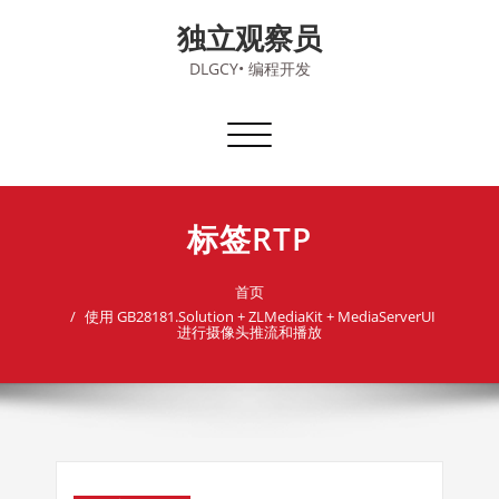
Skip
独立观察员
to
content
DLGCY• 编程开发
切
换
导
航
标签RTP
首页
使用 GB28181.Solution + ZLMediaKit + MediaServerUI
进行摄像头推流和播放