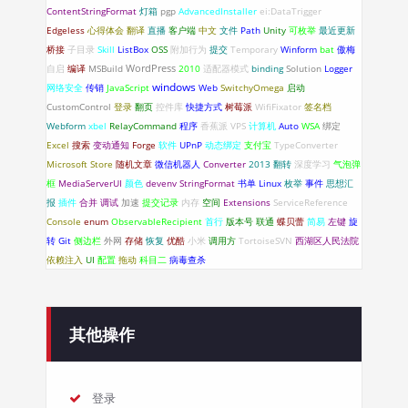
ContentStringFormat
灯箱
pgp
AdvancedInstaller
ei:DataTrigger
Edgeless
心得体会
翻译
直播
客户端
中文
文件
Path
Unity
可枚举
最近更新
桥接
子目录
Skill
ListBox
OSS
附加行为
提交
Temporary
Winform
bat
傲梅
WordPress
自启
编译
MSBuild
2010
适配器模式
binding
Solution
Logger
windows
网络安全
传销
JavaScript
Web
SwitchyOmega
启动
CustomControl
登录
翻页
控件库
快捷方式
树莓派
WifiFixator
签名档
Webform
xbel
RelayCommand
程序
香蕉派
VPS
计算机
Auto
WSA
绑定
Excel
搜索
变动通知
Forge
软件
UPnP
动态绑定
支付宝
TypeConverter
Microsoft Store
随机文章
微信机器人
Converter
2013
翻转
深度学习
气泡弹
框
MediaServerUI
颜色
devenv
StringFormat
书单
Linux
枚举
事件
思想汇
报
插件
合并
调试
加速
提交记录
内存
空间
Extensions
ServiceReference
Console
enum
ObservableRecipient
首行
版本号
联通
蝶贝蕾
简易
左键
旋
转
Git
侧边栏
外网
存储
恢复
优酷
小米
调用方
TortoiseSVN
西湖区人民法院
依赖注入
UI
配置
拖动
科目二
病毒查杀
其他操作
登录