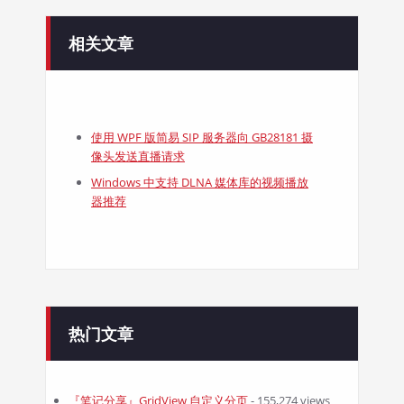
相关文章
使用 WPF 版简易 SIP 服务器向 GB28181 摄
像头发送直播请求
Windows 中支持 DLNA 媒体库的视频播放
器推荐
热门文章
『笔记分享』GridView 自定义分页
- 155,274 views