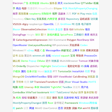
Electron
广告
友情链接
Ubuntu
服务器
跨天
stackoverflow
QTTabBar
机械
手
商品
电影
凯撒密码
VisualStudio
Ellipse
中兴
INotifyPropertyChanging
推荐
图形图像
raspberry
控制软件
视野
流媒体
高亮
PDF
AI
Play
msix
信息
Headway
CSkin
Key
安装系统
内网穿透
多语言
Repository
远程桌面
访问量
VS2026
dlgcy
raspberrypi
OpenSSL
工具
GridView
PE
任务
电子邮件
Blazor
ObservableCollection
Width
多边形
音乐
GUI
IsVisible
项目
DialogPage
Height
SEO
双11
游戏内覆盖
SpicePress
工商银行
类库
相关文
章
CallerArgumentExpression
360
ICommand
Polygon
RestSharp
SDK
OpenRouter
UseLayoutRounding
WP-postviews
开始屏幕
Codex
Windows11
v2ray
利息
C 盘
MessageBox
蚂蚁笔记
上网卡
转换
猎豹浏览器
证书
云泊
重定向
winmm.dll
在线
related
squash
宝塔
帮助类
ProcessOn
确认框
Demo
Popup
CMake
硬件
转换器
MultiAIBrowser
Tomcat
对象存储
VS
OrderBy
Dispatcher
Highlight
DataContext
毫秒定时器
IIS
病毒
虚拟机
子模块
属性
任务计划
Word
触发器
PTT
TortoiseGit
InstallUtil
代理
平台
MongoDB
CircleWithTextBox
登陆
UEFI
ViewModel
CalcBinding
浏览器
目
录
字符串
检测
SIP
TranslateTransform
切面
JRiver
Visual Studio
INVITE
电脑
画图
Unwrap
单例
WebDAV
TightVNC
TextBox
测速网
用户名
ComboBox
ViVeTool
bookmark
Wifi7
TabControl
MySql
排序
版本控制
行
为
程杰
按钮
软媒魔方
方丽霞
固定
微软
取消
北派传销
淘宝
资源键
来此加密
INotifyPropertyChanged
清理
Root
读书笔记
Framework
Windows网络编
程
patch
设置
网速
MinIO
UserControl
思否
浏览数
误触
RSA
win10
图标缓