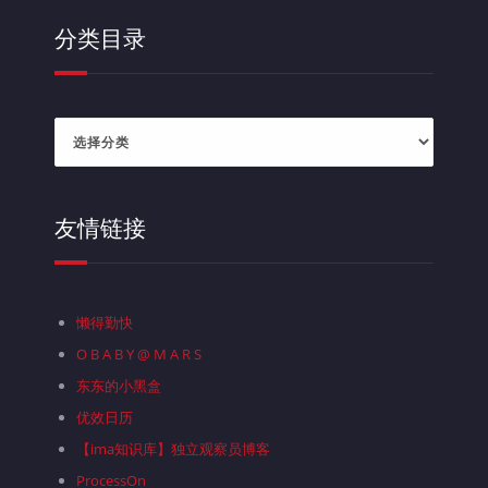
分类目录
分
类
目
录
友情链接
懒得勤快
O B A B Y @ M A R S
东东的小黑盒
优效日历
【ima知识库】独立观察员博客
ProcessOn