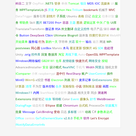
科目二
文字
OxyPlot
.NET5
登录
单例
Tomcat
项目
MD5
IOC
流媒体
UI
服
务
WPFTemplateLib
JS
开发
Python
Hex
Trilium
bookmark
机械手
MVC
DataTrigger
服务引用
剧情片
子系统
Ubuntu
表格
日记
自定义
任务计划
业
务
帮助类
Skill
图片
BE7200 Pro+
容器
主题
图表
逻辑运算
中兴
广告
UI库
TranslateTransform
微证券
RSA
外文翻译
自定义控件
电子产品
SEO
AMI
命
令
Button
DeepSeek
CSkin
Ultimate Blogroll
副本集
扫黄打非2014
WebAPI
开始菜单
服务端
行为
新的一天
字符串
大话
双十一
输出
遍历
网速
WP-
postviews
同心圆
ListBox
Marvis
木马
最近更新
惊悚片
4G
SDK
批处理
Unity
.orig
控件库
回复
数据库
淘宝
离线下载
Auto
OpenSSL
WPFTemplate
Windows网络编程
GB28181
仓库
友情链接
快捷方式
网络安全
按钮
AdvancedInstaller
安全
设计模式
RealVNC
手机号
Width
阿里云
随机文章
IComparer
小米
raspberrypi
选中行
RestSharp
账户
UserControl
插件
MinIO
Win+G
e招贷
书签
Electron
列表
双11
麦库记事
GitExtensions
贷款
计算器
清理
不为空
版本控制
合并
实验报告
小说
强制推送
比较
画图
msix
Windows11
内网
StartNew
安全软件
路由器
相关文章
同步
测速网
Extensions
蚂蚁笔记
镜像
等待框
Color
Event
摄像头
好书
WebBrowser
DialogPage
磁盘检查
Ellipse
搭建
Chromium
台式机
ProcessOn
软媒魔方
C#
批量
Message
CalcBinding
变动
日志
多标签
UEFI
动画
参数表达式
Office
centos
GoToElementState
v2.8.0
手机卡
软件
Let's Encrypt
INotifyDataErrorlnfo