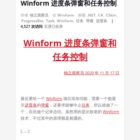
Winform 进度条弹窗和任务控制
作者
独立观察员
在
Winform
标签
.NET
,
C#
,
CSkin
,
ProgressBar
,
Task
,
Winform
,
任务
,
弹窗
,
进度条
|
4,527 次访问
百度已收录
Winform 进度条弹窗和
任务控制
独立观察员 2020 年 11 月 17 日
最近要给一个
Winform
项目添加功能，需要一个能显
示
进度条
的
弹窗
，还要求能够中止
任务
，所以就做了一
个，在此做个记录总结。虽然用的是比较老的
Winform
技术，不过其中的原理都是相通的。
[……]