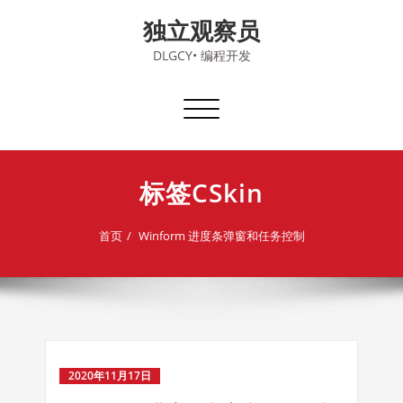
Skip
独立观察员
to
content
DLGCY• 编程开发
切
换
导
航
标签CSkin
首页
Winform 进度条弹窗和任务控制
2020年11月17日