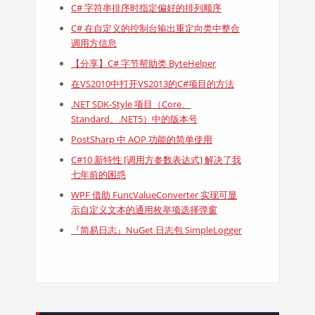
C# 字符串排序时指定偏好的排列顺序
C# 在自定义的控制台输出重定向类中整合
调用方信息
【分享】C# 字节帮助类 ByteHelper
在VS2010中打开VS2013的C#项目的方法
.NET SDK-Style 项目（Core、
Standard、.NET5）中的版本号
PostSharp 中 AOP 功能的简单使用
C#10 新特性 [调用方参数表达式] 解决了我
七年前的困惑
WPF 借助 FuncValueConverter 实现可显
示自定义文本的通用枚举项选择弹窗
『简易日志』NuGet 日志包 SimpleLogger