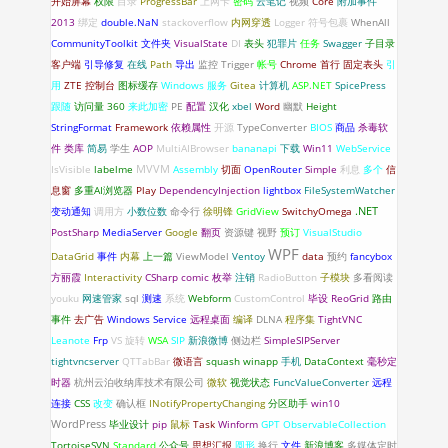
开始屏幕
权限
目录
ProgressBar
上网卡
密码
云笔记
视频
Core
附加事件
2013
绑定
double.NaN
stackoverflow
内网穿透
Logger
符号包裹
WhenAll
CommunityToolkit
文件夹
VisualState
DI
表头
犯罪片
任务
Swagger
子目录
客户端
引导修复
在线
Path
导出
监控
Trigger
帐号
Chrome
首行
固定表头
引
用
ZTE
控制台
图标缓存
Windows 服务
Gitea
计算机
ASP.NET
SpicePress
跟随
访问量
360
来此加密
PE
配置
汉化
xbel
Word
幽默
Height
StringFormat
Framework
依赖属性
开源
TypeConverter
BIOS
商品
杀毒软
件
类库
简易
学生
AOP
MultiAIBrowser
bananapi
下载
Win11
WebService
IsVisible
labelme
MVVM
Assembly
切面
OpenRouter
Simple
利息
多个
信
息窗
多重AI浏览器
Play
DependencyInjection
lightbox
FileSystemWatcher
.NET
变动通知
调用方
小数位数
命令行
徐明锋
GridView
SwitchyOmega
PostSharp
MediaServer
Google
翻页
资源键
视野
预订
VisualStudio
WPF
DataGrid
事件
内幕
上一篇
ViewModel
Ventoy
data
预约
fancybox
方丽霞
Interactivity
CSharp
comic
枚举
注销
RadioButton
子模块
多看阅读
youku
网速管家
sql
测速
系统
Webform
CustomControl
毕设
ReoGrid
路由
事件
去广告
Windows Service
远程桌面
编译
DLNA
程序集
TightVNC
Leanote
Frp
VS
旋转
WSA
SIP
新浪微博
侧边栏
SimpleSIPServer
tightvncserver
QTTabBar
微语言
squash
winapp
手机
DataContext
毫秒定
时器
杭州云泊收纳库技术有限公司
微软
视觉状态
FuncValueConverter
远程
连接
CSS
改变
确认框
INotifyPropertyChanging
分区助手
win10
WordPress
毕业设计
pip
鼠标
Task
Winform
GPT
ObservableCollection
TortoiseSVN
Standard
公众号
思想汇报
圆形
换行
文件
新浪博客
多媒体定时