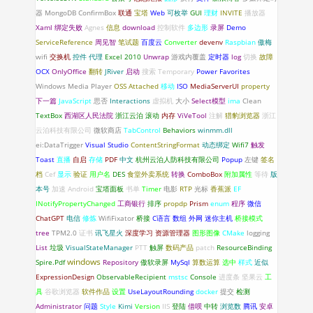
器
MongoDB
ConfirmBox
联通
宝塔
Web
可枚举
GUI
理财
INVITE
播放器
Xaml 绑定失败
Agnes
信息
download
控制软件
多边形
录屏
Demo
ServiceReference
周见智
笔试题
百度云
Converter
devenv
Raspbian
傲梅
wifi
交换机
控件
代理
Excel
2010
Unwrap
游戏内覆盖
定时器
log
切换
故障
OCX
OnlyOffice
翻转
JRiver
启动
搜索
Temporary
Power Favorites
Windows Media Player
OSS
Attached
移动
ISO
MediaServerUI
property
下一篇
JavaScript
思否
Interactions
虚拟机
大小
Select模型
ima
Clean
TextBox
西湖区人民法院
浙江云泊
滚动
内存
ViVeTool
注解
猎豹浏览器
浙江
云泊科技有限公司
微软商店
TabControl
Behaviors
winmm.dll
ei:DataTrigger
Visual Studio
ContentStringFormat
动态绑定
Wifi7
触发
Toast
直播
自启
存储
PDF
中文
杭州云泊人防科技有限公司
Popup
左键
签名
档
Cef
显示
验证
用户名
DES
食堂外卖系统
转换
ComboBox
附加属性
等待
版
本号
加速
Android
宝塔面板
书单
Timer
电影
RTP
光标
香蕉派
EF
INotifyPropertyChanged
工商银行
排序
propdp
Prism
enum
程序
微信
ChatGPT
电信
修炼
WifiFixator
桥接
C语言
数组
外网
迷你主机
桥接模式
tree
TPM2.0
证书
讯飞星火
深度学习
资源管理器
图形图像
CMake
logging
List
垃圾
VisualStateManager
PTT
触屏
数码产品
patch
ResourceBinding
windows
Spire.Pdf
Repository
傲软录屏
MySql
算数运算
选中
样式
近似
ExpressionDesign
ObservableRecipient
mstsc
Console
进度条
坚果云
工
具
谷歌浏览器
软件作品
设置
UseLayoutRounding
docker
提交
检测
Administrator
问题
Style
Kimi
Version
IIS
登陆
借呗
中转
浏览数
腾讯
安卓