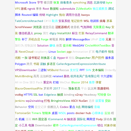
Microsoft Store
字节
蝶贝蕾
恢复
病毒查杀
syncthing
消息
北派传销
byte
VPS
游戏
ngrok
事务
Root
数据蛙
submodule
ZLMediaKit
独立观察员
调试
脚本
Routed
编辑
传销
Highlight
拖动
调用方信息
baoyu
TabControlAttached
C#10
取消
安装系统
笔记软件
WSL
培训班
病毒
屏幕
ScrollViewer
浏览器
提交日志
适配器模式
收音机
气泡弹框
无限重启
Key
安
装
微信机器人
proxy
属性
dlgcy
InstallUtil
标注
打新
RelayCommand
翻译
警告
补丁
开机自启
Forge
树莓派
网络
解绑
MessageBox
UPnP
迁移
元素
附
加行为
控制反转
Solution
赚钱
分页
提示框
WebDAV
CircleWithTextBox
音
乐
NextCloud
raspberry
Linux
Socket
pgp
Annotation
扩展
电子邮件
恒生
优酷
一加
读书笔记
转换器
C 盘
Hyper-V
相似
Dispatcher
用户控件
服务器
Polygon
跨天
书籍
误触
多语言
CallerArgumentExpressionAttribute
VPSDownloader
二进制
MSBuild
floccus
支付宝
PPT
SVN
文本编辑
OrderBy
MultiBinding
高亮
云泊科技
related
颜色
杭州名风广告有限公司
十六进制
All in One SEO Pack
重定向
灯箱
WeChat
Blazor
2014
推荐
弹窗
BlazorDownloadFile
罗莉琴
2017
Files
预备党员
平台
以太网
凯撒密码
vsdbg
HTTPS
SSL
bat
Edgeless
触摸
binding
v2ray
Headway
可转债
Git
Jenkins
wp2sinablog
打包
BringIntoView
ASCII
NuGet
选择
设置项
贷款
Behavior
空间
提交记录
依赖注入
Codex
要点
0点
网络编程
音箱
TortoiseGit
Timers
智能体
桌面
WSDL
posts
docker hub
心得体会
云泊
程
杰
机械
漫画
Wifi 固定器
ICommand
AI
触发器
国际化
网商贷
Fody
滚动条
固
定
小工具
电脑
Downloader
硬件
CallerArgumentExpression
错位
对象存储