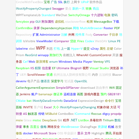
CircleWithTextBox
宝塔
广告
SSL
换行
上网卡
UPnP
软件作品
INotifyPropertyChanged
Swagger
要点
新的一天
转换
商品
WPFTemplateLib
Standard
WeChat
SwitchyOmega
十六进制
电脑
密码
fancybox
pip
GUI
附加属性
虚拟机
stackoverflow
检测
MessageBox
下载
ConfirmBox
录屏
DependencyInjection
网络
MultiAIBrowser
Footer
PDF
Repository
扩展
Administrator
注解
外网
控件库
Fody
Converter
子目录
培
训班
IsVisible
ViewModel
IComparer
贷款
Files
Codex
WebDAV
Linux
PE
WPF
labelme
xbel
利息
打包
上一篇
Hyper-V
提交
v2ray
属性
左键
Color
Prism
ReoGrid
winapp
附加行为
依赖注入
WhenAll
CustomControl
开源
服
务器
Cef
Web
新浪博客
enum
Windows Media Player
Ventoy
VPS
Raspbian
IIS
权限
信息窗
EF
Ultimate Blogroll
视野
Visual Studio
浏览器
补
丁
UEFI
ScrollViewer
联通
杭州云泊人防科技有限公司
内存
云泊科技
Blazor
devenv
电子产品
微语言
深度学习
笔试题
OpenSSL
CallerArgumentExpression
SimpleSIPServer
download
路由事件
Wifi 固定
器
Jenkins
账户
bananapi
微证券
远程连接
画图
游戏内覆盖
预约
GB28181
CMake
bat
INotifyDataErrorlnfo
DataGrid
ExpressionDesign
命令行
宝塔
面板
INVITE
客户端
Excel
大小
INotifyPropertyChanging
对象存储
大话
可
转债
4G
触发器
传销
MSBuild
ComboBox
ICommand
floccus
dlgcy
propdp
.NET
msix
Gitea
mstsc
DeepSeek
Git
程序
ListBox
杀毒软件
Trilium
数组
弹窗
事务
百度云
傲梅
网络安全
WebBrowser
DialogPage
资源键
机械
改变
修炼
docker
Microsoft Store
OSS
毕业设计
显示
文件
Highlight
腾讯
开始菜