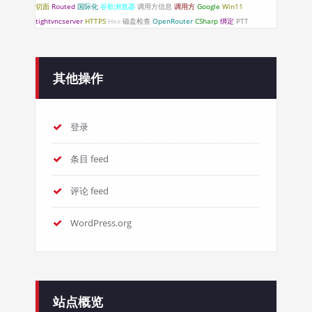
切面
Routed
国际化
谷歌浏览器
调用方信息
调用方
Google
Win11
tightvncserver
HTTPS
Hex
磁盘检查
OpenRouter
CSharp
绑定
PTT
其他操作
登录
条目 feed
评论 feed
WordPress.org
站点概览