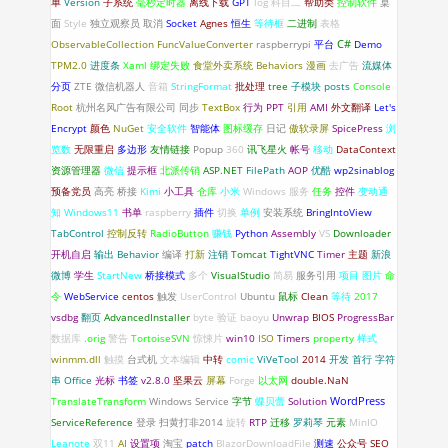
单
Version
子系统
毫秒定时器
离线下载
GPT
log
科目二
帮助类
控制软件
桌
面
Style
独立观察员
取消
Socket
Agnes
恒生
等待框
二进制
表格
C#
ObservableCollection
FuncValueConverter
raspberrypi
平台
Demo
TPM2.0
进度条
Xaml 绑定失败
食堂外卖系统
Behaviors
漫画
去广告
流媒体
分页
ZTE
微信机器人
音箱
StringFormat
批处理
tree
子模块
posts
Console
Root
杭州名风广告有限公司
同步
TextBox
行为
PPT
引用
AMI
外文翻译
Let's
Encrypt
颜色
NuGet
安全软件
智能体
图标缓存
日记
傲软录屏
SpicePress
浏
览数
无限重启
多边形
友情链接
Popup
360
讯飞星火
帐号
移动
DataContext
资源管理器
微信
提示框
北派传销
ASP.NET
FilePath
AOP
优酷
wp2sinablog
预备党员
高亮
桥接
Kimi
小工具
仓库
小米
Windows 服务
任务
控件
变动通
知
Windows11
书单
raspberry
插件
切换
单例
安装系统
BringIntoView
TabControl
控制反转
RadioButton
赚钱
Python
Assembly
VS
Downloader
开机自启
输出
Behavior
编译
打新
注销
Tomcat
TightVNC
Timer
主题
新浪
微博
学生
StartNew
桥接模式
多个
VisualStudio
简易
服务引用
项目
图片
命
令
WebService
centos
触发
UserControl
Ubuntu
鼠标
Clean
等待
2017
vsdbg
翻页
AdvancedInstaller
byte
验证
baoyu
Unwrap
BIOS
ProgressBar
数据库
.orig
警告
TortoiseSVN
惊悚片
win10
ISO
Timers
property
样式
winmm.dll
触摸
台式机
文本编辑
中转
comic
ViVeTool
2014
开发
首行
字符
串
Office
光标
书签
v2.8.0
坚果云
屏幕
Forge
以太网
double.NaN
WordPress
TranslateTransform
Windows Service
字节
蝶贝蕾
Solution
ServiceReference
登录
扫黄打非2014
旋转
RTP
迁移
罗莉琴
元素
MinIO
Leanote
双11
AI
设置项
淘宝
patch
BlazorDownloadFile
测速
公众号
SEO