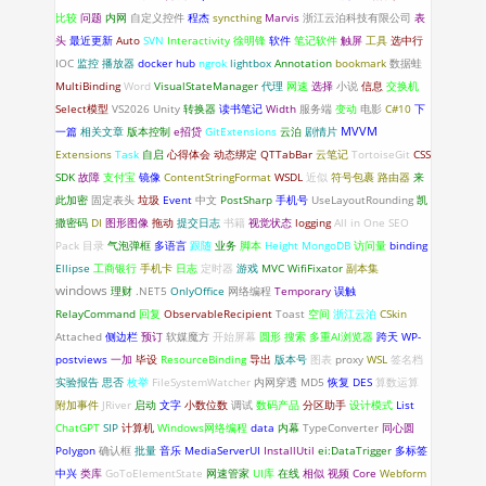
比较
问题
内网
自定义控件
程杰
syncthing
Marvis
浙江云泊科技有限公司
表
头
最近更新
Auto
SVN
Interactivity
徐明锋
软件
笔记软件
触屏
工具
选中行
IOC
监控
播放器
docker hub
ngrok
lightbox
Annotation
bookmark
数据蛙
MultiBinding
Word
VisualStateManager
代理
网速
选择
小说
信息
交换机
Select模型
VS2026
Unity
转换器
读书笔记
Width
服务端
变动
电影
C#10
下
一篇
相关文章
版本控制
e招贷
GitExtensions
云泊
剧情片
MVVM
Extensions
Task
自启
心得体会
动态绑定
QTTabBar
云笔记
TortoiseGit
CSS
SDK
故障
支付宝
镜像
ContentStringFormat
WSDL
近似
符号包裹
路由器
来
此加密
固定表头
垃圾
Event
中文
PostSharp
手机号
UseLayoutRounding
凯
撒密码
DI
图形图像
拖动
提交日志
书籍
视觉状态
logging
All in One SEO
Pack
目录
气泡弹框
多语言
跟随
业务
脚本
Height
MongoDB
访问量
binding
Ellipse
工商银行
手机卡
日志
定时器
游戏
MVC
WifiFixator
副本集
windows
理财
.NET5
OnlyOffice
网络编程
Temporary
误触
RelayCommand
回复
ObservableRecipient
Toast
空间
浙江云泊
CSkin
Attached
侧边栏
预订
软媒魔方
开始屏幕
圆形
搜索
多重AI浏览器
跨天
WP-
postviews
一加
毕设
ResourceBinding
导出
版本号
图表
proxy
WSL
签名档
实验报告
思否
枚举
FileSystemWatcher
内网穿透
MD5
恢复
DES
算数运算
附加事件
JRiver
启动
文字
小数位数
调试
数码产品
分区助手
设计模式
List
ChatGPT
SIP
计算机
Windows网络编程
data
内幕
TypeConverter
同心圆
Polygon
确认框
批量
音乐
MediaServerUI
InstallUtil
ei:DataTrigger
多标签
中兴
类库
GoToElementState
网速管家
UI库
在线
相似
视频
Core
Webform