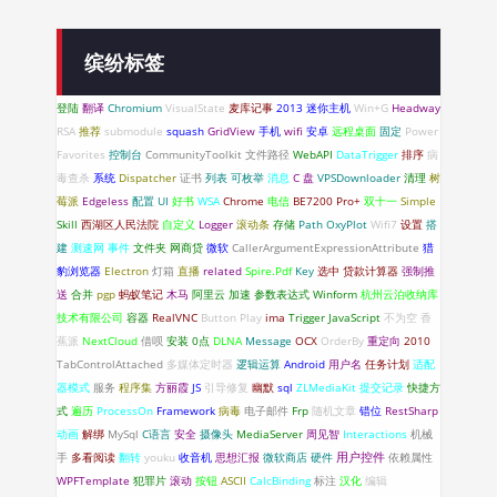
缤纷标签
登陆
翻译
Chromium
VisualState
麦库记事
2013
迷你主机
Win+G
Headway
RSA
推荐
submodule
squash
GridView
手机
wifi
安卓
远程桌面
固定
Power
Favorites
控制台
CommunityToolkit
文件路径
WebAPI
DataTrigger
排序
病
毒查杀
系统
Dispatcher
证书
列表
可枚举
消息
C 盘
VPSDownloader
清理
树
莓派
Edgeless
配置
UI
好书
WSA
Chrome
电信
BE7200 Pro+
双十一
Simple
Skill
西湖区人民法院
自定义
Logger
滚动条
存储
Path
OxyPlot
Wifi7
设置
搭
建
测速网
事件
文件夹
网商贷
微软
CallerArgumentExpressionAttribute
猎
豹浏览器
Electron
灯箱
直播
related
Spire.Pdf
Key
选中
贷款计算器
强制推
送
合并
pgp
蚂蚁笔记
木马
阿里云
加速
参数表达式
Winform
杭州云泊收纳库
技术有限公司
容器
RealVNC
Button
Play
ima
Trigger
JavaScript
不为空
香
蕉派
NextCloud
借呗
安装
0点
DLNA
Message
OCX
OrderBy
重定向
2010
TabControlAttached
多媒体定时器
逻辑运算
Android
用户名
任务计划
适配
器模式
服务
程序集
方丽霞
JS
引导修复
幽默
sql
ZLMediaKit
提交记录
快捷方
式
遍历
ProcessOn
Framework
病毒
电子邮件
Frp
随机文章
错位
RestSharp
动画
解绑
MySql
C语言
安全
摄像头
MediaServer
周见智
Interactions
机械
手
多看阅读
翻转
youku
收音机
思想汇报
微软商店
硬件
用户控件
依赖属性
WPFTemplate
犯罪片
滚动
按钮
ASCII
CalcBinding
标注
汉化
编辑