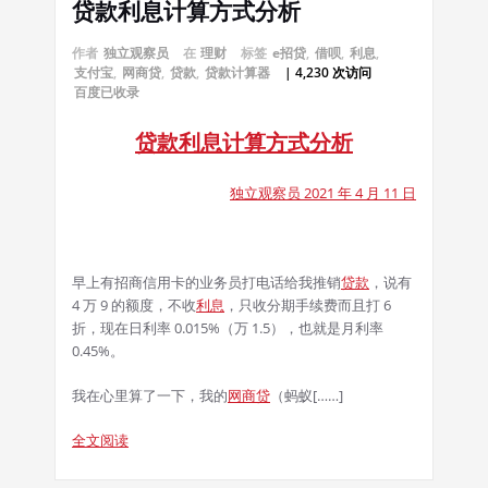
贷款利息计算方式分析
作者
独立观察员
在
理财
标签
e招贷
,
借呗
,
利息
,
支付宝
,
网商贷
,
贷款
,
贷款计算器
| 4,230 次访问
百度已收录
贷款利息计算方式分析
独立观察员 2021 年 4 月 11 日
早上有招商信用卡的业务员打电话给我推销
贷款
，说有
4 万 9 的额度，不收
利息
，只收分期手续费而且打 6
折，现在日利率 0.015%（万 1.5），也就是月利率
0.45%。
我在心里算了一下，我的
网商贷
（蚂蚁[……]
全文阅读