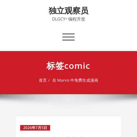
Skip
独立观察员
to
content
DLGCY• 编程开发
切
换
导
航
标签comic
首页
在 Marvis 中免费生成漫画
2026年7月5日