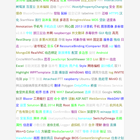
派传销
适配器模式
表格
阿里云
批量
IsVisible
自定义控件
AMI
Interactions
树莓派
百度云
文本编辑
启动
TightVNC
INotifyPropertyChanging
安全
图标
缓存
BlazorDownloadFile
登陆
鼠标
提交记录
labelme
控件
迁移
HTTPS
汉
化
StartNew
首行
副本集
测速
多语言
BringIntoView
MD5
贷款
进度条
Annotation
手机号
开机自启
UEFI
同心圆
2013
计算机
手机
图形图像
多标签
v2.8.0
中转
浙江云泊
外网
raspberrypi
外文翻译
杀毒软件
GUI
电信
高亮
RestSharp
云泊
多重AI浏览器
存储
byte
对象存储
Wifi 固定器
服务器
拖动
日
C#
志
property
读书笔记
音乐
ResourceBinding
IComparer
简易
sql
输出
MongoDB
RealVNC
动态绑定
新浪博客
配置
多边形
旋转
Android
CircleWithTextBox
思否
JavaScript
ScrollViewer
SEO
List
双十一
信息
Excel
谷歌浏览器
登录
版本号
重定向
用户名
Style
网络编程
设计模式
双11
windows
Highlight
WPFTemplate
主题
播放器
错位
调用方信息
log
INVITE
电脑
pip
字节
加速
Attached
PTT
raspberry
Ubuntu
切换
批处理
MinIO
杭
州云泊收纳库技术有限公司
翻译
Polygon
OnlyOffice
桥接
Windows Service
食堂外卖系统
程序
任务
ZTE
Wifi7
DataContext
选择
香蕉派
Google
WSDL
触屏
Blazor
工商银行
监控
命令
硬件
误触
ASP.NET
WebService
WebDAV
绑
定
设置
Solution
要点
2014
利息
Root
服务
Path
测速网
电子产品
杭州名风
广告有限公司
取消
坚果云
ConfirmBox
项目
CSkin
深度学习
winapp
翻页
滚
动
安装系统
脚本
内幕
UseLayoutRounding
bananapi
SwitchyOmega
依赖
属性
信息窗
小数位数
迷你主机
Logger
虚拟机
录屏
合并
理财
微信
直播
.NET
Win+G
Color
0点
方丽霞
MediaServerUI
等待
子目录
验证
SSL
ViewModel
画图
微软商店
DialogPage
BIOS
ContentStringFormat
任务计划