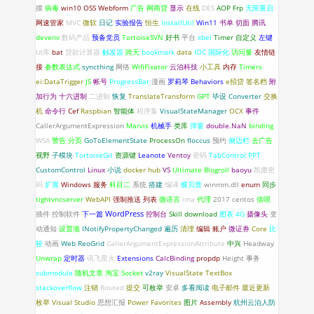
摸
病毒
win10
OSS
Webform
广告
网商贷
显示
在线
DES
AOP
Frp
无限重启
网速管家
MVC
微软
日记
实验报告
恒生
InstallUtil
Win11
书单
切面
腾讯
devenv
数码产品
预备党员
TortoiseSVN
好书
平台
xbel
Timer
自定义
左键
UI库
bat
贷款计算器
触发器
跨天
bookmark
data
IOC
国际化
访问量
友情链
接
参数表达式
syncthing
网络
WifiFixator
云泊科技
小工具
内存
Timers
ei:DataTrigger
JS
帐号
ProgressBar
漫画
罗莉琴
Behaviors
e招贷
签名档
附
加行为
十六进制
二进制
恢复
TranslateTransform
GPT
毕设
Converter
交换
机
命令行
Cef
Raspbian
智能体
程序集
VisualStateManager
OCX
事件
CallerArgumentExpression
Marvis
机械手
类库
弹窗
double.NaN
binding
WSA
警告
分页
GoToElementState
ProcessOn
floccus
预约
侧边栏
去广告
视野
子模块
TortoiseGit
资源键
Leanote
Ventoy
密码
TabControl
PPT
CustomControl
Linux
小说
docker hub
VS
Ultimate Blogroll
baoyu
凯撒密
码
扩展
Windows 服务
科目二
系统
搭建
编译
蝶贝蕾
winmm.dll
enum
同步
tightvncserver
WebAPI
强制推送
列表
微语言
ima
代理
2017
centos
借呗
WordPress
插件
控制软件
下一篇
控制台
Skill
download
图表
4G
摄像头
变
动通知
设置项
INotifyPropertyChanged
遍历
清理
编辑
账户
微证券
Core
比
较
动画
Web
ReoGrid
CallerArgumentExpressionAttribute
中兴
Headway
Unwrap
定时器
讯飞星火
Extensions
CalcBinding
propdp
Height
事务
submodule
随机文章
淘宝
Socket
v2ray
VisualState
TextBox
stackoverflow
注销
Routed
提交
可枚举
安卓
多看阅读
电子邮件
最近更新
枚举
Visual Studio
思想汇报
Power Favorites
图片
Assembly
杭州云泊人防