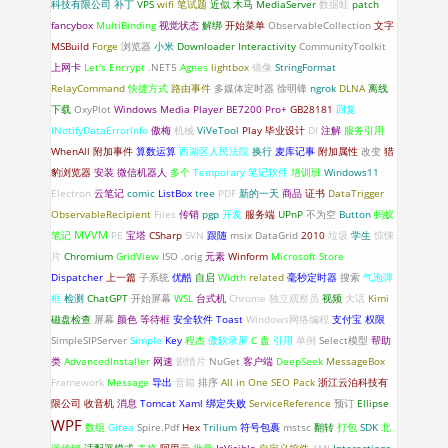
科技有限公司
补丁
VPS
wifi
笔试题
近似
木马
MediaServer
数据蛙
patch
fancybox
MultiBinding
视觉状态
解绑
开始菜单
ObservableCollection
文字
MSBuild
Forge
浏览器
小米
Downloader
Interactivity
CommunityToolkit
上网卡
Let's Encrypt
.NET5
Agnes
lightbox
镜像
StringFormat
RelayCommand
快捷方式
路由事件
多媒体定时器
徐明锋
ngrok
DLNA
离线
下载
OxyPlot
Windows Media Player
BE7200 Pro+
GB28181
回复
INotifyDataErrorlnfo
傲梅
机械
ViVeTool
Play
毕业设计
DI
注解
服务引用
WhenAll
附加事件
算数运算
西湖区人民法院
换行
麦库记事
附加属性
改变
猎
豹浏览器
安装
微信机器人
多个
Temporary
笔记软件
培训班
Windows11
Electron
云笔记
comic
ListBox
tree
PDF
新的一天
商品
证书
DataTrigger
ObservableRecipient
Files
传销
pgp
开发
服务端
UPnP
不为空
Button
蚂蚁
笔记
MVVM
PE
宝塔
CSharp
SVN
跟随
msix
DataGrid
2010
垃圾
学生
惊悚
片
Chromium
GridView
ISO
.orig
元素
Winform
Microsoft Store
Dispatcher
上一篇
子系统
优酷
自启
Width
related
毫秒定时器
搜索
气泡弹
框
检测
ChatGPT
开始屏幕
WSL
台式机
Chrome
独立观察员
视频
大话
Kimi
磁盘检查
屏幕
颜色
等待框
安全软件
Toast
Windows网络编程
支付宝
权限
SimpleSIPServer
Simple
Key
程杰
傲软录屏
C 盘
引用
单例
Select模型
帮助
类
AdvancedInstaller
网速
剧情片
NuGet
客户端
DeepSeek
MessageBox
Framework
Message
导出
音箱
排序
All in One SEO Pack
浙江云泊科技有
限公司
收音机
消息
Tomcat
Xaml 绑定失败
ServiceReference
预订
Ellipse
WPF
数组
Gitea
Spire.Pdf
Hex
Trilium
符号包裹
mstsc
翻转
打包
SDK
北