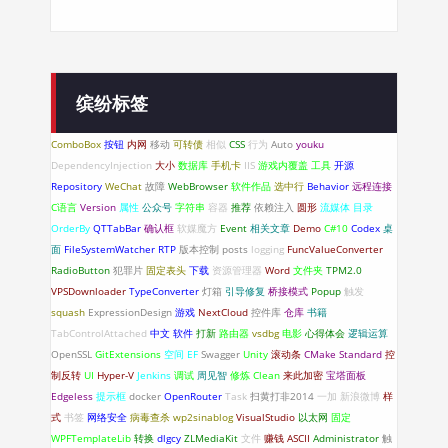
缤纷标签
ComboBox
按钮
内网
移动
可转债
相似
CSS
行为
Auto
youku
DependencyInjection
大小
数据库
手机卡
IIS
游戏内覆盖
工具
开源
Repository
WeChat
故障
WebBrowser
软件作品
选中行
Behavior
远程连接
C语言
Version
属性
公众号
字符串
容器
推荐
依赖注入
圆形
流媒体
目录
OrderBy
QTTabBar
确认框
软媒魔方
Event
相关文章
Demo
C#10
Codex
桌
面
FileSystemWatcher
RTP
版本控制
posts
logging
FuncValueConverter
RadioButton
犯罪片
固定表头
下载
资源管理器
Word
文件夹
TPM2.0
VPSDownloader
TypeConverter
灯箱
引导修复
桥接模式
Popup
触发
squash
ExpressionDesign
游戏
NextCloud
控件库
仓库
书籍
TabControlAttached
中文
软件
打新
路由器
vsdbg
电影
心得体会
逻辑运算
OpenSSL
GitExtensions
空间
EF
Swagger
Unity
滚动条
CMake
Standard
控
制反转
UI
Hyper-V
Jenkins
调试
周见智
修炼
Clean
来此加密
宝塔面板
Edgeless
提示框
docker
OpenRouter
Task
扫黄打非2014
一加
新浪微博
样
式
书签
网络安全
病毒查杀
wp2sinablog
VisualStudio
以太网
固定
WPFTemplateLib
转换
dlgcy
ZLMediaKit
文件
赚钱
ASCII
Administrator
触