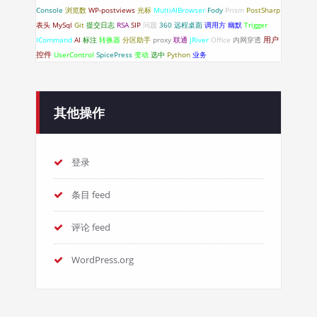
Console
浏览数
WP-postviews
光标
MultiAIBrowser
Fody
Prism
PostSharp
表头
MySql
Git
提交日志
RSA
SIP
问题
360
远程桌面
调用方
幽默
Trigger
ICommand
AI
标注
转换器
分区助手
proxy
联通
JRiver
Office
内网穿透
用户
控件
UserControl
SpicePress
变动
选中
Python
业务
其他操作
登录
条目 feed
评论 feed
WordPress.org