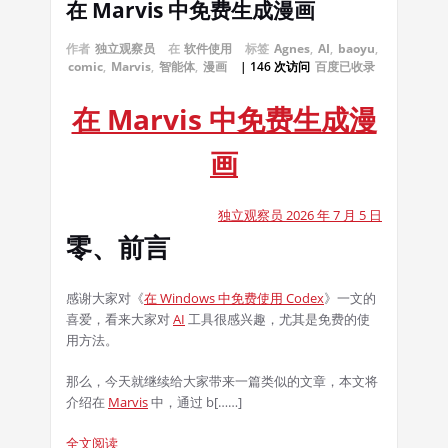
在 Marvis 中免费生成漫画
作者
独立观察员
在
软件使用
标签
Agnes
,
AI
,
baoyu
,
comic
,
Marvis
,
智能体
,
漫画
| 146 次访问
百度已收录
在 Marvis 中免费生成漫
画
独立观察员 2026 年 7 月 5 日
零、前言
感谢大家对《
在 Windows 中免费使用 Codex
》一文的
喜爱，看来大家对
AI
工具很感兴趣，尤其是免费的使
用方法。
那么，今天就继续给大家带来一篇类似的文章，本文将
介绍在
Marvis
中，通过 b[……]
全文阅读