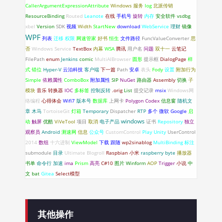
CallerArgumentExpressionAttribute
Windows 服务
log
北派传销
ResourceBinding
Routed
Leanote
在线
手机号
旋转
内存
安全软件
vsdbg
xbel
Version
SDK
视频
Width
StartNew
download
WebService
理财
镜像
WPF
列表
迁移
权限
网速管家
好书
恒生
文件路径
FuncValueConverter
思
否
Windows Service
TextBox
内幕
WSA
腾讯
用户名
问题
双十一
云笔记
FilePath
enum
Jenkins
comic
MultiAIBrowser
圆形
提示框
DialogPage
样
式
错位
Hyper-V
云泊科技
客户端
下一篇
Path
安卓
表头
Fody
设置
附加行为
Simple
依赖属性
ComboBox
附加属性
SIP
NuGet
路由器
Assembly
切换
子
模块
音乐
转换器
IOC
多标签
控制反转
.orig
List
提交记录
msix
Windows网
络编程
心得体会
Wifi7
版本号
数据库
上网卡
Polygon
Codex
信息窗
随机文
章
木马
TortoiseGit
灯箱
Temporary
Dispatcher
RTP
多个
微软
Google
启
windows
动
触屏
优酷
ViVeTool
项目
取消
电子产品
证书
Repository
独立
观察员
Android
测速网
信息
公众号
CustomControl
Play
Unity
UserControl
2014
数组
十六进制
ViewModel
下载
跟随
wp2sinablog
MultiBinding
标注
submodule
目录
Ultimate Blogroll
Raspbian
小米
raspberry
byte
播放器
书单
命令行
加速
ima
Prism
高亮
C#10
图片
Winform
AOP
Trigger
小说
中
文
bat
Gitea
Select模型
其他操作