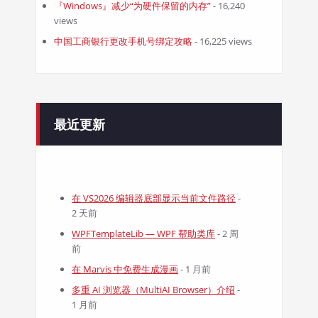
『Windows』减少“为硬件保留的内存”
- 16,240
views
中国工商银行更改手机号绑定攻略
- 16,225 views
最近更新
在 VS2026 编辑器底部显示当前文件路径
-
2 天前
WPFTemplateLib — WPF 帮助类库
- 2 周
前
在 Marvis 中免费生成漫画
- 1 月前
多重 AI 浏览器（MultiAI Browser）介绍
-
1 月前