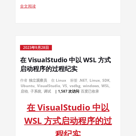
全文阅读
2023年9月28日
在 VisualStudio 中以 WSL 方式
启动程序的过程纪实
作者
独立观察员
在
Linux
标签
.NET
,
Linux
,
SDK
,
Ubuntu
,
VisualStudio
,
VS
,
vsdbg
,
windows
,
WSL
,
启动
,
子系统
,
调试
| 1,587 次访问
百度已收录
在 VisualStudio 中以
WSL 方式启动程序的过
程纪实