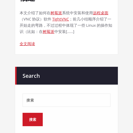
本文介绍了如何在
树莓派
系统中安装和使用
远程桌面
（VNC 协议）软件
TightVNC
；前几小结顺序介绍了一
开始走的弯路，不过过程中体现了一些 Linux 的操作知
识（比如：在
树莓派
中安装[……]
全文阅读
Search