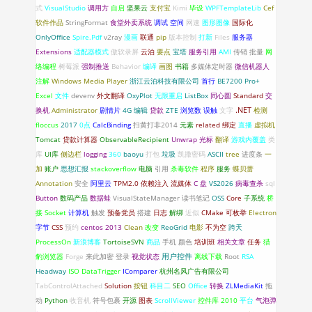
式
VisualStudio
调用方
自启
坚果云
支付宝
Kimi
毕设
WPFTemplateLib
Cef
软件作品
StringFormat
食堂外卖系统
调试
空间
网速
图形图像
国际化
OnlyOffice
Spire.Pdf
v2ray
漫画
联通
pip
版本控制
打新
Files
服务器
Extensions
适配器模式
傲软录屏
云泊
要点
宝塔
服务引用
AMI
传销
批量
网
络编程
树莓派
强制推送
Behavior
编译
画图
书籍
多媒体定时器
微信机器人
注解
Windows Media Player
浙江云泊科技有限公司
首行
BE7200 Pro+
Excel
文件
devenv
外文翻译
OxyPlot
无限重启
ListBox
同心圆
Standard
交
.NET
换机
Administrator
剧情片
4G
编辑
贷款
ZTE
浏览数
误触
文字
检测
floccus
2017
0点
CalcBinding
扫黄打非2014
元素
related
绑定
直播
虚拟机
Tomcat
贷款计算器
ObservableRecipient
Unwrap
光标
翻译
游戏内覆盖
类
库
UI库
侧边栏
logging
360
baoyu
打包
垃圾
凯撒密码
ASCII
tree
进度条
一
加
账户
思想汇报
stackoverflow
电脑
引用
杀毒软件
程序
服务
蝶贝蕾
Annotation
安全
阿里云
TPM2.0
依赖注入
流媒体
C 盘
VS2026
病毒查杀
sql
Button
数码产品
数据蛙
VisualStateManager
读书笔记
OSS
Core
子系统
桥
接
Socket
计算机
触发
预备党员
搭建
日志
解绑
近似
CMake
可枚举
Electron
字节
CSS
预约
centos
2013
Clean
改变
ReoGrid
电影
不为空
跨天
ProcessOn
新浪博客
TortoiseSVN
商品
手机
颜色
培训班
相关文章
任务
猎
豹浏览器
Forge
来此加密
登录
视觉状态
用户控件
离线下载
Root
RSA
Headway
ISO
DataTrigger
IComparer
杭州名风广告有限公司
TabControlAttached
Solution
按钮
科目二
SEO
Office
转换
ZLMediaKit
拖
动
Python
收音机
符号包裹
开源
图表
ScrollViewer
控件库
2010
平台
气泡弹