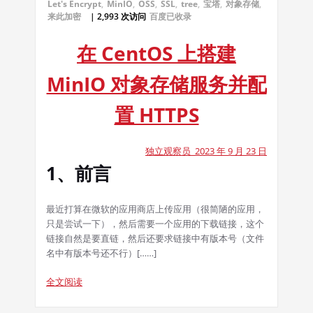
Let's Encrypt
,
MinIO
,
OSS
,
SSL
,
tree
,
宝塔
,
对象存储
,
来此加密
| 2,993 次访问
百度已收录
在 CentOS 上搭建
MinIO 对象存储服务并配
置 HTTPS
独立观察员 2023 年 9 月 23 日
1、前言
最近打算在微软的应用商店上传应用（很简陋的应用，
只是尝试一下），然后需要一个应用的下载链接，这个
链接自然是要直链，然后还要求链接中有版本号（文件
名中有版本号还不行）[……]
全文阅读