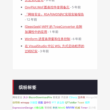
分页SQL语句
- 9 年前
OxyPlot.Wpf 图表控件使用备忘
- 5 年前
『网络安全』RSA与MD5的C实现实验报告
- 12 年前
[DeepSeek] WPF 的 TypeConverter 在附
加属性中的应用
- 1 年前
Winform 进度条弹窗和任务控制
- 6 年前
在 VisualStudio 中以 WSL 方式启动程序的
过程纪实
- 3 年前
缤纷标签
网络安全
大小
BlazorDownloadFile
香蕉派
子目录
CSharp
文件夹
MongoDB
徐明锋
winapp
方丽霞
切面
选中行
PTT
多边形
QTTabBar
Toast
视野
ExpressionDesign
小数位数
等待框
单例
MinIO
MVVM
机械
Timer
设计模