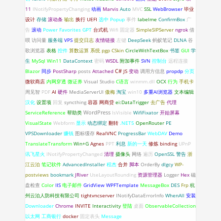
11
INotifyPropertyChanging
动画
Marvis
Auto
MVC
SSL
WebBrowser
毕业
设计
存储
滚动条
输出
换行
UEFI
选中
Popup
事件
labelme
ConfirmBox
广
告
滚动
Power Favorites
GPT
台式机
Wifi 固定器
SimpleSIPServer
ngrok
借
呗
访问量
服务端
VPS
提交日志
友情链接
左键
DeepSeek
蚂蚁笔记
DLNA
谷
歌浏览器
表格
控件
算数运算
系统
pgp
CSkin
CircleWithTextBox
书签
GUI
学
生
MySql
Win11
DataContext
密码
WSDL
附加事件
SVN
控制台
远程连接
C#
Blazor
同步
PostSharp
posts
Attached
JS
变动
调用方信息
propdp
分页
微软商店
内网穿透
微证券
Visual Studio
C语言
winmm.dll
OCX
行为
手机卡
周见智
PDF
AI
硬件
MediaServerUI
傲梅
淘宝
win10
多重AI浏览器
文本编辑
汉化
设置项
回复
syncthing
容器
网商贷
ei:DataTrigger
去广告
代理
WordPress
ServiceReference
帮助类
IsVisible
WifiFixator
开始屏幕
VisualState
Webform
显示
动态绑定
翻转
.NET5
OpenRouter
PE
VPSDownloader
赚钱
图标缓存
RealVNC
ProgressBar
WebDAV
Demo
TranslateTransform
Win+G
Agnes
PPT
利息
新的一天
修炼
binding
UPnP
讯飞星火
INotifyPropertyChanged
清理
摄像头
网络
遍历
OpenSSL
警告
浙
江云泊
笔记软件
AdvancedInstaller
程杰
合并
脚本
OrderBy
dlgcy
WP-
postviews
bookmark
JRiver
UseLayoutRounding
资源管理器
Logger
Hex
磁
盘检查
Color
IIS
电子邮件
GridView
WPFTemplate
MessageBox
DES
Frp
杭
州云泊人防科技有限公司
tightvncserver
INotifyDataErrorlnfo
WhenAll
安装
Downloader
Chrome
INVITE
Interactivity
登陆
桌面
ObservableCollection
以太网
工商银行
docker
固定表头
Message