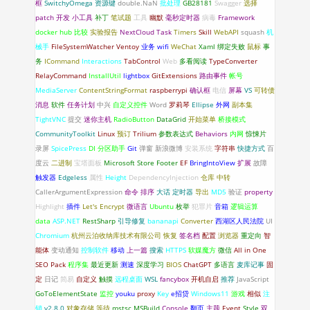
框
SwitchyOmega
资源键
double.NaN
批处理
GB28181
Swagger
选择
patch
开发
小工具
补丁
笔试题
工具
幽默
毫秒定时器
病毒
Framework
docker hub
比较
实验报告
NextCloud
Task
Timers
Skill
WebAPI
squash
机
械手
FileSystemWatcher
Ventoy
业务
wifi
WeChat
Xaml 绑定失败
鼠标
事
务
ICommand
Interactions
TabControl
Web
多看阅读
TypeConverter
RelayCommand
InstallUtil
lightbox
GitExtensions
路由事件
帐号
MediaServer
ContentStringFormat
raspberrypi
确认框
电信
屏幕
VS
可转债
消息
软件
任务计划
中兴
自定义控件
Word
罗莉琴
Ellipse
外网
副本集
TightVNC
提交
迷你主机
RadioButton
DataGrid
开始菜单
桥接模式
CommunityToolkit
Linux
预订
Trilium
参数表达式
Behaviors
内网
惊悚片
录屏
SpicePress
DI
分区助手
Git
弹窗
新浪微博
安装系统
字符串
快捷方式
百
度云
二进制
宝塔面板
Microsoft Store
Footer
EF
BringIntoView
扩展
故障
触发器
Edgeless
属性
Height
DependencyInjection
仓库
中转
CallerArgumentExpression
命令
排序
大话
定时器
导出
MD5
验证
property
Highlight
插件
Let's Encrypt
微语言
Ubuntu
枚举
犯罪片
音箱
逻辑运算
data
ASP.NET
RestSharp
引导修复
bananapi
Converter
西湖区人民法院
UI
Chromium
杭州云泊收纳库技术有限公司
恢复
签名档
配置
浏览器
重定向
智
能体
变动通知
控制软件
移动
上一篇
搜索
HTTPS
软媒魔方
微信
All in One
SEO Pack
程序集
最近更新
测速
深度学习
BIOS
ChatGPT
多语言
麦库记事
固
定
日记
简易
自定义
触摸
远程桌面
WSL
fancybox
开机自启
推荐
JavaScript
GoToElementState
监控
youku
proxy
Key
e招贷
Windows11
游戏
相似
注
销
v2.8.0
对象存储
等待
mstsc
MSBuild
Console
翻页
主题
Event
Style
双