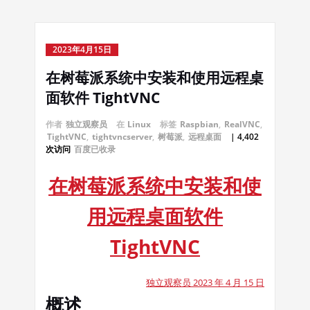
2023年4月15日
在树莓派系统中安装和使用远程桌
面软件 TightVNC
作者
独立观察员
在
Linux
标签
Raspbian
,
RealVNC
,
TightVNC
,
tightvncserver
,
树莓派
,
远程桌面
| 4,402
次访问
百度已收录
在树莓派系统中安装和使
用远程桌面软件
TightVNC
独立观察员 2023 年 4 月 15 日
概述