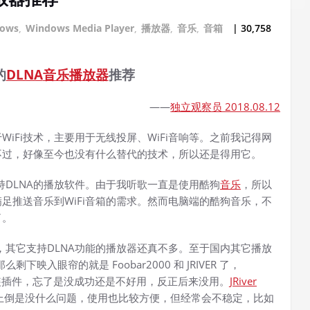
dows
,
Windows Media Player
,
播放器
,
音乐
,
音箱
| 30,758
的
DLNA
音乐
播放器
推荐
——
独立观察员 2018.08.12
iFi技术，主要用于无线投屏、WiFi音响等。之前我记得网
不过，好像至今也没有什么替代的技术，所以还是得用它。
持DLNA的播放软件。由于我听歌一直是使用酷狗
音乐
，所以
足推送音乐到WiFi音箱的需求。然而电脑端的酷狗音乐，不
了。
，其它支持DLNA功能的播放器还真不多。至于国内其它播放
入眼帘的就是 Foobar2000 和 JRIVER 了，
需要安装插件，忘了是没成功还是不好用，反正后来没用。
JRiver
），功能上倒是没什么问题，使用也比较方便，但经常会不稳定，比如