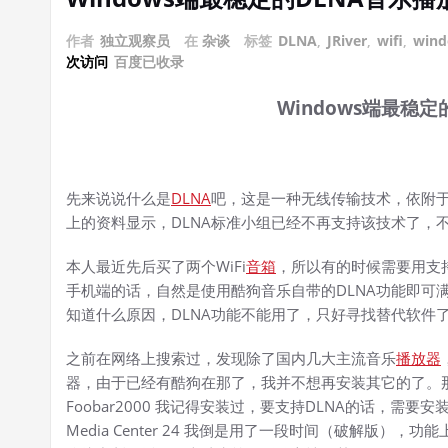
作者
独立观察员
在
杂谈
标签
DLNA
,
JRiver
,
wifi
,
win
次访问
百度已收录
Windows端最稳定
先来说说什么是
DLNA
吧，这是一种无线传输技术，依附于W
上的资料显示，DLNA标准小组已经不再支持该技术了，
本人最近先后买了两个WiFi
音箱
，所以有的时候需要用支
手机端的话，自然是使用酷狗音乐自带的DLNA功能即可满
知道什么原因，DLNA功能不能用了，只好寻找替代软件
之前在网络上搜索过，发现除了国内几大主流音乐
播放器
器，由于已经有酷狗在那了，我并不想再安装其它的了。那么剩下映
Foobar2000 我记得安装过，要支持DLNA的话，
Media Center 24 我倒是用了一段时间（破解版