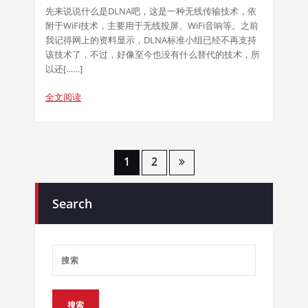
先来说说什么是DLNA吧，这是一种无线传输技术，依
附于WiFi技术，主要用于无线投屏、WiFi音响等。之前
我记得网上的资料显示，DLNA标准小组已经不再支持
该技术了，不过，好像至今也没有什么替代的技术，所
以还[……]
全文阅读
文
1
2
章
Search
分
页