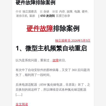
硬件故障排除案例
作者
独立观察员
在
杂谈
标签
内存
,
故障
,
电脑
,
硬件
,
迷你主机
,
鼠标
| 650 次访问
百度已收录
硬件
故障
排除案例
独立观察员 2026年5月5日
1、微型主机频繁自动重启
以为是系统问题，重装过，
故障
依旧。
有次中了自动安软件的那种病毒，又安了 360 后问题消
失了，顺利用了一段时间。
后来电源适配器（85W 氮化镓电源，非原装）坏了，之
后换别的就这样了，所以继续尝试各种氮化镓适配器
[……]
全文阅读