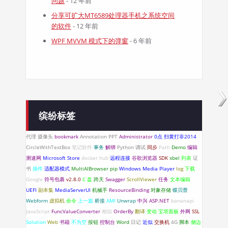
问题
- 12 年前
分享可扩大MT6589处理器手机之系统空间
的软件
- 12 年前
WPF MVVM 模式下的弹窗
- 6 年前
缤纷标签
代理
摄像头
bookmark
Annotation
PPT
Administrator
0点
扫黄打非2014
CircleWithTextBox
笔记软件
事务
解绑
Python
调试
同步
Path
Demo
编辑
测速网
Microsoft Store
docker hub
远程连接
谷歌浏览器
SDK
xbel
列表
证
书
插件
适配器模式
MultiAIBrowser
pip
Windows Media Player
log
下载
Google
符号包裹
v2.8.0
C 盘
跨天
Swagger
ScrollViewer
任务
文本编辑
UEFI
副本集
MediaServerUI
机械手
ResourceBinding
对象存储
蝶贝蕾
Webform
虚拟机
命令
上一篇
桥接
AMI
Unwrap
中兴
ASP.NET
bananapi
JavaScript
FuncValueConverter
相似
OrderBy
翻译
变动
宝塔面板
外网
SSL
Solution
Web
书籍
不为空
按钮
控制台
Word
日记
近似
交换机
4G
脚本
侧边