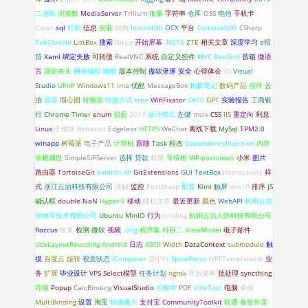
二进制
浏览数
MediaServer
Trilium
批量
字符串
仓库
OSS
电信
手机卡
Clean
sql
打新
信息
安装
动画
InstallUtil
OCX
平台
TortoiseSVN
CSharp
TabControl
ListBox
搜索
Gitea
开始屏幕
.NET5
ZTE
相关文章
深度学习
e招
贷
Xaml 绑定失败
可转债
RealVNC
系统
自定义控件
MVC
ReoGrid
音箱
微语
言
固定表头
网络编程
幽默
版本控制
傲软录屏
安全
心得体会
VS
Visual
Studio
UPnP
Windows11
ima
优酷
MessageBox
蚂蚁笔记
数码产品
控件
云
泊
容器
同心圆
转换器
快捷方式
tree
WifiFixator
C#10
GPT
实验报告
工商银
行
Chrome
Timer
enum
切面
2017
设计模式
左键
msix
CSS
IIS
重定向
利息
Linux
子模块
Behavior
Edgeless
HTTPS
WeChat
离线下载
MySql
TPM2.0
winapp
树莓派
电子产品
计算机
跟随
Task
程杰
DependencyInjection
内存
依赖属性
SimpleSIPServer
选择
贷款
权限
等待框
WP-postviews
小米
图片
路由器
TortoiseGit
winmm.dll
GitExtensions
GUI
TextBox
Interactivity
样
式
浙江云泊科技有限公司
误触
监控
PostSharp
配置
Kimi
触屏
win10
排序
JS
确认框
double.NaN
Hyper-V
移动
随机文章
最近更新
颜色
WebAPI
杭州云泊
收纳库技术有限公司
Ubuntu
MinIO
行为
binding
杭州云泊人防科技有限公司
floccus
恢复
检测
微软
视频
.orig
程序集
科目二
ViewModel
电子邮件
UseLayoutRounding
Android
日志
ASCII
Width
DataContext
submodule
触
摸
百度云
旋转
视觉状态
IComparer
选中行
SpicePress
WPFTemplateLib
业
务
扩展
毕业设计
VPS
Select模型
任务计划
ngrok
开始菜单
批处理
syncthing
存储
Popup
CalcBinding
VisualStudio
可枚举
PDF
ViVeTool
电脑
单例
MultiBinding
设置
淘宝
软媒魔方
支付宝
CommunityToolkit
联通
食堂外卖