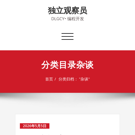
Skip
独立观察员
to
content
DLGCY• 编程开发
切
换
导
航
分类目录杂谈
首页
分类归档： "杂谈"
2026年5月5日