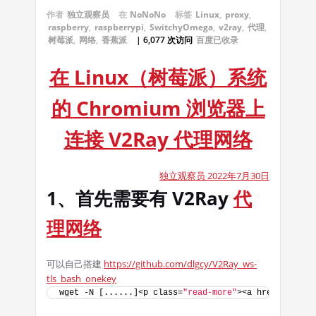
作者
独立观察员
在
NoNoNo
标签
Linux
,
proxy
,
raspberry
,
raspberrypi
,
SwitchyOmega
,
v2ray
,
代理
,
树莓派
,
网络
,
香蕉派
| 6,077 次访问
百度已收录
在 Linux（树莓派）系统
的 Chromium 浏览器上
连接 V2Ray 代理网络
独立观察员 2022年7月30日
1、首先需要有 V2Ray
代
理
网络
可以自己搭建
https://github.com/dlgcy/V2Ray_ws-
tls_bash_onekey
wget -N [......]<p class=
"read-more"
><a href=
"https: