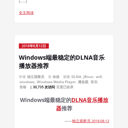
[……]
全文阅读
2018年8月12日
Windows端最稳定的DLNA音乐
播放器推荐
作者
独立观察员
在
杂谈
标签
DLNA
,
JRiver
,
wifi
,
windows
,
Windows Media Player
,
播放器
,
音乐
,
音箱
| 30,735 次访问
百度已收录
Windows端最稳定的
DLNA
音乐
播放
器
推荐
——
独立观察员 2018.08.12