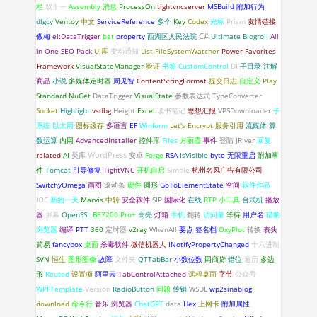
栏
双十一
Assembly
消息
ProcessOn
tightvncserver
MSBuild
附加行为
dlgcy
Ventoy
中文
ServiceReference
多个
Key
Codex
光标
Prism
友情链接
C#
傲梅
ei:DataTrigger
bat
property
西湖区人民法院
Ultimate Blogroll
All
in One SEO Pack
UI库
变动通知
List
FileSystemWatcher
Power Favorites
Framework
VisualStateManager
验证
书签
CustomControl
DI
子目录
注解
商品
小说
多媒体定时器
周见智
ContentStringFormat
提交日志
自定义
Play
Standard
NuGet
DataTrigger
VisualState
参数表达式
TypeConverter
Socket
Highlight
vsdbg
Height
Excel
读书笔记
思想汇报
VPSDownloader
子
系统
以太网
图标缓存
多语言
EF
Winform
Let's Encrypt
服务引用
流媒体
算
数运算
内网
AdvancedInstaller
控件库
Files
方丽霞
事件
登陆
JRiver
回复
WordPress
related
AI
类库
安卓
Forge
RSA
IsVisible
byte
无限重启
附加事
件
Tomcat
引导修复
TightVNC
开机自启
Simple
杭州名风广告有限公司
SwitchyOmega
画图
滚动条
硬件
圆形
GoToElementState
空间
软件作品
IOC
新的一天
Marvis
中转
安全软件
SIP
国际化
在线
RTP
小工具
台式机
播放
器
屏幕
OpenSSL
BE7200 Pro+
高亮
灯箱
手机
翻转
访问量
等待
用户名
猎豹
浏览器
编译
PTT
360
定时器
v2ray
WhenAll
要点
签名档
OxyPlot
转换
表头
简易
fancybox
桌面
杀毒软件
微信机器人
INotifyPropertyChanged
十六进制
SVN
恒生
图形图像
故障
文件夹
QTTabBar
小数位数
网商贷
错位
遍历
多边
形
Routed
设置项
阿里云
TabControlAttached
远程桌面
字节
公众号
WPFTemplate
Version
RadioButton
问题
传销
WSDL
wp2sinablog
download
命令行
音乐
浏览器
ChatGPT
data
Hex
上网卡
附加属性