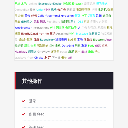
系统
木马
Jenkins
ExpressionDesign
控制反转
patch
麦库记事
讯飞星火
ComboBox
提交
Unity
打包
拖动
去广告
信息窗
资源管理器
毕设
收音机
数据
库
Skill
警告
好书
CallerArgumentExpression
分页
补丁
C语言
注销
进度条
图表
依赖注入
导出
腾讯
RestSharp
培训班
双11
DES
搭建
多重AI浏览器
WebBrowser
Interactions
Wifi 固定器
分区助手
UI
广告
智能体
坚果云
标注
视野
INotifyDataErrorlnfo
预约
Attached
软件
Message
微软商店
独立观察
员
贷款计算器
目录
Repository
凯撒密码
触发器
宝塔
服务端
Electron
Auto
云笔记
属性
合并
强制推送
迷你主机
DataGrid
切换
取消
Fody
修炼
游戏
Headway
调用方
GridView
微证券
posts
录屏
选中
表格
赚钱
学生
.NET
stackoverflow
CMake
下一篇
书单
wifi
其他操作
登录
条目 feed
评论 feed