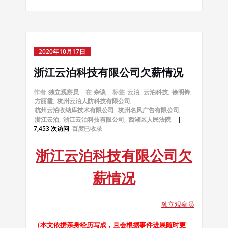
2020年10月17日
浙江云泊科技有限公司欠薪情况
作者
独立观察员
在
杂谈
标签
云泊
,
云泊科技
,
徐明锋
,
方丽霞
,
杭州云泊人防科技有限公司
,
杭州云泊收纳库技术有限公司
,
杭州名风广告有限公司
,
浙江云泊
,
浙江云泊科技有限公司
,
西湖区人民法院
|
7,453 次访问
百度已收录
浙江云泊科技有限公司欠
薪情况
独立观察员
（本文依据亲身经历写成，且会根据事件进展随时更