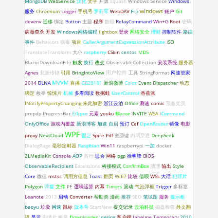
MongoDB
WebService
汉化
文字
开源
squash
Windows Service
Windows
windows
服务
Chromium
Logger
手机号
罗莉琴
WebDAV
Frp
账户
Git
devenv
迁移
绑定
Button
主题
程序
数组
RelayCommand
Win+G
Root
密码
病毒查杀
开发
Windows网络编程
lightbox
登录
网络安全
理财
控制软件
路由
事件
Behaviors
病毒
项目
CallerArgumentExpressionAttribute
ISO
TranslateTransform
大小
raspberry
CSkin
centos
MD5
BlazorDownloadFile
触发
换行
改变
ObservableCollection
安装系统
服务器
Agnes
北派传销
引用
BringIntoView
用户控件
工具
StringFormat
网速管家
2014
DLNA
MVVM
直播
GB28181
新浪微博
Color
Event
Dispatcher
动态
绑定
枚举
惊悚片
机械
多看阅读
数据蛙
UserControl
香蕉派
INotifyPropertyChanging
来此加密
浙江云泊
Office
测速
comic
预备党员
propdp
ProgressBar
Ellipse
元素
youku
Blazor
INVITE
WSA
ICommand
OnlyOffice
游戏内覆盖
新浪博客
加速
自启
预订
Cef
OpenRouter
镜像
电影
WPF
proxy
NextCloud
固定
Spire.Pdf
资源键
内网穿透
DeepSeek
DialogPage
毫秒定时器
Raspbian
Win11
raspberrypi
一加
docker
ZLMediaKit
Console
AOP
首行
思否
网络
pgp
徐明锋
BIOS
ObservableRecipient
Extensions
桥接模式
ConfirmBox
清理
输出
Style
Core
微信
mstsc
调用方信息
Toast
翻页
Wifi7
比较
借呗
WSL
大话
犯罪片
Polygon
弹窗
文件
PE
逻辑运算
内幕
Timers
滚动
气泡弹框
Trigger
多标签
Leanote
2013
启动
Converter
帮助类
漫画
推荐
SEO
笔试题
服务
提示框
baoyu
垃圾
网速
鼠标
版本号
StartNew
提交记录
云泊科技
磁盘检查
外文翻
译
显示
剧情片
帐号
Downloader
logging
客户端
labelme
Temporary
2010