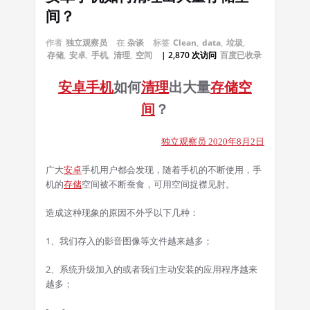
间？
作者
独立观察员
在
杂谈
标签
Clean
,
data
,
垃圾
,
存储
,
安卓
,
手机
,
清理
,
空间
| 2,870 次访问
百度已收录
安卓
手机
如何
清理
出大量
存储
空
间
？
独立观察员 2020年8月2日
广大
安卓
手机用户都会发现，随着手机的不断使用，手
机的
存储
空间被不断蚕食，可用空间捉襟见肘。
造成这种现象的原因不外乎以下几种：
1、我们存入的影音图像等文件越来越多；
2、系统升级加入的或者我们主动安装的应用程序越来
越多；