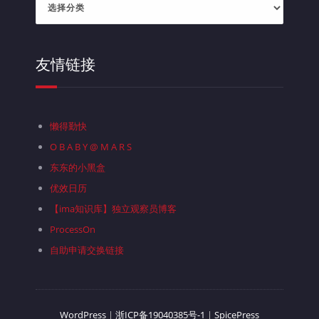
类
目
录
友情链接
懒得勤快
O B A B Y @ M A R S
东东的小黑盒
优效日历
【ima知识库】独立观察员博客
ProcessOn
自助申请交换链接
WordPress
|
浙ICP备19040385号-1
|
SpicePress