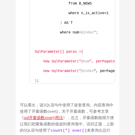
                from B_NEWS
                where n_is_active=1
)
 AS T
            where num
>
@index
";
SqlParameter[] paras ={
    new SqlParameter("
@num
", perPageCount)
    new SqlParameter("
@index
", perPageCount*
(
cu
}
;
可以看出，该SQL语句中使用了嵌套查询。内层查询中
使用了开窗函数over()，关于开窗函数，可参考文章
《
sql开窗函数over()用法
》，总之，开窗函数能很方便
让我们把聚集函数的值放到查询项中。话归正题，上面
的SQL语句使用了
来查询出总行
count(*) over()