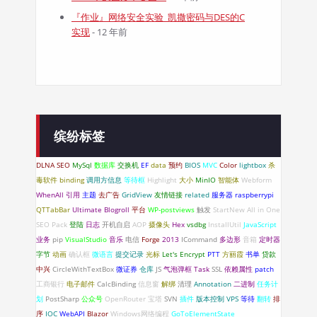
『作业』网络安全实验_凯撒密码与DES的C
实现
- 12 年前
缤纷标签
DLNA
SEO
MySql
数据库
交换机
EF
data
预约
BIOS
MVC
Color
lightbox
杀
毒软件
binding
调用方信息
等待框
Highlight
大小
MinIO
智能体
Webform
WhenAll
引用
主题
去广告
GridView
友情链接
related
服务器
raspberrypi
QTTabBar
Ultimate Blogroll
平台
WP-postviews
触发
StartNew
All in One
SEO Pack
登陆
日志
开机自启
AOP
摄像头
Hex
vsdbg
InstallUtil
JavaScript
业务
pip
VisualStudio
音乐
电信
Forge
2013
ICommand
多边形
音箱
定时器
字节
动画
确认框
微语言
提交记录
光标
Let's Encrypt
PTT
方丽霞
书单
贷款
中兴
CircleWithTextBox
微证券
仓库
JS
气泡弹框
Task
SSL
依赖属性
patch
工商银行
电子邮件
CalcBinding
信息窗
解绑
清理
Annotation
二进制
任务计
划
PostSharp
公众号
OpenRouter
宝塔
SVN
插件
版本控制
VPS
等待
翻转
排
序
IOC
WebAPI
Blazor
Windows网络编程
GoToElementState