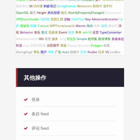
固定表头
DI
访问量
蚂蚁笔记
StringFormat
Behaviors
剧情片
选中行
OpenSSL
遍历
Height
来此加密
输出
INotifyPropertyChanged
Extensions
VPSDownloader
培训班
思想汇报
误触
ViVeTool
Key
AdvancedInstaller
UI
库
播放器
电脑
Tomcat
WPFTemplateLib
Marvis
拖动
病毒
借呗
侧边栏
汉
化
Behavior
表头
要点
流媒体
Event
推荐
事务
win10
设置
TypeConverter
MediaServerUI
ISO
高亮
服务
.orig
周见智
Simple
程序集
新浪博客
多媒体定
时器
tree
谷歌浏览器
分区助手
测速
Popup
Solution
Polygon
在线
DialogPage
警告
图片
书签
广告
Auto
惊悚片
空间
NuGet
目录
VS
ListBox
其他操作
登录
条目 feed
评论 feed