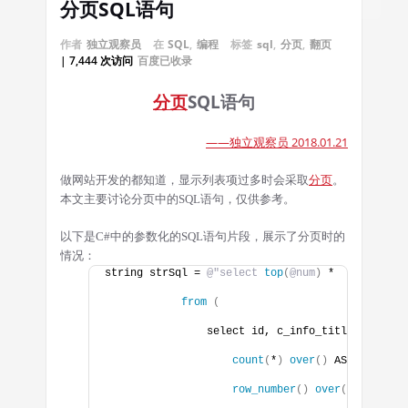
分页SQL语句
作者
独立观察员
在
SQL
,
编程
标签
sql
,
分页
,
翻页
| 7,444 次访问
百度已收录
分页
SQL语句
——独立观察员 2018.01.21
做网站开发的都知道，显示列表项过多时会采取
分页
。
本文主要讨论分页中的SQL语句，仅供参考。
以下是C#中的参数化的SQL语句片段，展示了分页时的
情况：
string strSql = 
@"select
top
(
@num
)
 *
from
(
                select id, c_info_title,
count
(
*
)
over
()
 AS Total,
row_number
()
over
(
order by 