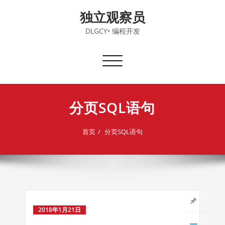
Skip
独立观察员
to
content
DLGCY• 编程开发
切
换
导
航
分页SQL语句
首页
分页SQL语句
2018年1月21日