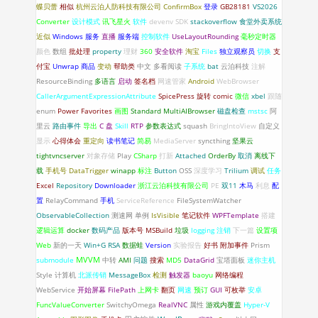
蝶贝蕾
相似
杭州云泊人防科技有限公司
ConfirmBox
登录
GB28181
VS2026
Converter
设计模式
讯飞星火
软件
devenv
SDK
stackoverflow
食堂外卖系统
近似
Windows 服务
直播
服务端
控制软件
UseLayoutRounding
毫秒定时器
颜色
数组
批处理
property
理财
360
安全软件
淘宝
Files
独立观察员
切换
支
付宝
Unwrap
商品
变动
帮助类
中文
多看阅读
子系统
bat
云泊科技
注解
ResourceBinding
多语言
启动
签名档
网速管家
Android
WebBrowser
CallerArgumentExpressionAttribute
SpicePress
旋转
comic
微信
xbel
跟随
enum
Power Favorites
画图
Standard
MultiAIBrowser
磁盘检查
mstsc
阿
里云
路由事件
导出
C 盘
Skill
RTP
参数表达式
squash
BringIntoView
自定义
显示
心得体会
重定向
读书笔记
简易
MediaServer
syncthing
坚果云
tightvncserver
对象存储
Play
CSharp
打新
Attached
OrderBy
取消
离线下
载
手机号
DataTrigger
winapp
标注
Button
OSS
深度学习
Trilium
调试
任务
Excel
Repository
Downloader
浙江云泊科技有限公司
PE
双11
木马
利息
配
置
RelayCommand
手机
ServiceReference
FileSystemWatcher
ObservableCollection
测速网
单例
IsVisible
笔记软件
WPFTemplate
搭建
逻辑运算
docker
数码产品
版本号
MSBuild
垃圾
logging
注销
下一篇
设置项
Web
新的一天
Win+G
RSA
数据蛙
Version
实验报告
好书
附加事件
Prism
submodule
MVVM
中转
AMI
问题
搜索
MD5
DataGrid
宝塔面板
迷你主机
Style
计算机
北派传销
MessageBox
检测
触发器
baoyu
网络编程
WebService
开始屏幕
FilePath
上网卡
翻页
网速
预订
GUI
可枚举
安卓
FuncValueConverter
SwitchyOmega
RealVNC
属性
游戏内覆盖
Hyper-V