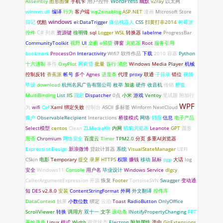
WordPress
Assembly
图形图像
手机卡
用户控件
幽默
v2ray
以太网
winmm.dll
编译
行为
客户端
wp2sinablog
ASP.NET
漫画
Microsoft Store
windows
日记
优酷
ei:DataTrigger
微信机器人
CSS
扫黄打非2014
树莓派
C#
控件
列表
资源键
徐明锋
sql
Logger
WSL
转换器
labelme
ProgressBar
CommunityToolkit
视野
UI
桌面
e招贷
弹窗
浏览器
Root
服务引用
bookmark
ProcessOn
Interactivity
Wifi7
软件作品
下载
2010
容器
Python
十六进制
事件
OxyPlot
网商贷
批量
首行
消息
Windows Media Player
机械
控制反转
香蕉派
帐号
多个
Agnes
进度条
代理
proxy
联通
子目录
错位
视频
毕设
download
杭州名风广告有限公司
枚举
加速
硬件
收音机
传销
桥接
MultiBinding
List
IIS
固定
Dispatcher
0点
小米
游戏
Ventoy
笔试题
附加行
WPF
为
wifi
Cef
Xaml 绑定失败
控制台
ASCII
多标签
Winform
NextCloud
账户
ObservableRecipient
Interactions
桥接模式
网络
切面
信息
电子产品
Select模型
centos
Clean
ZLMediaKit
内网
猎豹浏览器
Leanote
GPT
圆形
思否
Chromium
网络安全
百度云
Timer
TPM2.0
分页
多重AI浏览器
ExpressionDesign
新浪微博
贷款计算器
系统
VisualStateManager
UEFI
CSkin
电影
Temporary
提交
录屏
HTTPS
权限
赚钱
移动
鼠标
pgp
大话
log
安全
Windows11
Console
用户名
毕业设计
Windows Service
dlgcy
CallerArgumentExpression
开源
恢复
Footer
TortoiseSVN
Swagger
变动通
知
DES
v2.8.0
安装
ContentStringFormat
外网
外文翻译
控件库
DataContext
触屏
小数位数
绑定
云泊
Toast
RadioButton
OnlyOffice
ScrollViewer
转换
调用方
双十一
文字
滚动条
INotifyPropertyChanging
PPT
开始菜单
Linux
样式
Width
视觉状态
Electron
附加属性
选中
GitExtensions