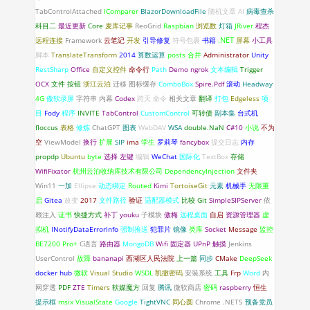
TabControlAttached
IComparer
BlazorDownloadFile
随机文章
AI
病毒查杀
科目二
最近更新
Core
麦库记事
ReoGrid
Raspbian
浏览数
灯箱
JRiver
程杰
.NET
远程连接
Framework
云笔记
开发
引导修复
符号包裹
书籍
屏幕
小工具
脚本
TranslateTransform
2014
算数运算
posts
合并
Administrator
Unity
RestSharp
Office
自定义控件
命令行
Path
Demo
ngrok
文本编辑
Trigger
OCX
文件
按钮
浙江云泊
迁移
图标缓存
ComboBox
Spire.Pdf
滚动
Headway
4G
傲软录屏
字符串
内幕
Codex
跨天
命令
相关文章
翻译
打包
Edgeless
项
目
Fody
程序
INVITE
TabControl
CustomControl
可转债
副本集
台式机
floccus
表格
修炼
ChatGPT
图表
WebDAV
WSA
double.NaN
C#10
小说
不为
空
ViewModel
换行
扩展
SIP
ima
学生
罗莉琴
fancybox
提交日志
内存
propdp
Ubuntu
byte
选择
左键
编辑
WeChat
国际化
TextBox
存储
WifiFixator
杭州云泊收纳库技术有限公司
DependencyInjection
文件夹
Win11
一加
Ellipse
动态绑定
Routed
Kimi
TortoiseGit
元素
机械手
无限重
启
Gitea
改变
2017
文件路径
验证
适配器模式
比较
Git
SimpleSIPServer
依
赖注入
证书
快捷方式
补丁
youku
子模块
傲梅
远程桌面
自启
资源管理器
虚
拟机
INotifyDataErrorlnfo
强制推送
犯罪片
镜像
类库
Socket
Message
监控
BE7200 Pro+
C语言
路由器
MongoDB
Wifi 固定器
UPnP
触摸
Jenkins
UserControl
故障
bananapi
西湖区人民法院
上一篇
同步
CMake
DeepSeek
docker hub
微软
Visual Studio
WSDL
凯撒密码
安装系统
工具
Frp
Word
内
网穿透
PDF
ZTE
Timers
软媒魔方
回复
腾讯
微软商店
密码
raspberry
恒生
提示框
msix
VisualState
Google
TightVNC
同心圆
Chrome
.NET5
预备党员