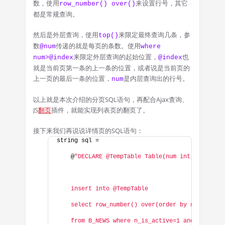
数，使用
来设置行号，其它
row_number() over()
都是常规查询。
然后是外层查询，使用
来限定最终查询几条，参
top()
数
传递的就是每页的条数。使用
@num
where
来限定外层查询的起始位置，
也
num>@index
@index
就是当前页第一条的上一条的位置，或者说是当前页的
上一页的最后一条的位置，
是内层查询出的行号。
num
以上就是本次介绍的分页SQL语句，再配合Ajax查询、
JS
翻页
插件，就能实现列表页的翻页了。
接下来我们再说说详情页的SQL语句：
string sql =
    @
"DECLARE @TempTable Table(num int, id int,
    insert into @TempTable
    select row_number() over(order by n_is_head
    from B_NEWS where n_is_active=1 and c_kind_