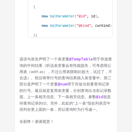
{
new
SqlParameter
(
"@id"
, id
)
,
new
SqlParameter
(
"@kind"
, curKind
)
}
;
该语句首先声明了一个表变量
用于存放查
@TempTable
询的中间结果（听说表变量会有性能损失，可考虑用公
用表（with as），不过公用表限制比较大，试过了，不
合适）。然后将带行号的查询结果插入表变量中。第三
部分是声明了一个变量
用于存放当前要查询记录
@num
的行号。最后就是复用表变量，分别查询出当前记录数
据、上一条相关信息、下一条相关信息。参数
就是
@id
待查询记录的ID。另外，此处的”上一条”指在列表页中
排列在更上面的一条，所以查询时为行号减一。
全剧终！谢谢观赏！