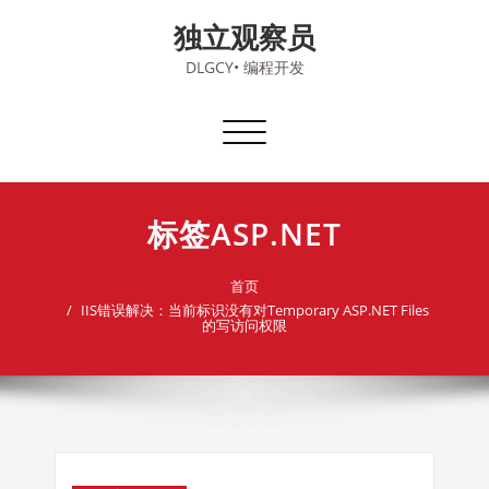
Skip
独立观察员
to
content
DLGCY• 编程开发
切
换
导
航
标签ASP.NET
首页
IIS错误解决：当前标识没有对Temporary ASP.NET Files
的写访问权限