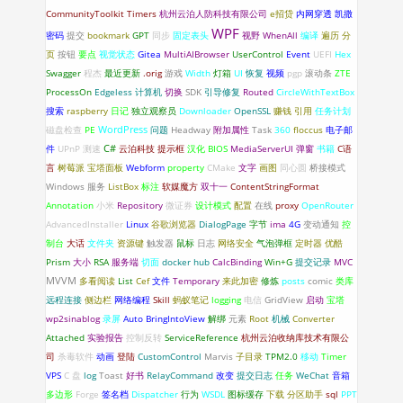
CommunityToolkit
Timers
杭州云泊人防科技有限公司
e招贷
内网穿透
凯撒
WPF
密码
提交
bookmark
GPT
同步
固定表头
视野
WhenAll
编译
遍历
分
页
按钮
要点
视觉状态
Gitea
MultiAIBrowser
UserControl
Event
UEFI
Hex
Swagger
程杰
最近更新
.orig
游戏
Width
灯箱
UI
恢复
视频
pgp
滚动条
ZTE
ProcessOn
Edgeless
计算机
切换
SDK
引导修复
Routed
CircleWithTextBox
搜索
raspberry
日记
独立观察员
Downloader
OpenSSL
赚钱
引用
任务计划
WordPress
磁盘检查
PE
问题
Headway
附加属性
Task
360
floccus
电子邮
C#
件
UPnP
测速
云泊科技
提示框
汉化
BIOS
MediaServerUI
弹窗
书籍
C语
言
树莓派
宝塔面板
Webform
property
CMake
文字
画图
同心圆
桥接模式
Windows 服务
ListBox
标注
软媒魔方
双十一
ContentStringFormat
Annotation
小米
Repository
微证券
设计模式
配置
在线
proxy
OpenRouter
AdvancedInstaller
Linux
谷歌浏览器
DialogPage
字节
ima
4G
变动通知
控
制台
大话
文件夹
资源键
触发器
鼠标
日志
网络安全
气泡弹框
定时器
优酷
Prism
大小
RSA
服务端
切面
docker hub
CalcBinding
Win+G
提交记录
MVC
MVVM
多看阅读
List
Cef
文件
Temporary
来此加密
修炼
posts
comic
类库
远程连接
侧边栏
网络编程
Skill
蚂蚁笔记
logging
电信
GridView
启动
宝塔
wp2sinablog
录屏
Auto
BringIntoView
解绑
元素
Root
机械
Converter
Attached
实验报告
控制反转
ServiceReference
杭州云泊收纳库技术有限公
司
杀毒软件
动画
登陆
CustomControl
Marvis
子目录
TPM2.0
移动
Timer
VPS
C 盘
log
Toast
好书
RelayCommand
改变
提交日志
任务
WeChat
音箱
多边形
Forge
签名档
Dispatcher
行为
WSDL
图标缓存
下载
分区助手
sql
PPT