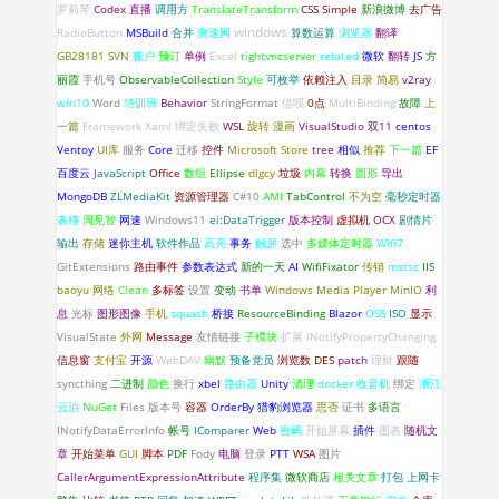
罗莉琴
Codex
直播
调用方
TranslateTransform
CSS
Simple
新浪微博
去广告
windows
RadioButton
MSBuild
合并
测速网
算数运算
浏览器
翻译
GB28181
SVN
账户
预订
单例
Excel
tightvncserver
related
微软
翻转
JS
方
丽霞
手机号
ObservableCollection
Style
可枚举
依赖注入
目录
简易
v2ray
win10
Word
培训班
Behavior
StringFormat
借呗
0点
MultiBinding
故障
上
一篇
Framework
Xaml 绑定失败
WSL
旋转
漫画
VisualStudio
双11
centos
Ventoy
UI库
服务
Core
迁移
控件
Microsoft Store
tree
相似
推荐
下一篇
EF
百度云
JavaScript
Office
数组
Ellipse
dlgcy
垃圾
内幕
转换
圆形
导出
MongoDB
ZLMediaKit
资源管理器
C#10
AMI
TabControl
不为空
毫秒定时器
表格
周见智
网速
Windows11
ei:DataTrigger
版本控制
虚拟机
OCX
剧情片
输出
存储
迷你主机
软件作品
高亮
事务
触屏
选中
多媒体定时器
Wifi7
GitExtensions
路由事件
参数表达式
新的一天
AI
WifiFixator
传销
mstsc
IIS
baoyu
网络
Clean
多标签
设置
变动
书单
Windows Media Player
MinIO
利
息
光标
图形图像
手机
squash
桥接
ResourceBinding
Blazor
OSS
ISO
显示
VisualState
外网
Message
友情链接
子模块
扩展
INotifyPropertyChanging
信息窗
支付宝
开源
WebDAV
幽默
预备党员
浏览数
DES
patch
理财
跟随
syncthing
二进制
颜色
换行
xbel
路由器
Unity
清理
docker
收音机
绑定
浙江
云泊
NuGet
Files
版本号
容器
OrderBy
猎豹浏览器
思否
证书
多语言
INotifyDataErrorlnfo
帐号
IComparer
Web
密码
开始屏幕
插件
图表
随机文
章
开始菜单
GUI
脚本
PDF
Fody
电脑
登录
PTT
WSA
图片
CallerArgumentExpressionAttribute
程序集
微软商店
相关文章
打包
上网卡