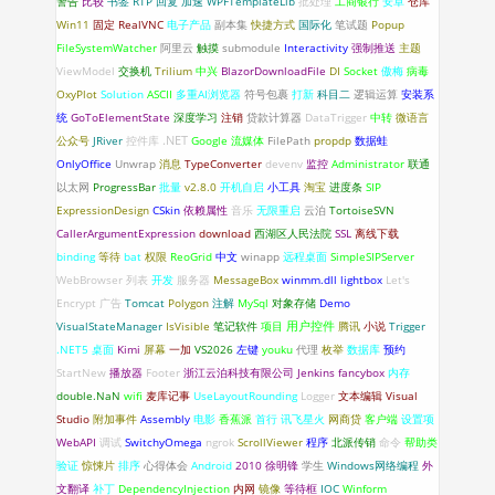
警告
比较
书签
RTP
回复
加速
WPFTemplateLib
批处理
工商银行
安卓
仓库
Win11
固定
RealVNC
电子产品
副本集
快捷方式
国际化
笔试题
Popup
FileSystemWatcher
阿里云
触摸
submodule
Interactivity
强制推送
主题
ViewModel
交换机
Trilium
中兴
BlazorDownloadFile
DI
Socket
傲梅
病毒
OxyPlot
Solution
ASCII
多重AI浏览器
符号包裹
打新
科目二
逻辑运算
安装系
统
GoToElementState
深度学习
注销
贷款计算器
DataTrigger
中转
微语言
.NET
公众号
JRiver
控件库
Google
流媒体
FilePath
propdp
数据蛙
OnlyOffice
Unwrap
消息
TypeConverter
devenv
监控
Administrator
联通
以太网
ProgressBar
批量
v2.8.0
开机自启
小工具
淘宝
进度条
SIP
ExpressionDesign
CSkin
依赖属性
音乐
无限重启
云泊
TortoiseSVN
CallerArgumentExpression
download
西湖区人民法院
SSL
离线下载
binding
等待
bat
权限
ReoGrid
中文
winapp
远程桌面
SimpleSIPServer
WebBrowser
列表
开发
服务器
MessageBox
winmm.dll
lightbox
Let's
Encrypt
广告
Tomcat
Polygon
注解
MySql
对象存储
Demo
VisualStateManager
IsVisible
笔记软件
项目
用户控件
腾讯
小说
Trigger
.NET5
桌面
Kimi
屏幕
一加
VS2026
左键
youku
代理
枚举
数据库
预约
StartNew
播放器
Footer
浙江云泊科技有限公司
Jenkins
fancybox
内存
double.NaN
wifi
麦库记事
UseLayoutRounding
Logger
文本编辑
Visual
Studio
附加事件
Assembly
电影
香蕉派
首行
讯飞星火
网商贷
客户端
设置项
WebAPI
调试
SwitchyOmega
ngrok
ScrollViewer
程序
北派传销
命令
帮助类
验证
惊悚片
排序
心得体会
Android
2010
徐明锋
学生
Windows网络编程
外
文翻译
补丁
DependencyInjection
内网
镜像
等待框
IOC
Winform