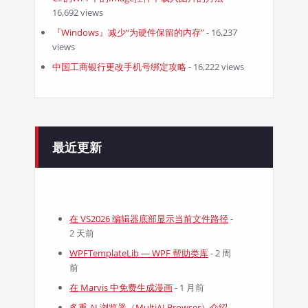
16,692 views
『Windows』减少“为硬件保留的内存”
- 16,237
views
中国工商银行更改手机号绑定攻略
- 16,222 views
最近更新
在 VS2026 编辑器底部显示当前文件路径
-
2 天前
WPFTemplateLib — WPF 帮助类库
- 2 周
前
在 Marvis 中免费生成漫画
- 1 月前
多重 AI 浏览器（MultiAI Browser）介绍
-