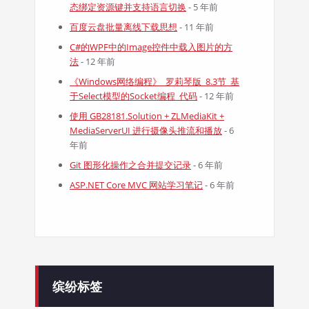
态绑定资源键并支持语言切换
- 5 年前
百度云盘批量离线下载思想
- 11 年前
C#的WPF中的Image控件中载入图片的方
法
- 12 年前
《Windows网络编程》_罗莉琴版_8.3节_基
于Select模型的Socket编程_代码
- 12 年前
使用 GB28181.Solution + ZLMediaKit +
MediaServerUI 进行摄像头推流和播放
- 6
年前
Git 图形化操作之合并提交记录
- 6 年前
ASP.NET Core MVC 网站学习笔记
- 6 年前
缤纷标签