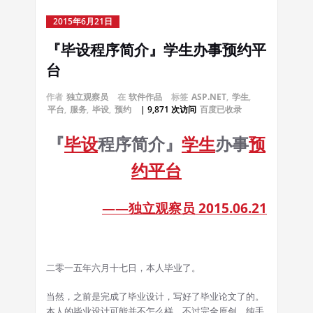
2015年6月21日
『毕设程序简介』学生办事预约平
台
作者
独立观察员
在
软件作品
标签
ASP.NET
,
学生
,
平台
,
服务
,
毕设
,
预约
| 9,871 次访问
百度已收录
『
毕设
程序简介』
学生
办事
预
约
平台
——独立观察员 2015.06.21
二零一五年六月十七日，本人毕业了。
当然，之前是完成了毕业设计，写好了毕业论文了的。
本人的毕业设计可能并不怎么样，不过完全原创，纯手