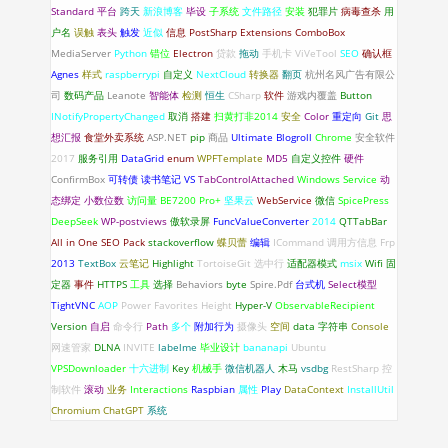
Standard
平台
跨天
新浪博客
毕设
子系统
文件路径
安装
犯罪片
病毒查杀
用
户名
误触
表头
触发
近似
信息
PostSharp
Extensions
ComboBox
MediaServer
Python
错位
Electron
贷款
拖动
手机卡
ViVeTool
SEO
确认框
Agnes
样式
raspberrypi
自定义
NextCloud
转换器
翻页
杭州名风广告有限公
司
数码产品
Leanote
智能体
检测
恒生
CSharp
软件
游戏内覆盖
Button
INotifyPropertyChanged
取消
搭建
扫黄打非2014
安全
Color
重定向
Git
思
想汇报
食堂外卖系统
ASP.NET
pip
商品
Ultimate Blogroll
Chrome
安全软件
2017
服务引用
DataGrid
enum
WPFTemplate
MD5
自定义控件
硬件
ConfirmBox
可转债
读书笔记
VS
TabControlAttached
Windows Service
动
态绑定
小数位数
访问量
BE7200 Pro+
坚果云
WebService
微信
SpicePress
DeepSeek
WP-postviews
傲软录屏
FuncValueConverter
2014
QTTabBar
All in One SEO Pack
stackoverflow
蝶贝蕾
编辑
ICommand
调用方信息
Frp
2013
TextBox
云笔记
Highlight
TortoiseGit
选中行
适配器模式
msix
Wifi 固
定器
事件
HTTPS
工具
选择
Behaviors
byte
Spire.Pdf
台式机
Select模型
TightVNC
AOP
Power Favorites
Height
Hyper-V
ObservableRecipient
Version
自启
命令行
Path
多个
附加行为
摄像头
空间
data
字符串
Console
网速管家
DLNA
INVITE
labelme
毕业设计
bananapi
Ubuntu
VPSDownloader
十六进制
Key
机械手
微信机器人
木马
vsdbg
RestSharp
控
制软件
滚动
业务
Interactions
Raspbian
属性
Play
DataContext
InstallUtil
Chromium
ChatGPT
系统