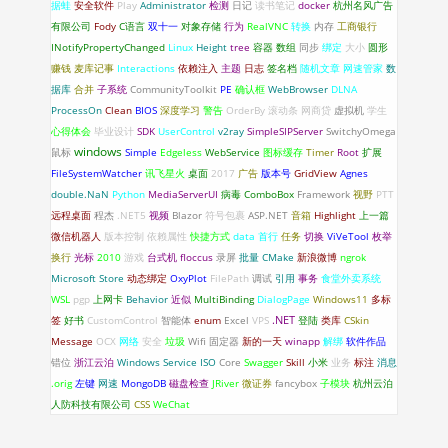
据蛙
安全软件
Play
Administrator
检测
日记
读书笔记
docker
杭州名风广告
有限公司
Fody
C语言
双十一
对象存储
行为
RealVNC
转换
内存
工商银行
INotifyPropertyChanged
Linux
Height
tree
容器
数组
同步
绑定
大小
圆形
赚钱
麦库记事
Interactions
依赖注入
主题
日志
签名档
随机文章
网速管家
数
据库
合并
子系统
CommunityToolkit
PE
确认框
WebBrowser
DLNA
ProcessOn
Clean
BIOS
深度学习
警告
OrderBy
滚动条
网商贷
虚拟机
学生
心得体会
毕业设计
SDK
UserControl
v2ray
SimpleSIPServer
SwitchyOmega
windows
鼠标
Simple
Edgeless
WebService
图标缓存
Timer
Root
扩展
FileSystemWatcher
讯飞星火
桌面
2017
广告
版本号
GridView
Agnes
double.NaN
Python
MediaServerUI
病毒
ComboBox
Framework
视野
PTT
远程桌面
程杰
.NET5
视频
Blazor
符号包裹
ASP.NET
音箱
Highlight
上一篇
微信机器人
版本控制
依赖属性
快捷方式
data
首行
任务
切换
ViVeTool
枚举
换行
光标
2010
游戏
台式机
floccus
录屏
批量
CMake
新浪微博
ngrok
Microsoft Store
动态绑定
OxyPlot
FilePath
调试
引用
事务
食堂外卖系统
WSL
pgp
上网卡
Behavior
近似
MultiBinding
DialogPage
Windows11
多标
.NET
签
好书
CustomControl
智能体
enum
Excel
VPS
登陆
类库
CSkin
Message
OCX
网络
安全
垃圾
Wifi 固定器
新的一天
winapp
解绑
软件作品
错位
浙江云泊
Windows Service
ISO
Core
Swagger
Skill
小米
业务
标注
消息
.orig
左键
网速
MongoDB
磁盘检查
JRiver
微证券
fancybox
子模块
杭州云泊
人防科技有限公司
CSS
WeChat