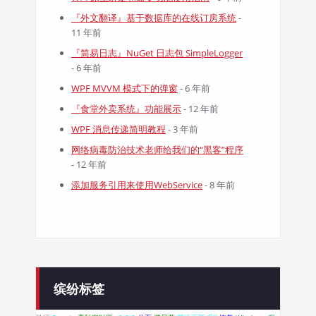
『外文翻译』基于数据库的在线订房系统
-
11 年前
『简易日志』NuGet 日志包 SimpleLogger
- 6 年前
WPF MVVM 模式下的弹窗
- 6 年前
『食堂外卖系统』功能展示
- 12 年前
WPF 消息传递简明教程
- 3 年前
网络病毒防治技术老师给我们的“黑客”程序
- 12 年前
添加服务引用来使用WebService
- 8 年前
缤纷标签