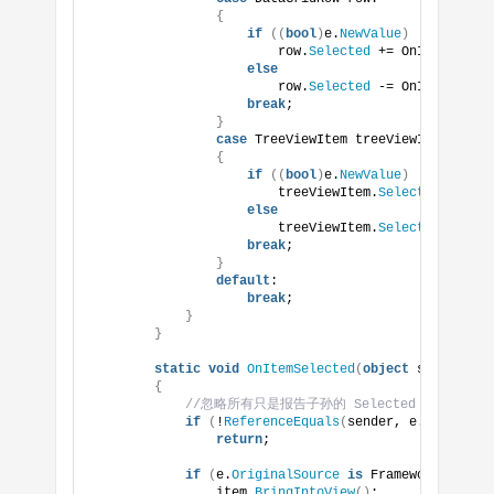
{
if
((
bool
)
e.
NewValue
)
                        row.
Selected
 += OnItemSelect
else
                        row.
Selected
 -= OnItemSelect
break
;
}
case
 TreeViewItem treeViewItem:
{
if
((
bool
)
e.
NewValue
)
                        treeViewItem.
Selected
 += OnI
else
                        treeViewItem.
Selected
 -= OnI
break
;
}
default
:
break
;
}
}
static
void
OnItemSelected
(
object
 sender, Ro
{
//忽略所有只是报告子孙的 Selected 被触发的祖
if
(
!
ReferenceEquals
(
sender, e.
OriginalS
return
;
if
(
e.
OriginalSource
is
 FrameworkElement
                item.
BringIntoView
()
;