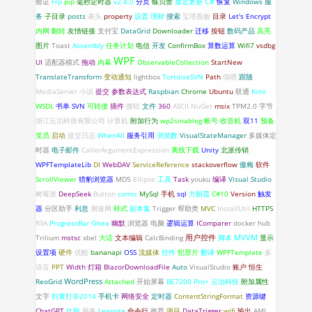
C#
验证
Frp
pip
毫秒定时器
v2.8.0
分页
蝶贝蕾
最近更新
恢复
Windows 服
务
子目录
posts
表头
property
设置
理财
搜索
宝塔面板
目录
Let's Encrypt
内网
翻转
友情链接
支付宝
DataGrid
Downloader
迁移
按钮
数码产品
高亮
图片
Toast
Assembly
任务计划
电信
开发
ConfirmBox
算数运算
Wifi7
vsdbg
WPF
UI
适配器模式
拖动
内幕
ObservableCollection
StartNew
TranslateTransform
变动通知
lightbox
TortoiseSVN
Path
借呗
跟随
MediaServer
小说
提交
参数表达式
Raspbian
Chrome
Ubuntu
联通
Kimi
WSDL
书单
SVN
可转债
插件
微软
文件
360
ASCII
NuGet
msix
TPM2.0
字节
浙江云泊科技有限公司
计算机
附加行为
wp2sinablog
帐号
收音机
双11
预备
党员
启动
提交日志
WhenAll
服务引用
浏览数
VisualStateManager
多媒体定
时器
电子邮件
CallerArgumentExpression
离线下载
Unity
北派传销
WPFTemplateLib
DI
WebDAV
ServiceReference
stackoverflow
傲梅
软件
ScrollViewer
猎豹浏览器
MD5
Ellipse
工具
Task
youku
编译
Visual Studio
树莓派
DeepSeek
Button
comic
MySql
手机
sql
方丽霞
C#10
Version
触发
器
分区助手
利息
测速网
样式
副本集
Trigger
帮助类
MVC
InstallUtil
HTTPS
RSA
ProgressBar
Gitea
幽默
浏览器
电脑
逻辑运算
IComparer
docker hub
Trilium
mstsc
xbel
大话
文本编辑
CalcBinding
用户控件
脚本
MVVM
显示
设置项
硬件
优酷
bananapi
OSS
流媒体
控件
犯罪片
翻译
WPFTemplate
多
语言
PPT
Width
灯箱
BlazorDownloadFile
Auto
VisualStudio
账户
恒生
WordPress
ReoGrid
Attached
开始屏幕
BE7200 Pro+
云泊科技
附加属性
文字
扫黄打非2014
手机卡
网络安全
定时器
ContentStringFormat
资源键
ChatGPT
比较
服务
Leanote
命令行
推荐
项目
DataTrigger
wifi
输出
AMI