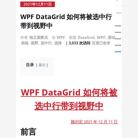
2021年12月11日
WPF DataGrid 如何将被选中行
带到视野中
作者
独立观察员
在
WPF
标签
DataGrid
,
WPF
,
滚动
,
表格
,
视野
,
选中行
,
选择
| 3,033 次访问
百度已收录
目录
显示
WPF DataGrid 如何将被
选中行带到视野中
魏刘宏 2021 年 12 月 11 日
前言