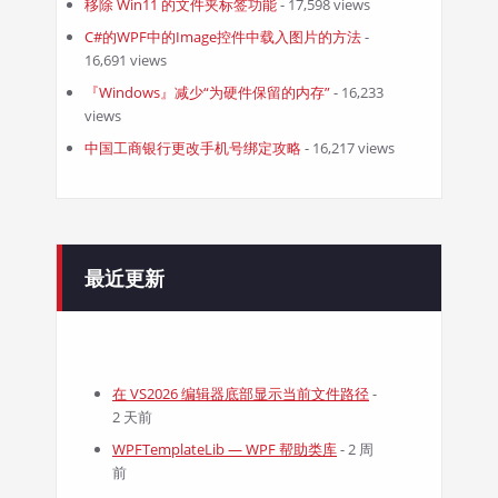
移除 Win11 的文件夹标签功能
- 17,598 views
C#的WPF中的Image控件中载入图片的方法
-
16,691 views
『Windows』减少“为硬件保留的内存”
- 16,233
views
中国工商银行更改手机号绑定攻略
- 16,217 views
最近更新
在 VS2026 编辑器底部显示当前文件路径
-
2 天前
WPFTemplateLib — WPF 帮助类库
- 2 周
前