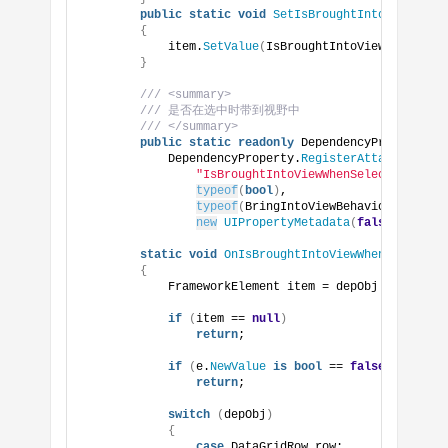
public
static
void
SetIsBroughtIntoViewWhenS
{
            item.
SetValue
(
IsBroughtIntoViewWhenSelec
}
/// <summary>
/// 是否在选中时带到视野中
/// </summary>
public
static
readonly
 DependencyProperty Is
            DependencyProperty.
RegisterAttached
(
"IsBroughtIntoViewWhenSelected"
,
typeof
(
bool
)
,
typeof
(
BringIntoViewBehavior
)
,
new
UIPropertyMetadata
(
false
, OnIsBr
static
void
OnIsBroughtIntoViewWhenSelectedC
{
            FrameworkElement item = depObj 
as
 Framew
if
(
item == 
null
)
return
;
if
(
e.
NewValue
is
bool
 == 
false
)
return
;
switch
(
depObj
)
{
case
 DataGridRow row: