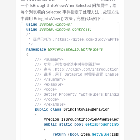
一个 IsBroughtIntoViewWhenSelected 附加属性，给
每个列表项的 Selected 事件指定了处理方法，处理方法
中调用 BringIntoView () 方法，完整代码如下：
using 
System.Windows;
using 
System.Windows.Controls;
/*
 * 源码已托管：https://gitee.com/dlgcy/WPFTemplateLib
 */
namespace 
WPFTemplateLib.WpfHelpers
{
/// <summary>
/// 功能：列表项被选中时带到视野中
/// 参考：http://dlgcy.com/introduction-to-attach
/// 说明：用于 DataGrid 时需要设置 EnableRowVirtuali
/// </summary>
/// <example>
/// <code>
/// Setter Property="wpfHelpers:BringIntoViewBeh
/// </code>
/// </example>
public
class
 BringIntoViewBehavior
{
        #region IsBroughtIntoViewWhenSelected
public
static
bool
GetIsBroughtIntoViewWhenS
{
return
(
bool
)
item.
GetValue
(
IsBroughtInto
}