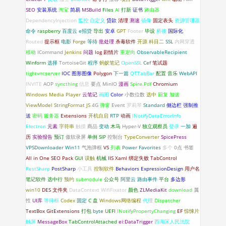
SEO
安装系统
淘宝
简易
MSBuild
Files
AI
打新
证书
路由器
DependencyInjection
监控
自定义
贷款
清理
测速
镜像
固定表头
资源管理器
命令
raspberry
百度云
e招贷
导出
安卓
GPT
Footer
毕设
桥接
国际化
Routed
提示框
电影
Forge
等待
批处理
杀毒软件
开源
科目二
SSL
内网穿透
移动
ICommand
Jenkins
问题
log
剧情片
重定向
ObservableRecipient
Winform
选择
TortoiseGit
程序
蚂蚁笔记
OpenSSL
Cef
笔试题
tightvncserver
IOC
图形图像
Polygon
下一篇
QTTabBar
配置
音乐
WebAPI
INVITE
AOP
syncthing
信息
要点
MinIO
漫画
Spire.Pdf
Chromium
Windows Media Player
云笔记
画图
Color
小数位数
选中
回复
加速
ViewModel
StringFormat
JS
4G
弹窗
Event
罗莉琴
Standard
侧边栏
强制推
送
密码
服务器
Extensions
开机自启
RTP
动画
INotifyDataErrorlnfo
Electron
元素
字符串
触摸
商品
变动
木马
Hyper-V
独立观察员
登录
一加
遍
历
实验报告
预订
傲软录屏
单例
SIP
控制台
TypeConverter
SpicePress
VPSDownloader
Win11
气泡弹框
VS
列表
Power Favorites
多个
0点
书签
All in One SEO Pack
GUI
误触
机械
IIS
Xaml 绑定失败
TabControl
RestSharp
PostSharp
小工具
控制软件
Behaviors
ExpressionDesign
用户名
笔记软件
选中行
预约
submodule
公众号
阿里云
路由事件
平台
多边形
win10
DES
文件夹
DataContext
WifiFixator
颜色
ZLMediaKit
download
属
性
UI库
等待框
Codex
固定
C 盘
Windows网络编程
代理
Dispatcher
TextBox
GitExtensions
打包
byte
UEFI
INotifyPropertyChanging
EF
惊悚片
触屏
MessageBox
TabControlAttached
ei:DataTrigger
西湖区人民法院