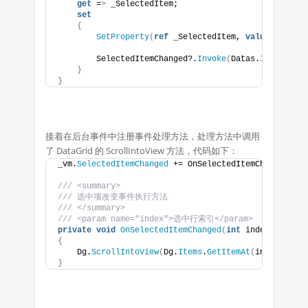
get
 =
>
 _SelectedItem;
set
{
SetProperty
(
ref
 _SelectedItem, 
value
)
;
        SelectedItemChanged?.
Invoke
(
Datas.
IndexOf
(
_S
}
}
接着在后台事件中注册事件处理方法，处理方法中调用
了 DataGrid 的 ScrollIntoView 方法，代码如下：
_vm.
SelectedItemChanged
 += OnSelectedItemChanged;
/// <summary>
/// 选中项改变事件执行方法
/// </summary>
/// <param name="index">选中行索引</param>
private
void
OnSelectedItemChanged
(
int
 index
)
{
    Dg.
ScrollIntoView
(
Dg.
Items
.
GetItemAt
(
index
))
;
}