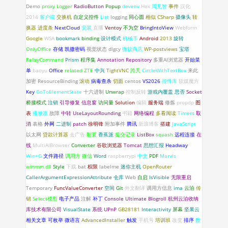
Demo
proxy
Logger
RadioButton
Popup
devenv
Hex
周见智
事件
汉化
2014
客户端
交换机
自定义控件
List
logging
同心圆
相似
CSharp
摄像头
转
换器
进度条
NextCloud
安装
直播
Ventoy
不为空
BringIntoView
Webform
Google
WSA
bookmark
binding
设计模式
机械手
Android
2013
旋转
OnlyOffice
存储
凯撒密码
视觉状态
dlgcy
微软商店
WP-postviews
宝塔
RelayCommand
Prism
程序集
Annotation
Repository
多重AI浏览器
开始菜
单
baoyu
Office
related
ZTE
中兴
TightVNC
跨天
CircleWithTextBox
来此
加密
ResourceBinding
滚动
病毒查杀
切面
centos
VS2026
控件库
软媒魔方
Key
GoToElementState
十六进制
Unwrap
控制反转
游戏内覆盖
思否
Socket
桥接模式
注销
引导修复
信息窗
访问量
Solution
编辑
服务端
修炼
propdp
图
表
播放器
故障
中转
UseLayoutRounding
书籍
网络编程
多看阅读
Timers
取
消
表格
外网
二进制
patch
徐明锋
附加事件
腾讯
新浪博客
搭建
JavaScript
以太网
贷款计算器
去广告
翻页
香蕉派
提交记录
ListBox
squash
远程连接
在
线
MultiAIBrowser
Converter
谷歌浏览器
Tomcat
思想汇报
Headway
Win+G
文件路径
调用方
微信
Word
raspberrypi
中文
PDF
Marvis
winmm.dll
Style
下载
bat
权限
labelme
迷你主机
OpenRouter
CallerArgumentExpressionAttribute
仓库
Web
自启
IsVisible
无限重启
Temporary
FuncValueConverter
空间
Git
外文翻译
调用方信息
ima
云泊
传
销
Select模型
电子产品
注解
补丁
Console
Ultimate Blogroll
杭州云泊收纳
库技术有限公司
VisualState
系统
UPnP
GB28181
Interactivity
屏幕
坚果云
相关文章
可枚举
微语言
AdvancedInstaller
触发
手机号
培训班
改变
排序
数