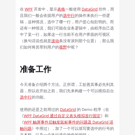
在
WPF
开发中，显示
表格
一般使用
DataGrid
控件，而
且我们一般会依据用户的
选中行
的操作来执行一些逻
辑，这种情况，选中了哪一行，用户是心知肚明的。而
还有一种情况，我们可能在业务逻辑中，由程序自己选
中了某一行，如果这一行当前不在用户界面的可视区
（换句话说也就是
滚动
条没有滚到那个位置），那么我
们如何将其带到用户的
视野
中呢？
准备工作
今天准备介绍两个方法。正所谓，工欲善其事必先利其
器，所以在开始之前，我们先来构建一个可以模拟后台
选中行
的功能。
使用的还是之前用过的
DataGrid
的 Demo 程序（在
《
WPF DataGrid 通过自定义表头模拟首行固定
》和
《
WPF 触屏事件后触发鼠标事件的问题及 DataGrid 误
触问题
》中用过），加了一个可以填写要选中的行号的
文本框，以及一个执行选中操作的按钮：