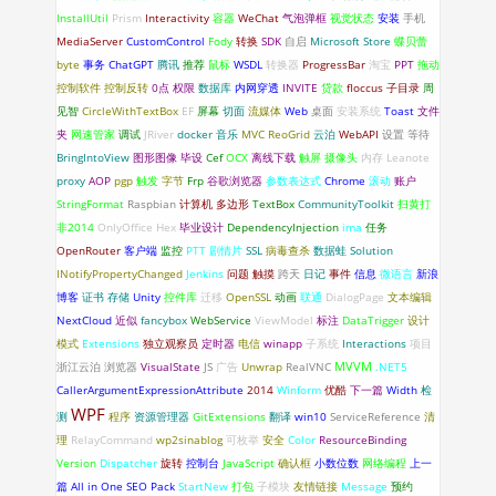
InstallUtil
Prism
Interactivity
容器
WeChat
气泡弹框
视觉状态
安装
手机
MediaServer
CustomControl
Fody
转换
SDK
自启
Microsoft Store
蝶贝蕾
byte
事务
ChatGPT
腾讯
推荐
鼠标
WSDL
转换器
ProgressBar
淘宝
PPT
拖动
控制软件
控制反转
0点
权限
数据库
内网穿透
INVITE
贷款
floccus
子目录
周
见智
CircleWithTextBox
EF
屏幕
切面
流媒体
Web
桌面
安装系统
Toast
文件
夹
网速管家
调试
JRiver
docker
音乐
MVC
ReoGrid
云泊
WebAPI
设置
等待
BringIntoView
图形图像
毕设
Cef
OCX
离线下载
触屏
摄像头
内存
Leanote
proxy
AOP
pgp
触发
字节
Frp
谷歌浏览器
参数表达式
Chrome
滚动
账户
StringFormat
Raspbian
计算机
多边形
TextBox
CommunityToolkit
扫黄打
非2014
OnlyOffice
Hex
毕业设计
DependencyInjection
ima
任务
OpenRouter
客户端
监控
PTT
剧情片
SSL
病毒查杀
数据蛙
Solution
INotifyPropertyChanged
Jenkins
问题
触摸
跨天
日记
事件
信息
微语言
新浪
博客
证书
存储
Unity
控件库
迁移
OpenSSL
动画
联通
DialogPage
文本编辑
NextCloud
近似
fancybox
WebService
ViewModel
标注
DataTrigger
设计
模式
Extensions
独立观察员
定时器
电信
winapp
子系统
Interactions
项目
浙江云泊
浏览器
VisualState
JS
广告
Unwrap
RealVNC
MVVM
.NET5
CallerArgumentExpressionAttribute
2014
Winform
优酷
下一篇
Width
检
WPF
测
程序
资源管理器
GitExtensions
翻译
win10
ServiceReference
清
理
RelayCommand
wp2sinablog
可枚举
安全
Color
ResourceBinding
Version
Dispatcher
旋转
控制台
JavaScript
确认框
小数位数
网络编程
上一
篇
All in One SEO Pack
StartNew
打包
子模块
友情链接
Message
预约