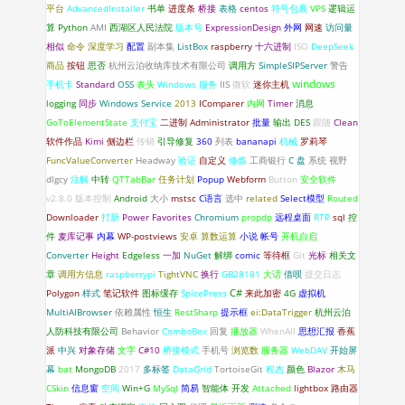
平台
AdvancedInstaller
书单
进度条
桥接
表格
centos
符号包裹
VPS
逻辑运
算
Python
AMI
西湖区人民法院
版本号
ExpressionDesign
外网
网速
访问量
相似
命令
深度学习
配置
副本集
ListBox
raspberry
十六进制
ISO
DeepSeek
商品
按钮
思否
杭州云泊收纳库技术有限公司
调用方
SimpleSIPServer
警告
windows
手机卡
Standard
OSS
表头
Windows 服务
IIS
微软
迷你主机
logging
同步
Windows Service
2013
IComparer
内网
Timer
消息
GoToElementState
支付宝
二进制
Administrator
批量
输出
DES
跟随
Clean
软件作品
Kimi
侧边栏
传销
引导修复
360
列表
bananapi
机械
罗莉琴
FuncValueConverter
Headway
验证
自定义
修炼
工商银行
C 盘
系统
视野
dlgcy
注解
中转
QTTabBar
任务计划
Popup
Webform
Button
安全软件
v2.8.0
版本控制
Android
大小
mstsc
C语言
选中
related
Select模型
Routed
Downloader
打新
Power Favorites
Chromium
propdp
远程桌面
RTP
sql
控
件
麦库记事
内幕
WP-postviews
安卓
算数运算
小说
帐号
开机自启
Converter
Height
Edgeless
一加
NuGet
解绑
comic
等待框
Git
光标
相关文
章
调用方信息
raspberrypi
TightVNC
换行
GB28181
大话
借呗
提交日志
C#
Polygon
样式
笔记软件
图标缓存
SpicePress
来此加密
4G
虚拟机
MultiAIBrowser
依赖属性
恒生
RestSharp
提示框
ei:DataTrigger
杭州云泊
人防科技有限公司
Behavior
ComboBox
回复
播放器
WhenAll
思想汇报
香蕉
派
中兴
对象存储
文字
C#10
桥接模式
手机号
浏览数
服务器
WebDAV
开始屏
幕
bat
MongoDB
2017
多标签
DataGrid
TortoiseGit
程杰
颜色
Blazor
木马
CSkin
信息窗
空间
Win+G
MySql
简易
智能体
开发
Attached
lightbox
路由器