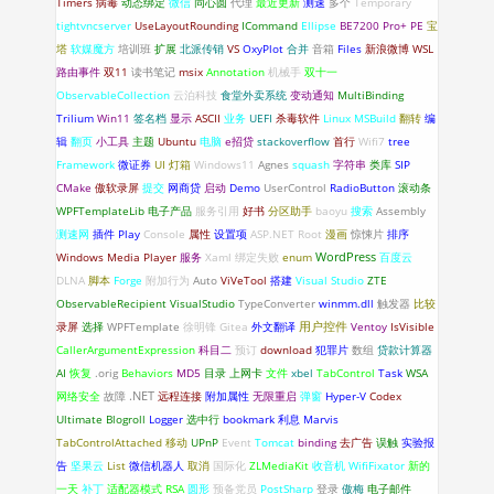
Timers
病毒
动态绑定
微信
同心圆
代理
最近更新
测速
多个
Temporary
tightvncserver
UseLayoutRounding
ICommand
Ellipse
BE7200 Pro+
PE
宝
塔
软媒魔方
培训班
扩展
北派传销
VS
OxyPlot
合并
音箱
Files
新浪微博
WSL
路由事件
双11
读书笔记
msix
Annotation
机械手
双十一
ObservableCollection
云泊科技
食堂外卖系统
变动通知
MultiBinding
Trilium
Win11
签名档
显示
ASCII
业务
UEFI
杀毒软件
Linux
MSBuild
翻转
编
辑
翻页
小工具
主题
Ubuntu
电脑
e招贷
stackoverflow
首行
Wifi7
tree
Framework
微证券
UI
灯箱
Windows11
Agnes
squash
字符串
类库
SIP
CMake
傲软录屏
提交
网商贷
启动
Demo
UserControl
RadioButton
滚动条
WPFTemplateLib
电子产品
服务引用
好书
分区助手
baoyu
搜索
Assembly
测速网
插件
Play
Console
属性
设置项
ASP.NET
Root
漫画
惊悚片
排序
WordPress
Windows Media Player
服务
Xaml 绑定失败
enum
百度云
DLNA
脚本
Forge
附加行为
Auto
ViVeTool
搭建
Visual Studio
ZTE
ObservableRecipient
VisualStudio
TypeConverter
winmm.dll
触发器
比较
录屏
选择
WPFTemplate
徐明锋
Gitea
外文翻译
用户控件
Ventoy
IsVisible
CallerArgumentExpression
科目二
预订
download
犯罪片
数组
贷款计算器
AI
恢复
.orig
Behaviors
MD5
目录
上网卡
文件
xbel
TabControl
Task
WSA
.NET
网络安全
故障
远程连接
附加属性
无限重启
弹窗
Hyper-V
Codex
Ultimate Blogroll
Logger
选中行
bookmark
利息
Marvis
TabControlAttached
移动
UPnP
Event
Tomcat
binding
去广告
误触
实验报
告
坚果云
List
微信机器人
取消
国际化
ZLMediaKit
收音机
WifiFixator
新的
一天
补丁
适配器模式
RSA
圆形
预备党员
PostSharp
登录
傲梅
电子邮件