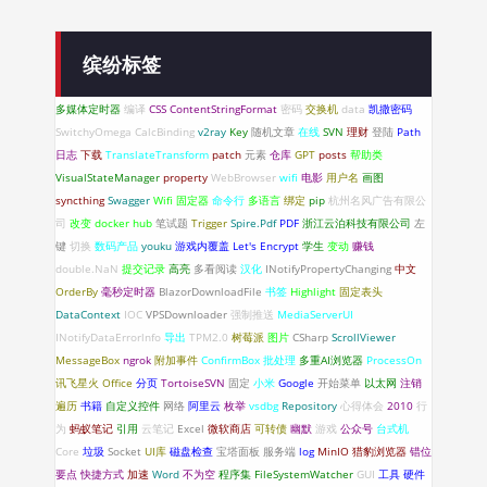
缤纷标签
多媒体定时器
编译
CSS
ContentStringFormat
密码
交换机
data
凯撒密码
SwitchyOmega
CalcBinding
v2ray
Key
随机文章
在线
SVN
理财
登陆
Path
日志
下载
TranslateTransform
patch
元素
仓库
GPT
posts
帮助类
VisualStateManager
property
WebBrowser
wifi
电影
用户名
画图
syncthing
Swagger
Wifi 固定器
命令行
多语言
绑定
pip
杭州名风广告有限公
司
改变
docker hub
笔试题
Trigger
Spire.Pdf
PDF
浙江云泊科技有限公司
左
键
切换
数码产品
youku
游戏内覆盖
Let's Encrypt
学生
变动
赚钱
double.NaN
提交记录
高亮
多看阅读
汉化
INotifyPropertyChanging
中文
OrderBy
毫秒定时器
BlazorDownloadFile
书签
Highlight
固定表头
DataContext
IOC
VPSDownloader
强制推送
MediaServerUI
INotifyDataErrorlnfo
导出
TPM2.0
树莓派
图片
CSharp
ScrollViewer
MessageBox
ngrok
附加事件
ConfirmBox
批处理
多重AI浏览器
ProcessOn
讯飞星火
Office
分页
TortoiseSVN
固定
小米
Google
开始菜单
以太网
注销
遍历
书籍
自定义控件
网络
阿里云
枚举
vsdbg
Repository
心得体会
2010
行
为
蚂蚁笔记
引用
云笔记
Excel
微软商店
可转债
幽默
游戏
公众号
台式机
Core
垃圾
Socket
UI库
磁盘检查
宝塔面板
服务端
log
MinIO
猎豹浏览器
错位
要点
快捷方式
加速
Word
不为空
程序集
FileSystemWatcher
GUI
工具
硬件