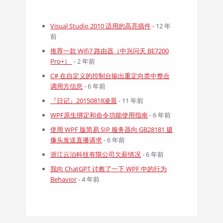
Visual Studio 2010 适用的高亮插件
- 12 年
前
推荐一款 Wifi7 路由器（中兴问天 BE7200
Pro+）
- 2 年前
C# 在自定义的控制台输出重定向类中整合
调用方信息
- 6 年前
『日记』20150818凌晨
- 11 年前
WPF原生绑定和命令功能使用指南
- 6 年前
使用 WPF 版简易 SIP 服务器向 GB28181 摄
像头发送直播请求
- 6 年前
浙江云泊科技有限公司欠薪情况
- 6 年前
我向 ChatGPT 讨教了一下 WPF 中的行为
Behavior
- 4 年前