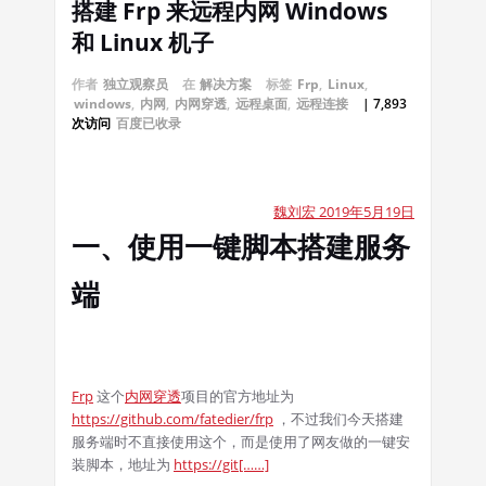
搭建 Frp 来远程内网 Windows
和 Linux 机子
作者
独立观察员
在
解决方案
标签
Frp
,
Linux
,
windows
,
内网
,
内网穿透
,
远程桌面
,
远程连接
| 7,893
次访问
百度已收录
2019
5
19
魏刘宏
年
月
日
一、使用一键脚本搭建服务
端
Frp
这个
内网穿透
项目的官方地址为
https://github.com/fatedier/frp
，不过我们今天搭建
服务端时不直接使用这个，而是使用了网友做的一键安
https://git[……]
装脚本，地址为