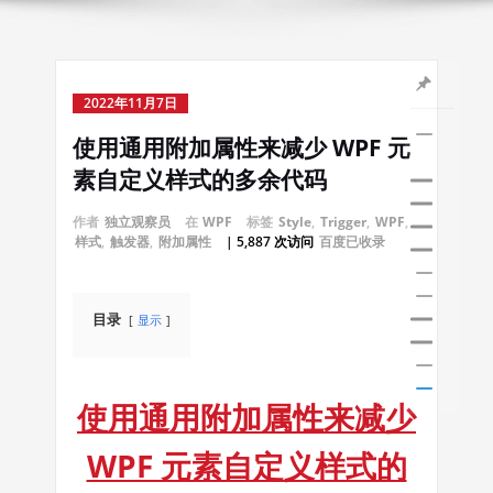
2022年11月7日
使用通用附加属性来减少 WPF 元
素自定义样式的多余代码
作者
独立观察员
在
WPF
标签
Style
,
Trigger
,
WPF
,
样式
,
触发器
,
附加属性
| 5,887 次访问
百度已收录
目录
显示
使用通用附加属性来减少
WPF 元素自定义样式的