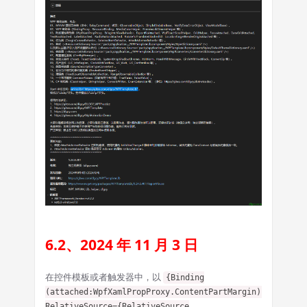
6.2、2024 年 11 月 3 日
在控件模板或者触发器中，以
{Binding
(attached:WpfXamlPropProxy.ContentPartMargin),
RelativeSource={RelativeSource