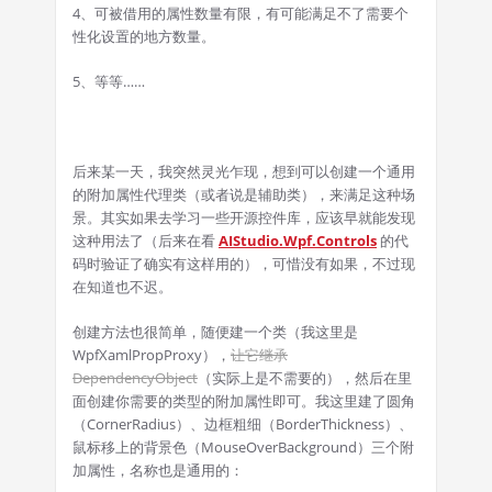
4、可被借用的属性数量有限，有可能满足不了需要个
性化设置的地方数量。
5、等等……
后来某一天，我突然灵光乍现，想到可以创建一个通用
的附加属性代理类（或者说是辅助类），来满足这种场
景。其实如果去学习一些开源控件库，应该早就能发现
这种用法了（后来在看
AIStudio.Wpf.Controls
的代
码时验证了确实有这样用的
），可惜没有如果，不过现
在知道也不迟。
创建方法也很简单，随便建一个类（我这里是
WpfXamlPropProxy），
让它继承
DependencyObject
（实际上是不需要的），然后在里
面创建你需要的类型的附加属性即可。我这里建了圆角
（CornerRadius）、边框粗细（BorderThickness）、
鼠标移上的背景色（MouseOverBackground）三个附
加属性，名称也是通用的：