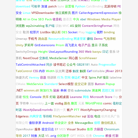
download
可枚举
加速
patch
byte
设置项
Python
CalcBinding
北派传销
PE
安全
Linux
VPSDownloader
独立观察员
图片
CallerArgumentExpression
徐
明锋
All in One SEO Pack
收音机
微语言
中兴
xbel
Windows Media Player
浏览数
wp2sinablog
客户端
误触
MVC
4G
旋转
ContentStringFormat
网络
安全
取消
犯罪片
ListBox
确认框
DES
Socket
Play
logging
视野
binding
Unwrap
手机号
路由器
ResourceBinding
网速管家
赚钱
Demo
气泡弹框
Unity
罗莉琴
GitExtensions
Prism
讯飞星火
电子产品
显示
子系统
SwitchyOmega
Height
UseLayoutRounding
360
Web
baoyu
日记
音乐
计
算机
NextCloud
交换机
MediaServer
同心圆
ScrollViewer
TabControlAttached
同步
读书笔记
公众号
GB28181
Auto
ProgressBar
TabControl
CSS
内存
Width
以太网
迁移
触发
触摸
Cef
IsVisible
JRiver
2013
快捷方式
Ventoy
容器
培训班
行为
空间
侧边栏
中文
Spire.Pdf
项目
labelme
CMake
WebService
Standard
Select模型
提交记录
圆形
Button
Popup
.NET
winmm.dll
附加行为
鼠标
单例
变动
submodule
测速网
思想汇报
解绑
搭建
恒生
Console
类库
灯箱
远程桌面
Leanote
网络
Microsoft Store
Frp
分
WordPress
页
字符串
Assembly
上一篇
vsdbg
颜色
翻页
元素
comic
毫秒定
时器
INotifyDataErrorlnfo
新的一天
账户
PTT
INotifyPropertyChanging
Edgeless
内网穿透
等待框
FileSystemWatcher
sql
近似
电信
杭州名风广告
有限公司
傲软录屏
Android
毕业设计
业务
MessageBox
借呗
微信机器人
OpenRouter
服务
提交日志
EF
MD5
Visual Studio
推荐
方丽霞
Chromium
等待
2017
转换
大话
VS
.orig
分区助手
GPT
WSDL
任务
Chrome
桥接
打新