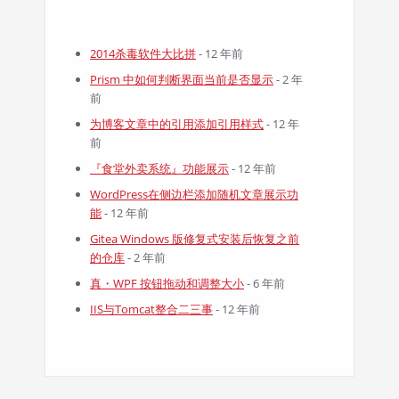
2014杀毒软件大比拼
- 12 年前
Prism 中如何判断界面当前是否显示
- 2 年
前
为博客文章中的引用添加引用样式
- 12 年
前
『食堂外卖系统』功能展示
- 12 年前
WordPress在侧边栏添加随机文章展示功
能
- 12 年前
Gitea Windows 版修复式安装后恢复之前
的仓库
- 2 年前
真・WPF 按钮拖动和调整大小
- 6 年前
IIS与Tomcat整合二三事
- 12 年前