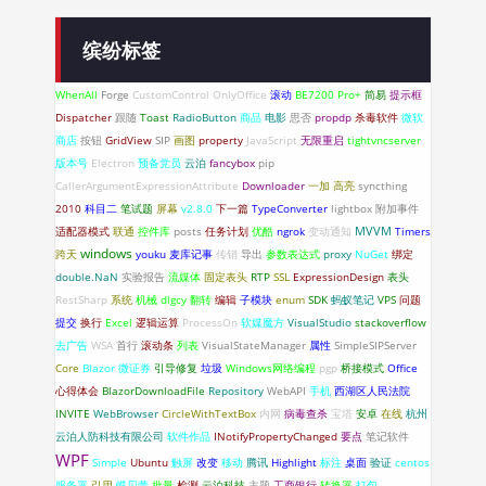
缤纷标签
WhenAll
Forge
CustomControl
OnlyOffice
滚动
BE7200 Pro+
简易
提示框
Dispatcher
跟随
Toast
RadioButton
商品
电影
思否
propdp
杀毒软件
微软
商店
按钮
GridView
SIP
画图
property
JavaScript
无限重启
tightvncserver
版本号
Electron
预备党员
云泊
fancybox
pip
CallerArgumentExpressionAttribute
Downloader
一加
高亮
syncthing
2010
科目二
笔试题
屏幕
v2.8.0
下一篇
TypeConverter
lightbox
附加事件
适配器模式
联通
控件库
posts
任务计划
优酷
ngrok
变动通知
MVVM
Timers
windows
跨天
youku
麦库记事
传销
导出
参数表达式
proxy
NuGet
绑定
double.NaN
实验报告
流媒体
固定表头
RTP
SSL
ExpressionDesign
表头
RestSharp
系统
机械
dlgcy
翻转
编辑
子模块
enum
SDK
蚂蚁笔记
VPS
问题
提交
换行
Excel
逻辑运算
ProcessOn
软媒魔方
VisualStudio
stackoverflow
去广告
WSA
首行
滚动条
列表
VisualStateManager
属性
SimpleSIPServer
Core
Blazor
微证券
引导修复
垃圾
Windows网络编程
pgp
桥接模式
Office
心得体会
BlazorDownloadFile
Repository
WebAPI
手机
西湖区人民法院
INVITE
WebBrowser
CircleWithTextBox
内网
病毒查杀
宝塔
安卓
在线
杭州
云泊人防科技有限公司
软件作品
INotifyPropertyChanged
要点
笔记软件
WPF
Simple
Ubuntu
触屏
改变
移动
腾讯
Highlight
标注
桌面
验证
centos
服务器
引用
蝶贝蕾
批量
检测
云泊科技
主题
工商银行
转换器
打包