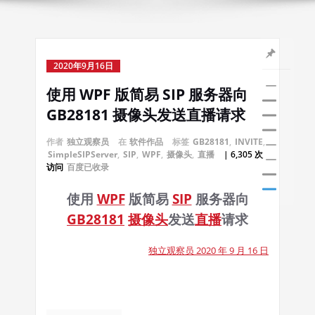
2020年9月16日
使用 WPF 版简易 SIP 服务器向
GB28181 摄像头发送直播请求
作者
独立观察员
在
软件作品
标签
GB28181
,
INVITE
,
SimpleSIPServer
,
SIP
,
WPF
,
摄像头
,
直播
| 6,305 次
访问
百度已收录
使用
WPF
版简易
SIP
服务器向
GB28181
摄像头
发送
直播
请求
独立观察员 2020 年 9 月 16 日