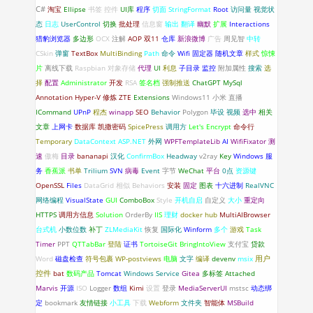
C#
淘宝
Ellipse
书签
控件
UI库
程序
切面
StringFormat
Root
访问量
视觉状
态
日志
UserControl
切换
批处理
信息窗
输出
翻译
幽默
扩展
Interactions
猎豹浏览器
多边形
OCX
注解
AOP
双11
仓库
新浪微博
广告
周见智
中转
CSkin
弹窗
TextBox
MultiBinding
Path
命令
Wifi 固定器
随机文章
样式
惊悚
片
离线下载
Raspbian
对象存储
代理
UI
利息
子目录
监控
附加属性
搜索
选
择
配置
Administrator
开发
RSA
签名档
强制推送
ChatGPT
MySql
Annotation
Hyper-V
修炼
ZTE
Extensions
Windows11
小米
直播
ICommand
UPnP
程杰
winapp
SEO
Behavior
Polygon
毕设
视频
选中
相关
文章
上网卡
数据库
凯撒密码
SpicePress
调用方
Let's Encrypt
命令行
Temporary
DataContext
ASP.NET
外网
WPFTemplateLib
AI
WifiFixator
测
速
傲梅
目录
bananapi
汉化
ConfirmBox
Headway
v2ray
Key
Windows 服
务
香蕉派
书单
Trilium
SVN
病毒
Event
字节
WeChat
平台
0点
资源键
OpenSSL
Files
DataGrid
相似
Behaviors
安装
固定
图表
十六进制
RealVNC
网络编程
VisualState
GUI
ComboBox
Style
开机自启
自定义
大小
重定向
HTTPS
调用方信息
Solution
OrderBy
IIS
理财
docker hub
MultiAIBrowser
台式机
小数位数
补丁
ZLMediaKit
恢复
国际化
Winform
多个
游戏
Task
Timer
PPT
QTTabBar
登陆
证书
TortoiseGit
BringIntoView
支付宝
贷款
Word
磁盘检查
符号包裹
WP-postviews
电脑
文字
编译
devenv
msix
用户
控件
bat
数码产品
Tomcat
Windows Service
Gitea
多标签
Attached
Marvis
开源
ISO
Logger
数组
Kimi
设置
登录
MediaServerUI
mstsc
动态绑
定
bookmark
友情链接
小工具
下载
Webform
文件夹
智能体
MSBuild