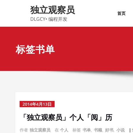
Skip
独立观察员
to
首页
content
DLGCY• 编程开发
标签书单
2014年4月13日
「独立观察员」个人「阅」历
作者
独立观察员
在
个人
标签
书单
,
书籍
,
好书
,
小说
|