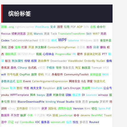
缤纷标签
跟随
.orig
tightvncserver
PostSharp
安卓
清理
引用
PDF
AOP
SVN
在线
命令行
floccus
猎豹浏览器
汉化
Marvis
测速
Task
TranslateTransform
Skill
Wifi7
简易
WPF
Codex
TabControlAttached
任务计划
样式
labelme
Windows 服务
食堂外卖
系统
迁移
漫画
打新
开源
外文翻译
ContentStringFormat
收音机
推荐
目录
赚钱
程
杰
微软商店
BE7200 Pro+
视频
心得体会
ProgressBar
PE
硬件
多媒体定时器
PTT
翻
译
标注
附加属性
传销
权限
路由事件
Downloader
ViewModel
OrderBy
NuGet
傲梅
香蕉派
颜色
CSharp
台式机
e招贷
子模块
等待
预备党员
淘宝
触发器
Tomcat
MD5
wifi
符号包裹
OxyPlot
故障
密码
网速
杀毒软件
CommunityToolkit
友情链接
BIOS
参数表达式
监控
Event
CallerArgumentExpression
网络安全
0点
弹窗
快捷方式
Clean
取消
数组
书签
相关文章
Raspbian
桌面
Let's Encrypt
测速网
FilePath
公众号
youku
WPFTemplate
脚本
baoyu
选择
对象存储
误触
微证券
DI
Leanote
winapp
服
务引用
翻转
BlazorDownloadFile
binding
Visual Studio
镜像
思否
propdp
罗莉琴
培
训班
v2ray
文件路径
控制软件
录屏
国际化
调用方信息
Version
Kimi
错位
Spire.Pdf
数据库
不为空
触屏
小米
十六进制
RSA
游戏
JavaScript
命令
devenv
RealVNC
Toast
选中
日记
sql
ComboBox
IOC
服务器
winmm.dll
信息
恒生
多语言
Routed