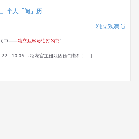
员」个人「阅」历
——独立观察员
读中——
独立观察员读过的书
）
07.22～10.06 （移花宫主姐妹因她们都钟[……]