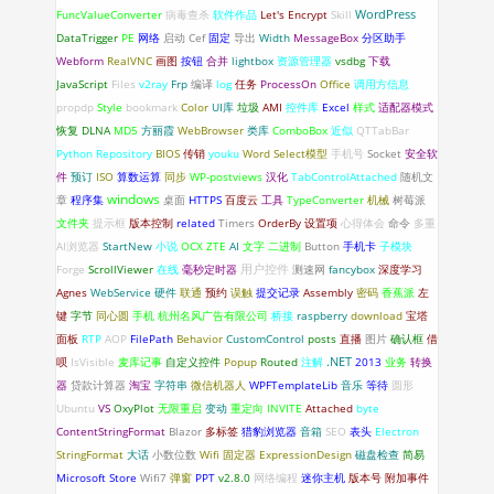
WordPress
FuncValueConverter
病毒查杀
软件作品
Let's Encrypt
Skill
DataTrigger
PE
网络
启动
Cef
固定
导出
Width
MessageBox
分区助手
Webform
RealVNC
画图
按钮
合并
lightbox
资源管理器
vsdbg
下载
JavaScript
Files
v2ray
Frp
编译
log
任务
ProcessOn
Office
调用方信息
propdp
Style
bookmark
Color
UI库
垃圾
AMI
控件库
Excel
样式
适配器模式
恢复
DLNA
MD5
方丽霞
WebBrowser
类库
ComboBox
近似
QTTabBar
Python
Repository
BIOS
传销
youku
Word
Select模型
手机号
Socket
安全软
件
预订
ISO
算数运算
同步
WP-postviews
汉化
TabControlAttached
随机文
windows
章
程序集
桌面
HTTPS
百度云
工具
TypeConverter
机械
树莓派
文件夹
提示框
版本控制
related
Timers
OrderBy
设置项
心得体会
命令
多重
AI浏览器
StartNew
小说
OCX
ZTE
AI
文字
二进制
Button
手机卡
子模块
Forge
ScrollViewer
在线
毫秒定时器
用户控件
测速网
fancybox
深度学习
Agnes
WebService
硬件
联通
预约
误触
提交记录
Assembly
密码
香蕉派
左
键
字节
同心圆
手机
杭州名风广告有限公司
桥接
raspberry
download
宝塔
面板
RTP
AOP
FilePath
Behavior
CustomControl
posts
直播
图片
确认框
借
.NET
呗
IsVisible
麦库记事
自定义控件
Popup
Routed
注解
2013
业务
转换
器
贷款计算器
淘宝
字符串
微信机器人
WPFTemplateLib
音乐
等待
圆形
Ubuntu
VS
OxyPlot
无限重启
变动
重定向
INVITE
Attached
byte
ContentStringFormat
Blazor
多标签
猎豹浏览器
音箱
SEO
表头
Electron
StringFormat
大话
小数位数
Wifi 固定器
ExpressionDesign
磁盘检查
简易
Microsoft Store
Wifi7
弹窗
PPT
v2.8.0
网络编程
迷你主机
版本号
附加事件