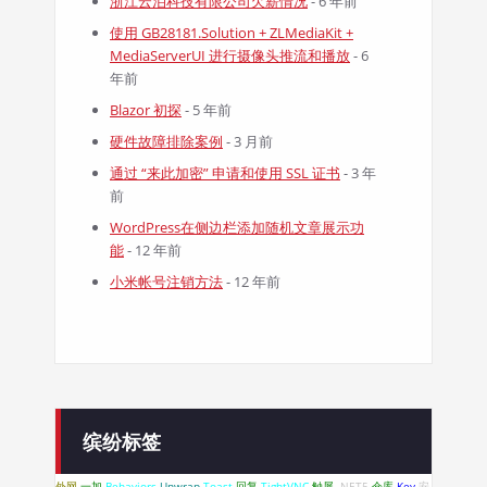
浙江云泊科技有限公司欠薪情况
- 6 年前
使用 GB28181.Solution + ZLMediaKit +
MediaServerUI 进行摄像头推流和播放
- 6
年前
Blazor 初探
- 5 年前
硬件故障排除案例
- 3 月前
通过 “来此加密” 申请和使用 SSL 证书
- 3 年
前
WordPress在侧边栏添加随机文章展示功
能
- 12 年前
小米帐号注销方法
- 12 年前
缤纷标签
外网
一加
Behaviors
Unwrap
Toast
回复
TightVNC
触屏
.NET5
仓库
Key
安