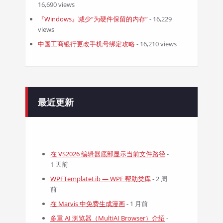
16,690 views
『Windows』减少“为硬件保留的内存”
- 16,229
views
中国工商银行更改手机号绑定攻略
- 16,210 views
最近更新
在 VS2026 编辑器底部显示当前文件路径
-
1 天前
WPFTemplateLib — WPF 帮助类库
- 2 周
前
在 Marvis 中免费生成漫画
- 1 月前
多重 AI 浏览器（MultiAI Browser）介绍
-