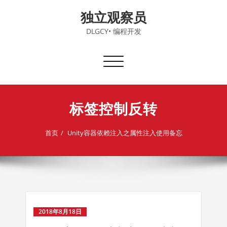
Skip
独立观察员
to
content
DLGCY• 编程开发
切
换
导
航
标签控制反转
首页
Unity容器依赖注入之属性注入使用备忘
2018年8月18日