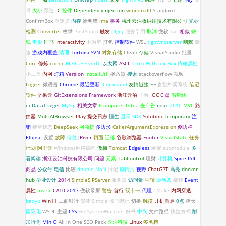
卓
大小
跟随
DI
控件
DependencyInjection
winmm.dll
Standard
ConfirmBox
自定义
内存
徐明锋
ima
事务
杭州云泊收纳库技术有限公司
光标
检测
Converter
枚举
PostSharp
触发
dlgcy
服务引用
取消
微软
bat
相似
赚
钱
电影
证书
Interactivity
不为空
打包
控制软件
WSL
tightvncserver
幽默
测
速
游戏内覆盖
清理
TortoiseSVN
对象存储
Clean
存储
VisualStudio
批量
Core
修炼
comic
MediaServerUI
以太网
ASCII
CircleWithTextBox
依赖属性
小工具
内网
灯箱
Version
InstallUtil
播放器
搜索
stackoverflow
视频
Logger
微语言
Chrome
最近更新
ICommand
友情链接
EF
食堂外卖系统
笔记
软件
坚果云
GitExtensions
Framework
浙江云泊
平台
IOC
C 盘
智能体
ei:DataTrigger
MySql
相关文章
IComparer
Gitea
去广告
msix
2010
MVC
路
由器
MultiAIBrowser
Play
提交日志
恒生
显示
SDK
Solution
Temporary
注
销
视觉状态
DeepSeek
网商贷
多边形
CallerArgumentExpression
侧边栏
Ellipse
设置
故障
信息
JRiver
切面
迁移
谷歌浏览器
Footer
VisualState
任务
计划
阿里云
Windows网络编程
傲梅
Tomcat
Edgeless
录屏
submodule
多
看阅读
浙江云泊科技有限公司
问题
元素
TabControl
理财
计算机
Spire.Pdf
商品
公众号
电信
比较
double.NaN
日记
剧情片
视野
ChatGPT
高亮
docker
hub
毕业设计
2014
SimpleSIPServer
服务器
访问量
中转
滚动条
翻转
Event
属性
mstsc
C#10
2017
傲软录屏
警告
首行
双十一
代理
CMake
内网穿透
baoyu
Win11
工商银行
安装
Simple
读书笔记
切换
触摸
开机自启
0点
跨天
国际化
WSDL
主题
CSS
FileSystemWatcher
好书
中兴
文件路径
快捷方式
附
加行为
MinIO
All in One SEO Pack
云泊科技
Linux
签名档