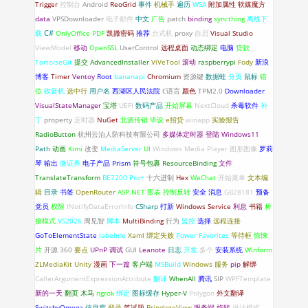
Trigger
控制台
Android
ReoGrid
事件
机械手
遍历
WSA
附加属性
软媒魔方
data
VPSDownloader
电子邮件
中文
广告
patch
binding
syncthing
离线下
C#
载
OnlyOffice
PDF
凯撒密码
推荐
台式机
proxy
自启
Visual Studio
ViewModel
移动
OpenSSL
UserControl
远程桌面
动态绑定
电脑
贷款
TortoiseGit
提交
AdvancedInstaller
ViVeTool
滚动
raspberrypi
Fody
新浪
博客
Timer
Ventoy
Root
bananapi
Chromium
资源键
数据蛙
分页
鼠标
错
位
收音机
选中行
用户名
西湖区人民法院
C语言
颜色
TPM2.0
Downloader
VisualStateManager
宝塔
UEFI
数码产品
开始屏幕
NextCloud
杀毒软件
补
丁
property
定时器
NuGet
北派传销
毕设
e招贷
winapp
实验报告
RadioButton
杭州云泊人防科技有限公司
多媒体定时器
登陆
Windows11
Path
动画
Kimi
改变
MediaServer
UI
Windows Media Player
图形图像
罗莉
琴
输出
微证券
电子产品
Prism
符号包裹
ResourceBinding
文件
TranslateTransform
BE7200 Pro+
十六进制
Hex
WeChat
开始菜单
文本编
辑
目录
书签
OpenRouter
ASP.NET
图表
控制反转
安全
消息
GB28181
预备
党员
权限
INotifyDataErrorlnfo
CSharp
打新
Windows Service
利息
书籍
桥
接模式
VS2026
周见智
脚本
MultiBinding
行为
监控
选择
远程连接
GoToElementState
labelme
Xaml 绑定失败
Power Favorites
等待框
惊悚
片
开源
360
要点
UPnP
调试
GUI
Leanote
日志
开发
多个
安装系统
Winform
ZLMediaKit
Unity
漫画
下一篇
客户端
MSBuild
Windows 服务
pip
解绑
CallerArgumentExpressionAttribute
翻译
WhenAll
腾讯
SIP
WPFTemplate
新的一天
翻页
木马
ngrok
绑定
图标缓存
Hyper-V
Polygon
外文翻译
SwitchyOmega
信息窗
登录
笔试题
BringIntoView
服务端
旋转
设计模式