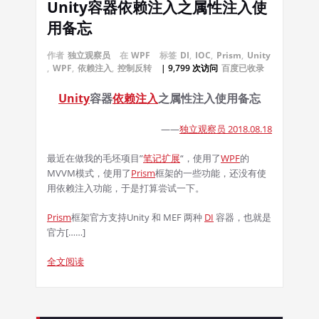
Unity容器依赖注入之属性注入使
用备忘
作者
独立观察员
在
WPF
标签
DI
,
IOC
,
Prism
,
Unity
,
WPF
,
依赖注入
,
控制反转
| 9,799 次访问
百度已收录
Unity
容器
依赖注入
之属性注入使用备忘
——
独立观察员 2018.08.18
最近在做我的毛坯项目”
笔记扩展
“，使用了
WPF
的
MVVM模式，使用了
Prism
框架的一些功能，还没有使
用依赖注入功能，于是打算尝试一下。
Prism
框架官方支持Unity 和 MEF 两种
DI
容器，也就是
官方[……]
全文阅读