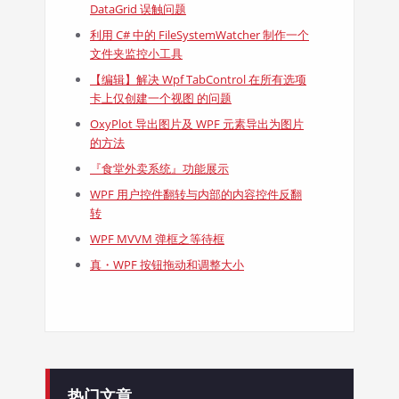
DataGrid 误触问题
利用 C# 中的 FileSystemWatcher 制作一个
文件夹监控小工具
【编辑】解决 Wpf TabControl 在所有选项
卡上仅创建一个视图 的问题
OxyPlot 导出图片及 WPF 元素导出为图片
的方法
『食堂外卖系统』功能展示
WPF 用户控件翻转与内部的内容控件反翻
转
WPF MVVM 弹框之等待框
真・WPF 按钮拖动和调整大小
热门文章