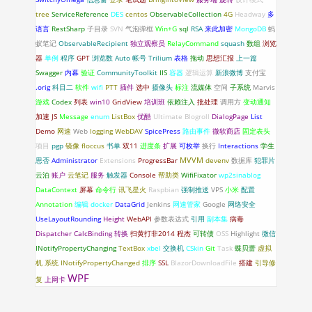
tree
ServiceReference
DES
centos
ObservableCollection
4G
Headway
多
语言
RestSharp
子目录
SVN
气泡弹框
Win+G
sql
RSA
来此加密
MongoDB
蚂
蚁笔记
ObservableRecipient
独立观察员
RelayCommand
squash
数组
浏览
器
单例
程序
GPT
浏览数
Auto
帐号
Trilium
表格
拖动
思想汇报
上一篇
Swagger
内幕
验证
CommunityToolkit
IIS
容器
逻辑运算
新浪微博
支付宝
.orig
科目二
软件
wifi
PTT
插件
选中
摄像头
标注
流媒体
空间
子系统
Marvis
游戏
Codex
列表
win10
GridView
培训班
依赖注入
批处理
调用方
变动通知
加速
JS
Message
enum
ListBox
优酷
Ultimate Blogroll
DialogPage
List
Demo
网速
Web
logging
WebDAV
SpicePress
路由事件
微软商店
固定表头
项目
pgp
镜像
floccus
书单
双11
进度条
扩展
可枚举
换行
Interactions
学生
思否
Administrator
Extensions
ProgressBar
MVVM
devenv
数据库
犯罪片
云泊
账户
云笔记
服务
触发器
Console
帮助类
WifiFixator
wp2sinablog
DataContext
屏幕
命令行
讯飞星火
Raspbian
强制推送
VPS
小米
配置
Annotation
编辑
docker
DataGrid
Jenkins
网速管家
Google
网络安全
UseLayoutRounding
Height
WebAPI
参数表达式
引用
副本集
病毒
Dispatcher
CalcBinding
转换
扫黄打非2014
程杰
可转债
OSS
Highlight
微信
INotifyPropertyChanging
TextBox
xbel
交换机
CSkin
Git
Task
蝶贝蕾
虚拟
机
系统
INotifyPropertyChanged
排序
SSL
BlazorDownloadFile
搭建
引导修
WPF
复
上网卡