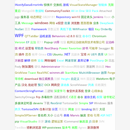
INotifyDataErrorlnfo
惊悚片
交换机
游戏
VisualStateManager
智能体
无限
重启
MongoDB
数据蛙
CommunityToolkit
All in One SEO Pack
Attached
pgp
服务器
动态绑定
GB28181
Repository
win10
固定表头
Jenkins
Root
小
windows
工具
Message
网络
e招贷
批量
浏览数
图形图像
业务
DeepSeek
NuGet
圆形
Framework
算数运算
离线下载
WifiFixator
项目
Key
OrderBy
WPF
QTTabBar
远程桌面
Behaviors
v2.8.0
标注
命令行
Chromium
Version
EF
云泊
双11
Popup
UI库
垃圾
杭州云泊收纳库技术有限公司
云泊科
技
样式
设置项
帮助类
RestSharp
Power Favorites
好书
可枚举
Swagger
取
.NET
消
插件
思否
枚举
Gitea
CSS
Ubuntu
流媒体
宝塔
AI
UEFI
类库
UI
Skill
方丽霞
解绑
控件
近似
网络编程
Excel
网速管家
麦库记事
PostSharp
DI
日志
Fody
附加属性
赚钱
Administrator
Windows网络编程
测速网
路由器
Hex
GridView
Toast
RealVNC
winmm.dll
StartNew
MultiAIBrowser
故障
Forge
等待框
download
独立观察员
注解
Height
自定义
Wifi 固定器
Webform
电子
产品
汉化
批处理
预订
OCX
网商贷
滚动条
ScrollViewer
列表
依赖属性
ContentStringFormat
二进制
深度学习
食堂外卖系统
登录
心得体会
SwitchyOmega
Frp
杀毒软件
适配器模式
C语言
命令
迷你主机
权限
读书笔记
多媒体定时器
devenv
下载
ReoGrid
TortoiseGit
Simple
SIP
Windows 服务
跨天
TortoiseSVN
任务计划
分页
周见智
网速
旋转
binding
换行
大话
SimpleSIPServer
签名档
大小
公众号
表格
Marvis
触发
变动
引用
ASP.NET
pip
VisualStudio
录屏
滚动
逻辑运算
ICommand
触发器
JS
目录
SVN
TextBox
猎豹浏览器
WP-postviews
版本号
画图
Agnes
新浪微博