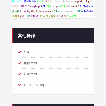
Hyper-V
开始屏幕
中兴
提示框
预备党员
ServiceReference
wp2sinablog
附
加事件
多语言
DialogPage
AOP
固定
baoyu
ASCII
切换
WebAPI
ZLMediaKit
侧边栏
Assembly
确认框
submodule
4G
Routed
raspberry
服务端
IsVisible
培训班
脚本
书籍
系统
Git
联通
符号包裹
翻译
微软
OpenSSL
其他操作
登录
条目 feed
评论 feed
WordPress.org