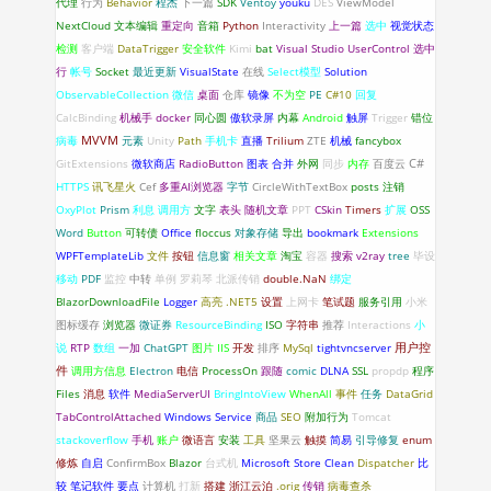
代理
行为
Behavior
程杰
下一篇
SDK
Ventoy
youku
DES
ViewModel
NextCloud
文本编辑
重定向
音箱
Python
Interactivity
上一篇
选中
视觉状态
检测
客户端
DataTrigger
安全软件
Kimi
bat
Visual Studio
UserControl
选中
行
帐号
Socket
最近更新
VisualState
在线
Select模型
Solution
ObservableCollection
微信
桌面
仓库
镜像
不为空
PE
C#10
回复
CalcBinding
机械手
docker
同心圆
傲软录屏
内幕
Android
触屏
Trigger
错位
病毒
MVVM
元素
Unity
Path
手机卡
直播
Trilium
ZTE
机械
fancybox
C#
GitExtensions
微软商店
RadioButton
图表
合并
外网
同步
内存
百度云
HTTPS
讯飞星火
Cef
多重AI浏览器
字节
CircleWithTextBox
posts
注销
OxyPlot
Prism
利息
调用方
文字
表头
随机文章
PPT
CSkin
Timers
扩展
OSS
Word
Button
可转债
Office
floccus
对象存储
导出
bookmark
Extensions
WPFTemplateLib
文件
按钮
信息窗
相关文章
淘宝
容器
搜索
v2ray
tree
毕设
移动
PDF
监控
中转
单例
罗莉琴
北派传销
double.NaN
绑定
BlazorDownloadFile
Logger
高亮
.NET5
设置
上网卡
笔试题
服务引用
小米
图标缓存
浏览器
微证券
ResourceBinding
ISO
字符串
推荐
Interactions
小
说
RTP
数组
一加
ChatGPT
图片
IIS
开发
排序
MySql
tightvncserver
用户控
件
调用方信息
Electron
电信
ProcessOn
跟随
comic
DLNA
SSL
propdp
程序
Files
消息
软件
MediaServerUI
BringIntoView
WhenAll
事件
任务
DataGrid
TabControlAttached
Windows Service
商品
SEO
附加行为
Tomcat
stackoverflow
手机
账户
微语言
安装
工具
坚果云
触摸
简易
引导修复
enum
修炼
自启
ConfirmBox
Blazor
台式机
Microsoft Store
Clean
Dispatcher
比
较
笔记软件
要点
计算机
打新
搭建
浙江云泊
.orig
传销
病毒查杀