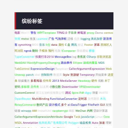
缤纷标签
电影
Win11
警告
WPFTemplate
TPM2.0
子目录
树莓派
proxy
Demo
centos
空间
mstsc
恢复
Leanote
广告
气泡弹框
迁移
信息
logging
来此加密
新浪博
客
syncthing
BIOS
音乐
0点
data
属性
C 盘
腾讯
验证
Footer
屏幕
西湖区人
民法院
ngrok
翻转
子模块
预约
电脑
IComparer
变动通知
桥接
TypeConverter
扫黄打非2014
MessageBox
log
香蕉派
CSharp
谷歌浏览器
WebDAV
INotifyPropertyChanging
路由事件
Ellipse
游戏内覆盖
MD5
TabControl
ExpressionDesign
Raspbian
CallerArgumentExpression
Web
Unwrap
patch
xbel
控制软件
数据库
Style
资源键
Temporary
开始菜单
进度
条
软媒魔方
多看阅读
控件库
2013
MediaServer
Headway
硬件
优酷
补丁
密码
多标签
文件夹
以太网
小数位数
Downloader
VPSDownloader
CustomControl
浙江云泊科技有限公司
调试
Spire.Pdf
dlgcy
弹窗
INVITE
OpenRouter
MultiBinding
FuncValueConverter
定时器
文件路径
木马
RelayCommand
数码产品
设计模式
多个
ei:DataTrigger
FilePath
GUI
友情
链接
winapp
AMI
InstallUtil
raspberrypi
幽默
WeChat
内网
贷款计算器
CallerArgumentExpressionAttribute
Google
Task
JavaScript
Linux
Core
WSDL
Annotation
杭州名风广告有限公司
Polygon
磁盘检查
Auto
加速
理财