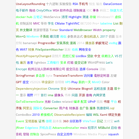
UseLayoutRounding
十六进制
实验报告
RSA
手机号
恒生
输出
DataContext
电子邮件
拖动
OnlyOffice
WSA
软件作品
强制推送
IOC
事务
科目二
快捷方式
docker hub
云笔记
WebService
清理
Highlight
测速
存储
Windows11
虚拟
机
控制反转
MVC
等待
学生
CMake
TightVNC
BE7200 Pro+
labelme
List
翻
页
外文翻译
资源管理器
Timer
Standard
WebBrowser
Width
property
Win+G
Winform
子系统
蝶贝蕾
相似
参数表达式
微信机器人
2017
切面
版本
控制
bananapi
ProgressBar
安装系统
漫画
2014
播放器
蚂蚁笔记
vsdbg
颜
色
Wifi7
转换
FileSystemWatcher
鼠标
动画
网络安全
INotifyPropertyChanged
剧情片
思想汇报
ListBox
贷款
中文
依赖注入
VS
打
WordPress
包
遍历
改变
lightbox
工商银行
安卓
灯箱
提交记录
Let's
Encrypt
杭州云泊人防科技有限公司
提交日志
选择
Console
误触
StringFormat
多边形
byte
TranslateTransform
访问量
毫秒定时器
左键
GPT
提交
VS2026
毕业设计
徐明锋
VPS
Play
新的一天
MinIO
Color
DependencyInjection
Chrome
安全
Ultimate Blogroll
远程连接
主题
双十
一
显示
视野
PTT
首行
ima
摄像头
书单
问题
开源
傲梅
内网穿透
GoToElementState
光标
Codex
related
编译
配置
UPnP
视频
书签
平台
程
序集
阿里云
国际化
Converter
用户名
转换器
去广告
服务
凯撒密码
sql
ComboBox
2010
桥接模式
ObservableRecipient
编辑
WSL
Xaml 绑定失败
Event
宝塔面板
证书
借呗
副本集
360
分区助手
ViVeTool
日记
支付宝
wifi
JRiver
Edgeless
开机自启
AdvancedInstaller
msix
犯罪片
MSBuild
启动
收
音机
登陆
控制台
SpicePress
自定义控件
Windows Media Player
squash