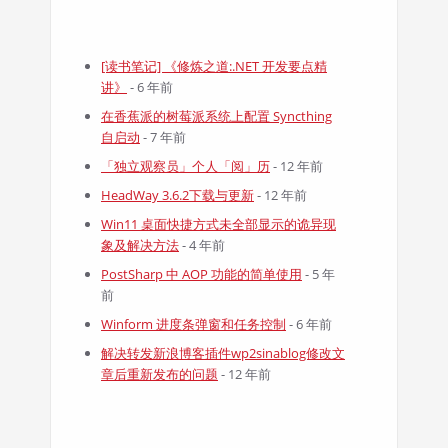
[读书笔记] 《修炼之道:.NET 开发要点精
讲》
- 6 年前
在香蕉派的树莓派系统上配置 Syncthing
自启动
- 7 年前
「独立观察员」个人「阅」历
- 12 年前
HeadWay 3.6.2下载与更新
- 12 年前
Win11 桌面快捷方式未全部显示的诡异现
象及解决方法
- 4 年前
PostSharp 中 AOP 功能的简单使用
- 5 年
前
Winform 进度条弹窗和任务控制
- 6 年前
解决转发新浪博客插件wp2sinablog修改文
章后重新发布的问题
- 12 年前