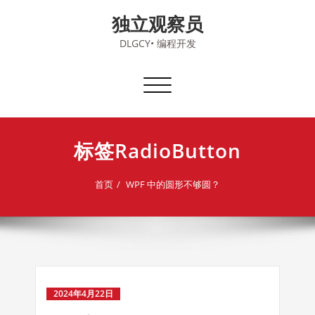
Skip
独立观察员
to
content
DLGCY• 编程开发
切
换
导
航
标签RadioButton
首页
WPF 中的圆形不够圆？
2024年4月22日