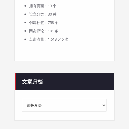
拥有页面：13 个
设立分类：30 种
创建标签：758 个
网友评论：191 条
点击流量：1,613,546 次
文章归档
文
章
归
档