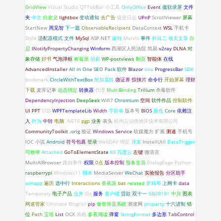
GridView
Visual Studio
QTTabBar
小工具
OnlyOffice
Event
傲软录屏
文件
夹
中文
自定义
lightbox
变动通知
去广告
提交日志
UPnP
ScrollViewer
屏幕
StartNew
周见智
下一篇
ObservableRecipient
DataContext
WSL
手机卡
Style
适配器模式
文件
MySql
ASP.NET
旋转
Marvis
事件
科目二
相关文章
自
启
INotifyPropertyChanging
Winform
西湖区人民法院
简易
v2ray
DLNA
对
象存储
好书
气泡弹框
树莓派
切面
WP-postviews
翻页
智能体
在线
AdvancedInstaller
All in One SEO Pack
软件
Blazor
ima
ProgressBar
SDK
bookmark
CircleWithTextBox
附加属性
微证券
惊悚片
命令行
开始屏幕
理财
下载
麦库记事
动态绑定
转换器
代理
MultiBinding
Trilium
杀毒软件
DependencyInjection
DeepSeek
Wifi7
Chromium
空间
软件作品
控制软件
UI
PPT
OSS
WPFTemplateLib
Width
字符串
版本号
BIOS
颜色
Core
依赖注
入
行为
中转
电脑
.NET5
pgp
业务
表头
杭州云泊收纳库技术有限公司
CommunityToolkit
.orig
验证
Windows Service
软媒魔方
扩展
测速
手机号
IOC
小说
Android
符号包裹
登录
WebDAV
绑定
开发
InstallUtil
DataTrigger
可枚举
Attached
GoToElementState
IIS
百度云
左键
微语言
MultiAIBrowser
路由事件
权限
0点
版本控制
预备党员
DialogPage
Python
raspberrypi
Windows11
脚本
MediaServer
WeChat
实验报告
分区助手
winapp
遍历
选中行
Interactions
香蕉派
bat
related
罗莉琴
上网卡
data
Temporary
电子产品
合并
Git
服务
客户端
贷款
双十一
GB28181
中兴
图表
网速管家
Ultimate Blogroll
pip
食堂外卖系统
测速网
property
十六进制
错
位
Path
宝塔
List
OCX
表格
多看阅读
弹窗
StringFormat
多边形
TabControl