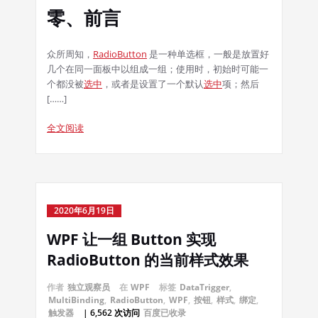
零、前言
众所周知，
RadioButton
是一种单选框，一般是放置好
几个在同一面板中以组成一组；使用时，初始时可能一
个都没被
选中
，或者是设置了一个默认
选中
项；然后
[……]
全文阅读
2020年6月19日
WPF 让一组 Button 实现
RadioButton 的当前样式效果
作者
独立观察员
在
WPF
标签
DataTrigger
,
MultiBinding
,
RadioButton
,
WPF
,
按钮
,
样式
,
绑定
,
触发器
| 6,562 次访问
百度已收录