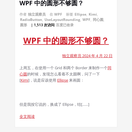
WPF 中的圆形不够圆？
作者
独立观察员
在
WPF
标签
Ellipse
,
Kimi
,
RadioButton
,
UseLayoutRounding
,
WPF
,
同心圆
,
圆形
| 1,513 次访问
百度已收录
WPF 中的圆形不够圆？
独立观察员 2024 年 4 月 22 日
上周五，在使用一个 Grid 和两个 Border 来制作一个
同
心圆
的时候，发现怎么看着不太圆啊，问了一下
[
Kimi
]，说是应该使用
Ellipse
来画圆：
但是我按它说的，换成了 Ellipse，结[……]
全文阅读