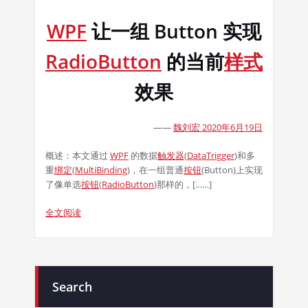
WPF
让一组 Button 实现
RadioButton
的当前
样式
效果
——
魏刘宏 2020年6月19日
概述：本文通过
WPF
的数据
触发器
(
DataTrigger
)和多
重
绑定
(
MultiBinding
)，在一组普通
按钮
(Button)上实现
了像单选
按钮
(
RadioButton
)那样的，[……]
全文阅读
Search