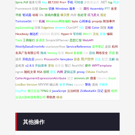
.NET
Spire.Pdf
服务引用
Key
BE7200 Pro+
手机
可转债
参数表达式
log
同步
Framework
比较
Demo
切换
Windows 服务
一加
属性
Assembly
PTT
改变
书签
笔试题
动画
SSL
游戏内覆盖
蝶贝蕾
内存
批处理
讯飞星火
固定
TortoiseGit
RTP
机械
Windows网络编程
byte
心得体会
propdp
附加事件
wp2sinablog
注销
Edgeless
devenv
ChatGPT
ISO
迁移
Color
跟随
光标
Headway
侧边栏
VS2026
数据蛙
Hyper-V
等待框
Win11
汉化
安装
编辑
Task
工商银行
多语言
SimpleSIPServer
思想汇报
WebAPI
INotifyDataErrorlnfo
stackoverflow
ServiceReference
读书笔记
桌面
杭州
名风广告有限公司
拖动
Ventoy
恢复
Word
多标签
Cef
启动
网络安全
开源
数
据库
开机自启
posts
ProcessOn
fancybox
容器
用户控件
日志
配置
注解
磁
盘检查
v2.8.0
开始菜单
变动
服务端
预订
RealVNC
硬件
WPFTemplate
ngrok
随机文章
RSA
借呗
音乐
内网
逻辑运算
proxy
CMake
FilePath
CallerArgumentExpressionAttribute
提交
winmm.dll
搜索
Ubuntu
Excel
ListBox
Version
MVVM
确认框
枚举
Files
squash
警告
漫画
子模块
OxyPlot
浙江云泊
TPM2.0
JavaScript
云泊科技
ZLMediaKit
日记
监控
杭州
云泊人防科技有限公司
帮助类
移动
其他操作