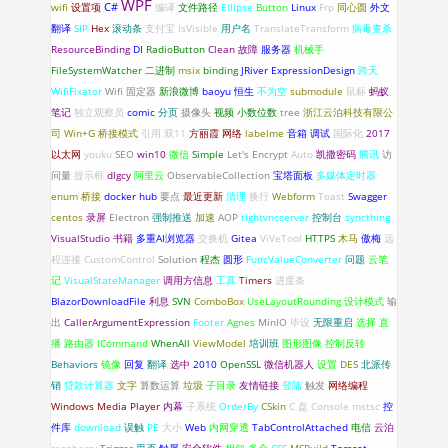
WPF
C#
wifi
设置项
编译
文件路径
Ellipse
Button
Linux
Frp
同心圆
外文
翻译
SIP
Hex
滚动条
支付宝
IsVisible
用户名
TranslateTransform
病毒查杀
ResourceBinding
DI
RadioButton
Clean
故障
服务器
机械手
FileSystemWatcher
二进制
msix
binding
JRiver
ExpressionDesign
跨天
WifiFixator
Wifi 固定器
新浪微博
baoyu
恒生
不为空
submodule
鼠标
蚂蚁
笔记
独立观察员
comic
分页
摄像头
视频
小数位数
tree
浙江云泊科技有限公
司
Win+G
桥接模式
引用
双11
方丽霞
网络
labelme
音箱
调试
国际化
2017
以太网
youku
SEO
win10
微信
Simple
Let's Encrypt
Auto
凯撒密码
腾讯
访
问量
提示框
dlgcy
阿里云
ObservableCollection
宝塔面板
多媒体定时器
enum
桥接
docker hub
要点
最近更新
清理
换行
Webform
Toast
Swagger
centos
录屏
Electron
强制推送
加速
AOP
tightvncserver
控制台
syncthing
VisualStudio
书籍
多重AI浏览器
交换机
Gitea
ViVeTool
HTTPS
木马
傲梅
远
程连接
CustomControl
Solution
程杰
圆形
FuncValueConverter
问题
云笔
记
VisualStateManager
调用方信息
工具
Timers
进度条
BlazorDownloadFile
利息
SVN
ComboBox
UseLayoutRounding
设计模式
输
出
CallerArgumentExpression
Footer
Agnes
MinIO
毕设
无限重启
选择
直
播
路由器
ICommand
WhenAll
ViewModel
培训班
图形图像
控制反转
Behaviors
镜像
回复
翻译
选中
2010
OpenSSL
微信机器人
设置
DES
北派传
销
贷款计算器
文字
算数运算
垃圾
子目录
友情链接
登陆
触发
网络编程
Windows Media Player
内幕
子系统
OrderBy
CSkin
C 盘
Console
mstsc
控
件库
download
误触
PE
大小
Web
内网穿透
TabControlAttached
电信
云泊