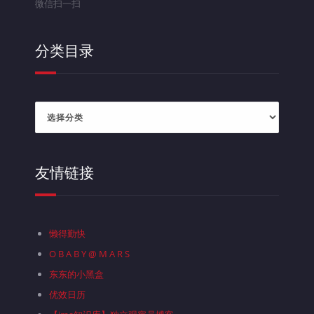
微信扫一扫
分类目录
分
类
目
录
友情链接
懒得勤快
O B A B Y @ M A R S
东东的小黑盒
优效日历