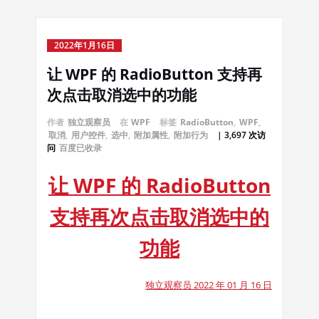
2022年1月16日
让 WPF 的 RadioButton 支持再
次点击取消选中的功能
作者
独立观察员
在
WPF
标签
RadioButton
,
WPF
,
取消
,
用户控件
,
选中
,
附加属性
,
附加行为
| 3,697 次访
问
百度已收录
让 WPF 的 RadioButton
支持再次点击取消选中的
功能
独立观察员 2022 年 01 月 16 日