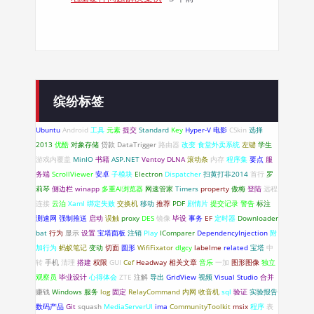
缤纷标签
Ubuntu
Android
工具
元素
提交
Standard
Key
Hyper-V
电影
CSkin
选择
2013
优酷
对象存储
贷款
DataTrigger
路由器
改变
食堂外卖系统
左键
学生
游戏内覆盖
MinIO
书籍
ASP.NET
Ventoy
DLNA
滚动条
内存
程序集
要点
服
务端
ScrollViewer
安卓
子模块
Electron
Dispatcher
扫黄打非2014
首行
罗
莉琴
侧边栏
winapp
多重AI浏览器
网速管家
Timers
property
傲梅
登陆
远程
连接
云泊
Xaml 绑定失败
交换机
移动
推荐
PDF
剧情片
提交记录
警告
标注
测速网
强制推送
启动
误触
proxy
DES
镜像
毕设
事务
EF
定时器
Downloader
bat
行为
显示
设置
宝塔面板
注销
Play
IComparer
DependencyInjection
附
加行为
蚂蚁笔记
变动
切面
圆形
WifiFixator
dlgcy
labelme
related
宝塔
中
转
手机
清理
搭建
权限
GUI
Cef
Headway
相关文章
音乐
一加
图形图像
独立
观察员
毕业设计
心得体会
ZTE
注解
导出
GridView
视频
Visual Studio
合并
赚钱
Windows 服务
log
固定
RelayCommand
内网
收音机
sql
验证
实验报告
数码产品
Git
squash
MediaServerUI
ima
CommunityToolkit
msix
程序
表