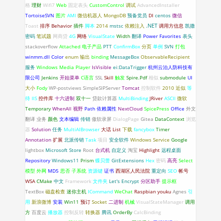
格
理财
Wifi7
Web
固定表头
CustomControl
调试
AdvancedInstaller
TortoiseSVN
图片
AMI
微信机器人
MongoDB
预备党员
DI
centos
微信
.NET
Toast
排序
Behavior
插件
脚本
2014
mstsc
依赖注入
调用方信息
凯撒
密码
笔试题
网商贷
4G
网络
VisualState
Width
翻译
Power Favorites
表头
stackoverflow
Attached
电子产品
PTT
ConfirmBox
分页
单例
SVN
打包
winmm.dll
Color
enum
输出
binding
MessageBox
ObservableRecipient
服务
Windows Media Player
IsVisible
ei:DataTrigger
杭州云泊人防科技有
限公司
Jenkins
开始菜单
C语言
SSL
Skill
触发
Spire.Pdf
相似
submodule
UI
大小
Fody
WP-postviews
SimpleSIPServer
Tomcat
控制软件
2010
近似
等
待
IIS
控件库
十六进制
双十一
贷款计算器
MultiBinding
JRiver
ASCII
微软
Temporary
WhenAll
视野
Path
依赖属性
NextCloud
SpicePress
Office
外文
翻译
业务
颜色
文本编辑
传销
傲软录屏
DialogPage
Gitea
DataContext
浏览
器
Solution
任务
MultiAIBrowser
大话
List
下载
fancybox
Timer
Annotation
扩展
北派传销
Task
项目
安全软件
Windows Service
Google
lightbox
Microsoft Store
Root
台式机
自定义
淘宝
Highlight
远程桌面
Repository
Windows11
Prism
蝶贝蕾
GitExtensions
Hex
密码
高亮
Select
模型
外网
MD5
思否
子系统
资源键
证书
西湖区人民法院
重定向
SEO
帐号
WSA
CMake
中文
Framework
文件夹
Let's Encrypt
分区助手
提示框
TextBox
磁盘检查
迷你主机
ICommand
WeChat
Raspbian
youku
Agnes
引
用
新浪微博
安装
Win11
预订
Socket
二进制
机械
VisualStateManager
调用
方
百度云
播放器
控制反转
转换器
腾讯
OrderBy
CalcBinding