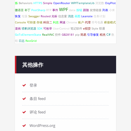
炼
Behaviors
HTTPS
Simple
OpenRouter
WPFTemplateLib
浏览数
OxyPlot
WPF
微语言
补丁
PostSharp
RTP
事件
data
按钮
跟随
友情链接
列表
小米
恢复
垃圾
Swagger
Routed
光标
信息窗
消息
画图
Leanote
任务计划
Console
可转债
存储
科目二
利息
网速
Chrome
账户
代理
符号包裹
桥接模式
漫画
猎豹浏览器
SDK
可枚举
UserControl
笔记软件
e招贷
Style
联通
C#
GoToElementState
RealVNC
控件
GB28181
pip
简易
引导修复
程杰
数
组
日志
ReoGrid
其他操作
登录
条目 feed
评论 feed
WordPress.org