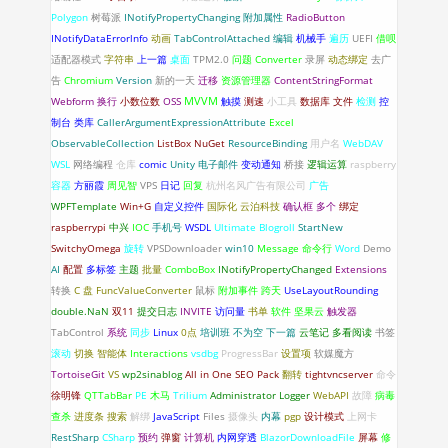
Polygon
树莓派
INotifyPropertyChanging
附加属性
RadioButton
INotifyDataErrorlnfo
动画
TabControlAttached
编辑
机械手
遍历
UEFI
借呗
适配器模式
字符串
上一篇
桌面
TPM2.0
问题
Converter
录屏
动态绑定
去广
告
Chromium
Version
新的一天
迁移
资源管理器
ContentStringFormat
Webform
换行
小数位数
OSS
MVVM
触摸
测速
小工具
数据库
文件
检测
控
制台
类库
CallerArgumentExpressionAttribute
Excel
ObservableCollection
ListBox
NuGet
ResourceBinding
用户名
WebDAV
WSL
网络编程
仓库
comic
Unity
电子邮件
变动通知
桥接
逻辑运算
raspberry
容器
方丽霞
周见智
VPS
日记
回复
杭州名风广告有限公司
广告
WPFTemplate
Win+G
自定义控件
国际化
云泊科技
确认框
多个
绑定
raspberrypi
中兴
IOC
手机号
WSDL
Ultimate Blogroll
StartNew
SwitchyOmega
旋转
VPSDownloader
win10
Message
命令行
Word
Demo
AI
配置
多标签
主题
批量
ComboBox
INotifyPropertyChanged
Extensions
转换
C 盘
FuncValueConverter
鼠标
附加事件
跨天
UseLayoutRounding
double.NaN
双11
提交日志
INVITE
访问量
书单
软件
坚果云
触发器
TabControl
系统
同步
Linux
0点
培训班
不为空
下一篇
云笔记
多看阅读
书签
滚动
切换
智能体
Interactions
vsdbg
ProgressBar
设置项
软媒魔方
TortoiseGit
VS
wp2sinablog
All in One SEO Pack
翻转
tightvncserver
命令
徐明锋
QTTabBar
PE
木马
Trilium
Administrator
Logger
WebAPI
故障
病毒
查杀
进度条
搜索
解绑
JavaScript
Files
摄像头
内幕
pgp
设计模式
上网卡
RestSharp
CSharp
预约
弹窗
计算机
内网穿透
BlazorDownloadFile
屏幕
修