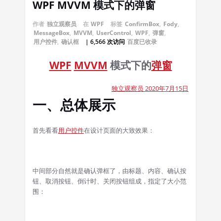
WPF MVVM 模式下的弹窗
作者
独立观察员
在
WPF
标签
ConfirmBox
,
Fody
,
MessageBox
,
MVVM
,
UserControl
,
WPF
,
弹窗
,
用户控件
,
确认框
| 6,566 次访问
百度已收录
WPF
MVVM
模式下的
弹窗
独立观察员 2020年7月15日
一、总体展示
首先看看
用户控件
在设计页面的大致效果：
中间部分自然就是确认弹框了，由标题、内容、确认按
钮、取消按钮、倒计时、关闭按钮组成，指定了大小范
围：