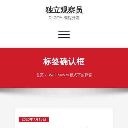
Skip
独立观察员
to
content
DLGCY• 编程开发
切
换
导
航
标签确认框
首页
WPF MVVM 模式下的弹窗
2020年7月15日