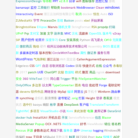
ExpressionDesign
等待框
PPT
v2.8.0
目录
wifi
图标缓存
思想汇报
游戏
windows
bananapi
监控
工商银行
帮助类
bookmark
WebBrowser
Clean
Interactivity
Event
浙江云泊科技有限公司
取消
docker
恒生
Auto
ISO
ZLMediaKit
字节
ProcessOn
音箱
Button
posts
xbel
开始屏幕
BringIntoView
Ellipse
Marvis
随机文章
StringFormat
RSA
propdp
灯箱
UPnP
Frp
支付宝
加速
文字
副本集
MVC
汉化
流媒体
OpenSSL
版本号
v2ray
SIP
用户控件
犯罪片
深度学习
Core
安装系统
Python
讯飞星火
C#10
无限重
启
微软商店
拖动
硬件
杭州云泊收纳库技术有限公司
Assembly
BIOS
最近更
新
多媒体定时器
版本控制
CircleWithTextBox
属性
微证券
服务引用
WordPress
气泡弹框
浙江云泊
Wifi 固定器
CallerArgumentExpression
Edgeless
CSS
GPT
自启
谷歌浏览器
Codex
病毒
快捷方式
在线
公众号
杀毒软
件
2017
patch
UI库
ChatGPT
比较
数据蛙
样式
翻页
商品
ngrok
download
安全
360
ViVeTool
空间
同心圆
Trigger
平台
FileSystemWatcher
OnlyOffice
多边形
以太网
TypeConverter
图表
电信
批处理
Forge
毫秒定时
器
devenv
软件作品
网络安全
MySql
编译
阿里云
JS
手机卡
Winform
路由事
件
syncthing
虚拟机
新浪博客
读书笔记
.orig
打新
Height
登录
香蕉派
视觉
状态
选中行
baoyu
幽默
枚举
直播
DeepSeek
客户端
TranslateTransform
TightVNC
多语言
VisualStudio
小说
Kimi
来此加密
电脑
麦库记事
DataGrid
docker hub
InstallUtil
开机自启
开发
ServiceReference
信息
Blazor
MediaServer
Popup
OCX
.NET5
WebService
好书
ViewModel
错位
签名档
floccus
开源
参数表达式
离线下载
服务器
选中
Unwrap
logging
Windows网
络编程
tree
子目录
MSBuild
算数运算
触屏
BE7200 Pro+
byte
惊悚片
AOP