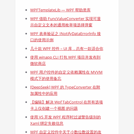
WPFTemplateLib — WPF 帮助类库
WPF 借助 FuncValueConverter 实现可显
示自定义文本的通用枚举项选择弹窗
WPF 表单验证之 INotifyDataErrorlnfo 接
口的使用示例
几十款 WPF 控件 – UI 库，总有一款适合你
使用 winapp CLI 打包 WPF 项目并发布到
微软商店
WPF 用户控件的自定义依赖属性在 MVVM
模式下的使用备忘
[DeepSeek] WPF 的 TypeConverter 在附
加属性中的应用
【编辑】解决 Wpf TabControl 在所有选项
卡上仅创建一个视图 的问题
使用 VS 开发 WPF 程序时过滤警告级别的
Xaml 绑定失败信息
WPF 自定义控件中关于小数位数设置的改