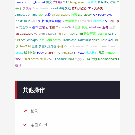
ContentStringFormat
提交
方丽霞
SSL
StringFormat
设置项
多媒体定时器
命
令行
惊悚片
Downloader
Xaml 绑定失败
猎豹浏览器
SDK
文件夹
Annotation
ima
GUI
比较
Visual Studio
垃圾
StartNew
WP-postviews
NextCloud
故障
证书
流媒体
剧情片
无限重启
Converter
Android
SIP
路由事
件
安全软件
推荐
云笔记
书签
TortoiseSVN
思否
数组
Windows 服务
注解
VisualStudio
Version
VS2026
Winform
Spire.Pdf
开始屏幕
logging
v2.8.0
Cef
AMI
winapp
字节
TabControl
TranslateTransform
SpicePress
学生
调
试
ReoGrid
主题
多重AI浏览器
手机
CallerArgumentExpressionAttribute
proxy
版本控制
Fody
ChatGPT
AI
TextBox
TPM2.0
视觉状态
配置
Popup
WSA
UserControl
设置
ASCII
Leanote
清理
dlgcy
2014
视频
MediaServerUI
编辑
其他操作
登录
条目 feed