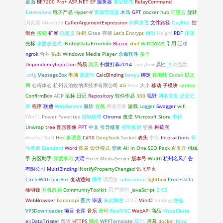
桌面
BE7200 Pro+
ASP.NET
EF
服务器
笔记软件
RelayCommand
Extensions
电子产品
Hyper-V
资源管理器
木马
GPT
docker hub
阿里云
旋转
浏览器
Attached
CallerArgumentExpression
内网穿透
文件路径
OxyPlot
控
制台
按钮
扩展
自定义
注销
Gitea
存储
Let's Encrypt
相似
Height
PDF
开源
windows
光标
参数表达式
INotifyDataErrorlnfo
Blazor
xbel
引用
迁移
ngrok
合并
输出
Windows Media Player
杀毒软件
多个
DependencyInjection
简易
跨天
扫黄打非2014
fancybox
属性
JS
浏览数
.orig
MessageBox
电脑
重定向
CalcBinding
baoyu
绑定
数据蛙
Codex
以太
网
心得体会
杭州云泊收纳库技术有限公司
4G
Files
大小
移动
子模块
centos
ConfirmBox
AOP
鼠标
日记
Repository
软件作品
360
视野
网络安全
提交记
录
程序
联通
WebService
微软
在线
网速管家
游戏
Logger
Swagger
wifi
Win11
Power Favorites
控制软件
Chrome
改变
Microsoft Store
中转
Unwrap
tree
图形图像
PPT
中文
引导修复
控制反转
切换
树莓派
double.NaN
Hex
多语言
C#10
DeepSeek
Socket
表头
中兴
Interactions
符
号包裹
Standard
Word
图表
设计模式
登录
All in One SEO Pack
百度云
机械
手
分区助手
深度学习
大话
Excel
MediaServer
版本号
Width
杭州名风广告
有限公司
MultiBinding
INotifyPropertyChanged
讯飞星火
CircleWithTextBox
变动通知
插件
调用方
submodule
lightbox
ProcessOn
徐明锋
开机自启
CommunityToolkit
用户控件
JavaScript
BIOS
WebBrowser
bananapi
图片
毕设
来此加密
2017
MinIO
binding
微信
VPSDownloader
项目
仓库
音乐
密码
RealVNC
WebAPI
商品
VisualState
ei:DataTrigger
跟随
HTTPS
同步
WPFTemplate
双11
屏幕
docker
Kimi