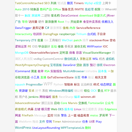
TabControlAttached
SEO
列表
笔试题
翻页
Timers
MySql
e招贷
上网卡
Auto
2010
转换器
数码产品
Office
预备党员
INVITE
批处理
权限
DI
WhenAll
双十一
触发
测速网
二进制
签名档
DataContext
download
快捷方式
JRiver
广告
等待
访问量
硬件
新浪微博
Root
Frp
开始菜单
食堂外卖系统
依赖注入
C#
DataTrigger
麦库记事
新浪博客
傲梅
内存
ServiceReference
Interactivity
培训班
DialogPage
raspberrypi
Trilium
台式机
子目录
Temporary
ZTE
批量
Git
工商银行
WeChat
patch
排序
stackoverflow
变动
逻辑运算
PE
OSS
毕业设计
近似
修炼
香蕉派
迷你主机
WifiFixator
IOC
MongoDB
ObservableRecipient
定时器
病毒
容器
VisualStateManager
西
湖区人民法院
vsdbg
CustomControl
微信机器人
算数运算
WSL
程杰
虚拟机
INotifyPropertyChanging
宝塔面板
DataGrid
贷款
圆形
预订
借呗
Electron
ICommand
测速
枚举
RSA
实验报告
MultiAIBrowser
IsVisible
副本集
一加
谷歌浏览器
小工具
直播
GoToElementState
分页
书单
验证
相关文章
WPF
squash
ProgressBar
Python
智能体
标注
云泊科技
样式
动态绑定
颜
色
资源键
安卓
好书
系统
Windows网络编程
确认框
错位
OCX
要点
RTP
提示
框
用户名
Jenkins
网络编程
服务
RestSharp
编译
winmm.dll
AdvancedInstaller
浙江云泊
启动
Core
Marvis
交换机
TortoiseGit
公众号
桥接模式
内幕
左键
蝶贝蕾
Web
DES
服务端
Linux
独立观察员
误触
Edgeless
网速
FilePath
Message
监控
转换
警告
上一篇
磁盘检查
mstsc
罗莉琴
下一
篇
Webform
拖动
文件
空间
Timer
Administrator
任务
UI库
Play
WordPress
UseLayoutRounding
WPFTemplateLib
翻转