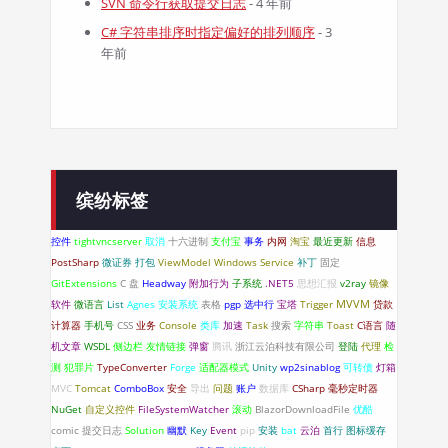
SVN 命令行获取提交日志
- 4 年前
C# 字符串排序时指定偏好的排列顺序
- 3
年前
缤纷标签
控件
tightvncserver
取消
十六进制
支付宝
事务
内网
淘宝
最近更新
信息
PostSharp
微证券
打包
ViewModel
Windows Service
补丁
固定
GitExtensions
C 盘
Headway
附加行为
子系统
.NET5
思想汇报
v2ray
镜像
软件
微语言
List
Agnes
安装系统
表格
pgp
选中行
宝塔
Trigger
MVVM
贷款
计算器
手机号
CSS
业务
Console
类库
加速
Task
搜索
字符串
Toast
C语言
随
机文章
WSDL
侧边栏
友情链接
弹窗
腾讯
浙江云泊科技有限公司
登陆
代理
检
测
犯罪片
TypeConverter
Forge
适配器模式
Unity
wp2sinablog
可转债
灯箱
MVC
Tomcat
ComboBox
安全
导出
问题
账户
数据库
CSharp
毫秒定时器
NuGet
自定义控件
FileSystemWatcher
滚动
BlazorDownloadFile
优酷
comic
提交日志
Solution
幽默
Key
Event
pip
安装
bat
云泊
首行
图标缓存