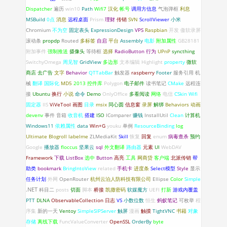
Dispatcher
遍历
win10
Path
Wifi7
汉化
帐号
调用方信息
气泡弹框
利息
MSBuild
0点
消息
远程桌面
Prism
理财
传销
SVN
ScrollViewer
小米
Chromium
不为空
固定表头
ExpressionDesign
VPS
Raspbian
开发
傲软录屏
滚动条
propdp
Routed
多标签
自启
平台
Assembly
电影
附加属性
GB28181
附加事件
强制推送
摄像头
等待框
选择
RadioButton
行为
UPnP
syncthing
SwitchyOmega
周见智
GridView
多边形
文本编辑
Highlight
property
微软
商店
去广告
文字
Behavior
QTTabBar
触发器
raspberry
Footer
服务引用
机
械
翻译
国际化
MD5
2013
控件库
Polygon
电子邮件
读书笔记
CMake
远程连
接
Ubuntu
换行
小说
命令
Demo
OnlyOffice
多看阅读
网络
电信
CSkin
Wifi
固定器
IIS
ViVeTool
画图
目录
msix
同心圆
信息窗
录屏
解绑
Behaviors
动画
devenv
事件
音箱
收音机
搭建
ISO
IComparer
赚钱
InstallUtil
Clean
计算机
Windows11
依赖属性
data
Win+G
youku
单例
ResourceBinding
log
Ultimate Blogroll
labelme
ZLMediaKit
Skill
恢复
回复
enum
病毒查杀
预约
Google
播放器
floccus
坚果云
sql
外文翻译
路由器
元素
UI
WebDAV
Framework
下载
ListBox
选中
Button
高亮
工具
网商贷
客户端
北派传销
帮
助类
bookmark
BringIntoView
related
手机卡
进度条
Select模型
Style
显示
任务计划
外网
OpenRouter
杭州云泊人防科技有限公司
Ellipse
Color
Simple
.NET
科目二
posts
切面
脚本
桥接
凯撒密码
软媒魔方
UEFI
打新
游戏内覆盖
PTT
DLNA
ObservableCollection
日志
VS
小数位数
恒生
蚂蚁笔记
可枚举
程
序集
新的一天
Ventoy
SimpleSIPServer
触屏
漫画
触摸
TightVNC
书籍
对象
存储
离线下载
FuncValueConverter
OpenSSL
OrderBy
byte