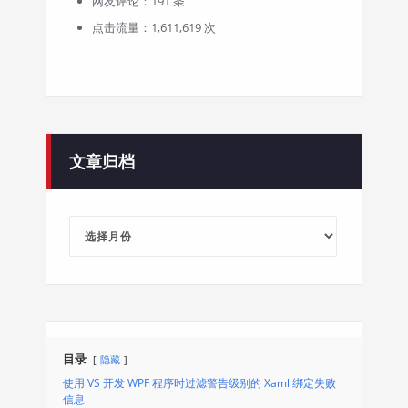
网友评论：191 条
点击流量：1,611,619 次
文章归档
文
章
归
档
目录
隐藏
使用 VS 开发 WPF 程序时过滤警告级别的 Xaml 绑定失败
信息