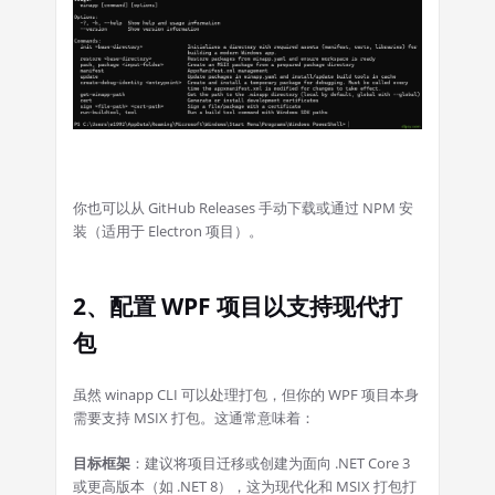
你也可以从 GitHub Releases 手动下载或通过 NPM 安
装（适用于 Electron 项目）。
2、配置 WPF 项目以支持现代打
包
虽然 winapp CLI 可以处理打包，但你的 WPF 项目本身
需要支持 MSIX 打包。这通常意味着：
目标框架
：建议将项目迁移或创建为面向 .NET Core 3
或更高版本（如 .NET 8），这为现代化和 MSIX 打包打