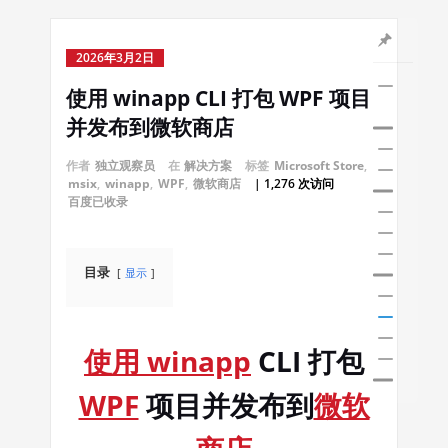
2026年3月2日
使用 winapp CLI 打包 WPF 项目
并发布到微软商店
作者
独立观察员
在
解决方案
标签
Microsoft Store
,
msix
,
winapp
,
WPF
,
微软商店
| 1,276 次访问
百度已收录
目录
显示
使用
winapp
CLI 打包
WPF
项目并发布到
微软