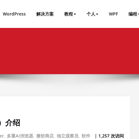
WordPress
解决方案
教程
个人
WPF
编程
er）介绍
er
,
多重AI浏览器
,
微软商店
,
独立观察员
,
软件
| 1,257 次访问