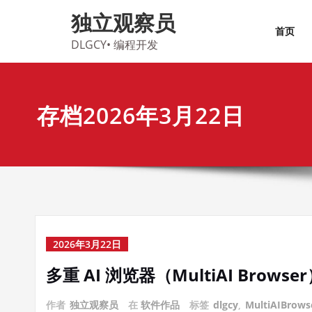
Skip
独立观察员
to
首页
content
DLGCY• 编程开发
存档2026年3月22日
2026年3月22日
多重 AI 浏览器（MultiAI Brows
作者
独立观察员
在
软件作品
标签
dlgcy
,
MultiAIBrows