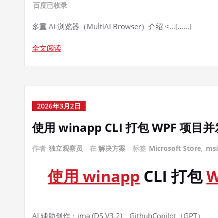
百度已收录
多重 AI 浏览器（MultiAI Browser）介绍 <...[......]
全文阅读
2026年3月2日
使用 winapp CLI 打包 WPF 
作者
独立观察员
在
解决方案
标签
Microsoft Store
,
msi
使用
winapp
CLI 打包
W
AI 辅助创作：ima (DS V3.2)、GithubCopilot（GPT）