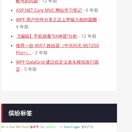
帐号的问题
- 12 年前
ASP.NET Core MVC 网站学习笔记
- 6 年前
WPF 用户控件分享之边上带输入框的圆圈
-
4 年前
【编辑】手机病毒“XX神器”分析
- 12 年前
推荐一款 Wifi7 路由器（中兴问天 BE7200
Pro+）
- 2 年前
WPF DataGrid 通过自定义表头模拟首行固
定
- 5 年前
缤纷标签
All in One SEO Pack
版本号
SSL
Jenkins
一加
DataTrigger
数码产品