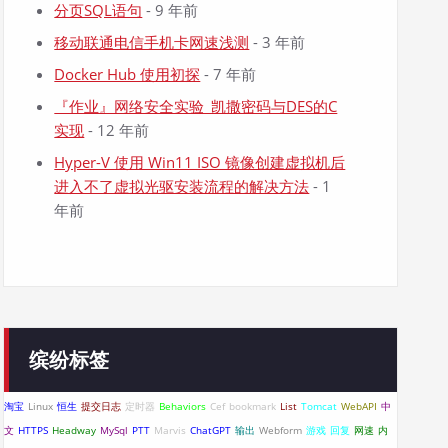
分页SQL语句
- 9 年前
移动联通电信手机卡网速浅测
- 3 年前
Docker Hub 使用初探
- 7 年前
『作业』网络安全实验_凯撒密码与DES的C
实现
- 12 年前
Hyper-V 使用 Win11 ISO 镜像创建虚拟机后
进入不了虚拟光驱安装流程的解决方法
- 1
年前
缤纷标签
淘宝
Linux
恒生
提交日志
定时器
Behaviors
Cef
bookmark
List
Tomcat
WebAPI
中
文
HTTPS
Headway
MySql
PTT
Marvis
ChatGPT
输出
Webform
游戏
回复
网速
内