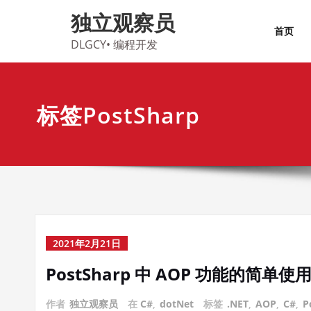
Skip
独立观察员
to
首页
content
DLGCY• 编程开发
标签PostSharp
2021年2月21日
PostSharp 中 AOP 功能的简单使
作者
独立观察员
在
C#
,
dotNet
标签
.NET
,
AOP
,
C#
,
P