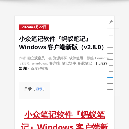
2024年1月22日
小众笔记软件『蚂蚁笔记』
Windows 客户端新版（v2.8.0）
作者
独立观察员
在
资源共享
,
软件使用
标签
Leanote
,
v2.8.0
,
windows
,
客户端
,
笔记软件
,
蚂蚁笔记
| 5,829
次访问
百度已收录
目录
显示
小众笔记软件『蚂蚁笔
记』Windows 客户端新