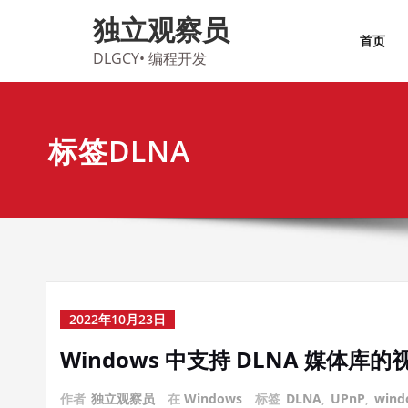
Skip
独立观察员
to
首页
content
DLGCY• 编程开发
标签DLNA
2022年10月23日
Windows 中支持 DLNA 媒体库
作者
独立观察员
在
Windows
标签
DLNA
,
UPnP
,
wind