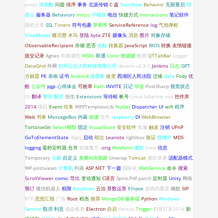
posts
浏览数
问题
排序
事务
北派传销
C 盘
StartNew
Behavior
无限重启
阿
里云
服务器
Behaviors
mstsc
子模块
电信
快捷方式
Interactions
笔记软件
随机文章
SSL
Timers
符号包裹
罗莉琴
ServiceReference
log
气泡弹框
ViewModel
蝶贝蕾
木马
登陆
byte
ZTE
摄像头
消息
图片
对象存储
ObservableRecipient
存储
思否
光标
转换器
JavaScript
BIOS
转换
友情链接
提交记录
Agnes
依赖属性
WSDL
联通
Color
资源键
检测
QTTabBar
Logger
DataGrid
外网
杭州云泊人防科技有限公司
devenv
v2.8.0
Jenkins
日志
GPT
方丽霞
PE
表格
证书
Android
进度条
改变
西湖区人民法院
迁移
data
Fody
优
酷
公众号
pgp
心得体会
可枚举
Path
INVITE
日记
毕设
PostSharp
视觉状态
IIS
翻译
警告
翻页
恒生
Extensions
等待框
帐号
Linux
labelme
ima
控件库
2014
项目
Event
任务
WPFTemplateLib
NuGet
Dispatcher
UI
wifi
程序
Web
书单
MessageBox
内幕
加速
文件
raspberry
DI
WebBrowser
TortoiseGit
Select模型
固定
VisualState
安全软件
批量
触发
注销
UPnP
GoToElementState
dlgcy
启动
错位
Leanote
lightbox
验证
惊悚片
MD5
logging
毫秒定时器
合并
软媒魔方
.orig
Webform
微软
Core
信息
Temporary
元素
自定义
多重AI浏览器
Unwrap
Tomcat
傲软录屏
适配器模式
WP-postviews
计算机
列表
ASP.NET
下一篇
国际化
WebService
命令
搜索
ScrollViewer
comic
导出
变动通知
C语言
Spire.Pdf
patch
定时器
Unity
网络
预订
微信机器人
权限
Raspbian
云泊
算数运算
Ellipse
游戏内覆盖
幽默
SIP
RTP
思想汇报
广告
Root
程杰
推荐
MongoDB
服务端
Python
Windows
Service
取消
利息
磁盘检查
Electron
自启
Ventoy
Trigger
扫黄打非2014
新