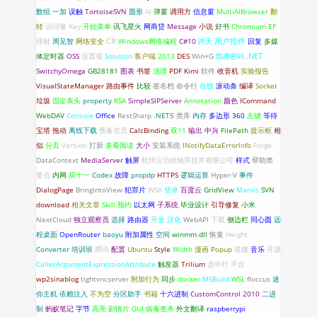
数组
一加
误触
TortoiseSVN
圆形
AI
弹窗
调用方
信息窗
MultiAIBrowser
翻
转
访问量
Key
开始菜单
讯飞星火
网商贷
Message
小说
好书
Chromium
EF
C#
理财
周见智
网络安全
Windows网络编程
C#10
跨天
用户控件
回复
多媒
.NET
体定时器
OSS
设置项
Solution
客户端
2013
DES
Win+G
凯撒密码
SwitchyOmega
GB28181
图表
书签
清理
PDF
Kimi
软件
收音机
实验报告
VisualStateManager
路由事件
比较
签名档
命令行
在线
滚动条
编译
Socket
垃圾
固定表头
property
RSA
SimpleSIPServer
Annotation
颜色
ICommand
WebDAV
Console
Office
RestSharp
.NET5
类库
内存
多边形
360
左键
等待
宝塔
拖动
离线下载
预备党员
CalcBinding
双11
输出
中兴
FilePath
提示框
相
似
分页
Version
打新
多看阅读
大小
安装系统
INotifyDataErrorlnfo
Forge
DataContext
MediaServer
触屏
杭州云泊收纳库技术有限公司
样式
帮助类
要点
内网
双十一
Codex
故障
propdp
HTTPS
逻辑运算
Hyper-V
事件
DialogPage
BringIntoView
犯罪片
WSA
登录
百度云
GridView
Marvis
SVN
download
相关文章
Skill
预约
以太网
子系统
毕业设计
引导修复
小米
NextCloud
独立观察员
选择
路由器
开发
汉化
WebAPI
下载
侧边栏
同心圆
远
程桌面
OpenRouter
baoyu
附加属性
空间
winmm.dll
恢复
Height
Converter
培训班
腾讯
配置
Ubuntu
Style
Width
漫画
Popup
搭建
音乐
开源
CallerArgumentExpressionAttribute
触发器
Trilium
选中行
平台
wp2sinablog
tightvncserver
附加行为
同步
docker
MSBuild
WSL
floccus
迷
你主机
依赖注入
不为空
分区助手
书籍
十六进制
CustomControl
2010
二进
制
蚂蚁笔记
字节
高亮
剧情片
GUI
病毒查杀
外文翻译
raspberrypi