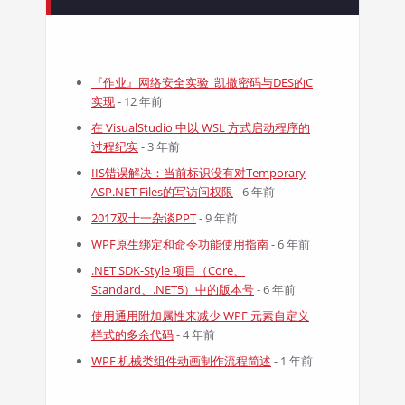
『作业』网络安全实验_凯撒密码与DES的C
实现
- 12 年前
在 VisualStudio 中以 WSL 方式启动程序的
过程纪实
- 3 年前
IIS错误解决：当前标识没有对Temporary
ASP.NET Files的写访问权限
- 6 年前
2017双十一杂谈PPT
- 9 年前
WPF原生绑定和命令功能使用指南
- 6 年前
.NET SDK-Style 项目（Core、
Standard、.NET5）中的版本号
- 6 年前
使用通用附加属性来减少 WPF 元素自定义
样式的多余代码
- 4 年前
WPF 机械类组件动画制作流程简述
- 1 年前