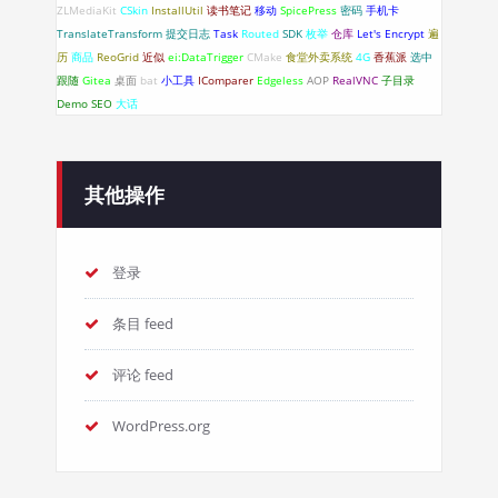
ZLMediaKit
CSkin
InstallUtil
读书笔记
移动
SpicePress
密码
手机卡
TranslateTransform
提交日志
Task
Routed
SDK
枚举
仓库
Let's Encrypt
遍
历
商品
ReoGrid
近似
ei:DataTrigger
CMake
食堂外卖系统
4G
香蕉派
选中
跟随
Gitea
桌面
bat
小工具
IComparer
Edgeless
AOP
RealVNC
子目录
Demo
SEO
大话
其他操作
登录
条目 feed
评论 feed
WordPress.org