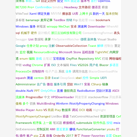
浪博客
科目二
Git
自定义控件
提交
Wifi 固定器
版本号
首行
OpenSSL
BE7200 Pro+
ConfirmBox
binding
Headway
文件路径
微语言
桥接
ViVeTool
Xaml 绑定失败
MVVM
播放器
UI库
上网卡
JS
新的一天
版本控制
多标签
bananapi
麦库记事
TextBox
传销
Frp
批处理
tree
bookmark
Windows 服务
树莓派
winapp
WeChat
安卓
测速网
Downloader
WhenAll
sql
机械手
硬件
设计模式
浙江云泊科技有限公司
ContentStringFormat
表头
Swagger
List
数据蛙
录屏
FileSystemWatcher
借呗
副本集
Visual Studio
Google
任务计划
proxy
注解
ObservableCollection
Toast
解绑
控制台
重定
向
监控
视频
ResourceBinding
Microsoft Store
远程连接
TightVNC
内网穿
透
enum
编辑
游戏
云笔记
宝塔面板
OxyPlot
Repository
MVC
灯箱
网络编程
中转
vsdbg
Chrome
扩展
ISO
文本编辑
Files
VS2026
用户名
Blazor
多语言
ProcessOn
控制软件
电子产品
系统
业务
调用方信息
BlazorDownloadFile
squash
测速
centos
目录
Excel
DeepSeek
xbel
控件
Simple
UEFI
Administrator
去广告
微信
服务引用
贷款
Win11
安装
CSharp
镜像
double.NaN
PPT
OnlyOffice
直播
微软商店
RadioButton
贷款计算器
ASCII
流媒体
ProgressBar
中文
VPSDownloader
网速管家
stackoverflow
开始屏幕
傲梅
多个
切换
MultiBinding
Winform
INotifyPropertyChanging
Windows
Media Player
Auto
VS
简易
Play
数据库
调试
OCX
动画
Highlight
INotifyPropertyChanged
ListBox
容器
TabControlAttached
资源管理器
Cef
Framework
程序集
上一篇
笔试题
桥接模式
submodule
软件作品
按钮
msix
GitExtensions
控制反转
AMI
最近更新
赚钱
FuncValueConverter
youku
打
包
插件
账户
pip
工具
病毒
OrderBy
2017
补丁
Power Favorites
设置
Clean