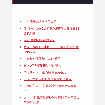
PDF目录编辑器使用介绍
使用 winapp CLI 打包 WPF 项目并发布到
微软商店
WPF 中的圆形不够圆？
我向 ChatGPT 讨教了一下 WPF 中的行为
Behavior
『食堂外卖系统』功能展示
真・WPF 按钮拖动和调整大小
OxyPlot.Wpf 图表控件使用备忘
Prism 中如何判断界面当前是否显示
【编辑】WPF 转换器中如何使用依赖属
性？
WPF 中某元素执行旋转动画时另一元素如
何进行跟随