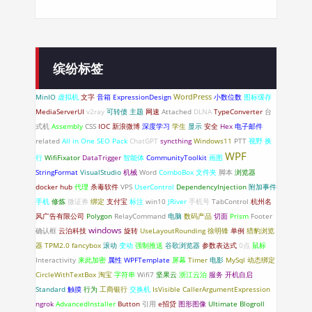
缤纷标签
WordPress
MinIO
虚拟机
文字
音箱
ExpressionDesign
小数位数
图标缓存
MediaServerUI
v2ray
可转债
主题
网速
Attached
DLNA
TypeConverter
台
式机
Assembly
CSS
IOC
新浪微博
深度学习
学生
显示
安全
Hex
电子邮件
related
All in One SEO Pack
ChatGPT
syncthing
Windows11
PTT
视野
换
WPF
行
WifiFixator
DataTrigger
智能体
CommunityToolkit
画图
StringFormat
VisualStudio
机械
Word
ComboBox
文件夹
脚本
浏览器
docker hub
代理
杀毒软件
VPS
UserControl
DependencyInjection
附加事件
手机
修炼
微证券
绑定
支付宝
标注
win10
JRiver
手机号
TabControl
杭州名
风广告有限公司
Polygon
RelayCommand
电脑
数码产品
切面
Prism
Footer
windows
确认框
云泊科技
旋转
UseLayoutRounding
徐明锋
单例
猎豹浏览
器
TPM2.0
fancybox
滚动
变动
强制推送
谷歌浏览器
参数表达式
0点
鼠标
Interactivity
来此加密
属性
WPFTemplate
屏幕
Timer
电影
MySql
动态绑定
CircleWithTextBox
淘宝
字符串
Wifi7
坚果云
浙江云泊
服务
开机自启
Standard
触摸
行为
工商银行
交换机
IsVisible
CallerArgumentExpression
ngrok
AdvancedInstaller
Button
引用
e招贷
图形图像
Ultimate Blogroll