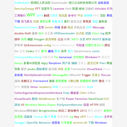
ZLMediaKit
西湖区人民法院
Downloader
浙江云泊科技有限公司
远程桌面
SwitchyOmega
PTT
深度学习
Leanote
Path
联通
移动
交换机
IsVisible
行为
WPF
工商银行
2010
触摸
C语言
笔试题
命令行
平台
徐明锋
MVC
贷款
离线
下载
讯飞星火
垃圾
麦库记事
预备党员
换行
提交日志
香蕉派
表格
服务器
Repository
Event
宝塔
Socket
存储
音箱
电信
开机自启
控件
Message
double.NaN
傲梅
Skill
小工具
VPSDownloader
台式机
切面
Clean
log
程序
插件
高亮
幽默
Polygon
新浪博客
云泊
外网
.NET5
分页
RTP
INVITE
服务端
罗莉琴
GitExtensions
vsdbg
ServiceReference
可转债
扫黄打非2014
调试
Git
安装
Codex
脚本
帐号
赚钱
事务
排序
首行
DataContext
comic
UseLayoutRounding
对象存储
Frp
bananapi
文件路径
Windows11
微语言
baoyu
多重AI浏览器
dlgcy
Raspbian
用户名
编辑
坚果云
提交记录
Files
网速
管家
硬件
youku
图标缓存
提示框
内存
录屏
TortoiseGit
VisualState
Prism
多标签
INotifyDataErrorlnfo
MessageBox
WhenAll
Trigger
百度云
floccus
漫画
依赖注入
Framework
修炼
图形图像
小数位数
凯撒密码
软件
微信
杀毒
软件
浏览器
Gitea
raspberry
毕设
TranslateTransform
Style
CallerArgumentExpressionAttribute
Fody
播放器
CSkin
Office
VisualStudio
数组
WebBrowser
客户端
Power Favorites
NextCloud
OCX
滚动
VS
Windows Media Player
FileSystemWatcher
容器
HTTPS
借呗
Windows网络编程
BringIntoView
科目二
附加事件
2013
腾讯
剧情片
食堂外
卖系统
流媒体
Tomcat
账户
批量
安装系统
sql
Key
UEFI
Excel
Blazor
文件夹
Swagger
OpenSSL
Behavior
进度条
引导修复
winmm.dll
下载
Windows