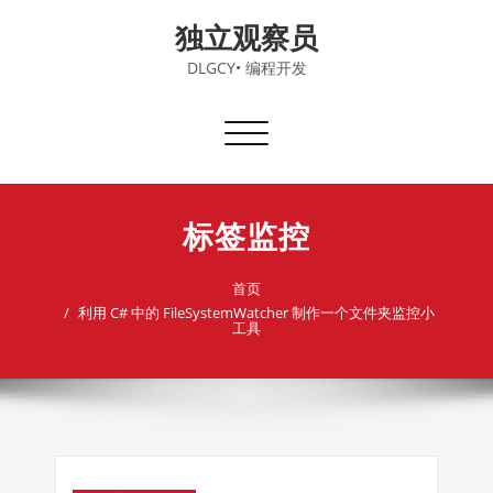
Skip
独立观察员
to
content
DLGCY• 编程开发
切
换
导
航
标签监控
首页
利用 C# 中的 FileSystemWatcher 制作一个文件夹监控小
工具