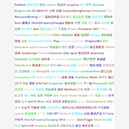
FilePath
逻辑运算
等待
lightbox
数据库
property
IOC
字节
Ultimate
Blogroll
ima
IIS
GB28181
UI库
注销
ContentStringFormat
Chromium
同步
ResourceBinding
密码
毫秒定时器
固定表头
最近更新
迁移
安全软件
帮助类
Root
摄像头
INotifyPropertyChanged
国际化
代理
传销
显示
翻译
信息窗
签
名档
SSL
枚举
xbel
圆形
pip
导出
子系统
Simple
IComparer
SEO
阿里云
ScrollViewer
Task
算数运算
控制台
WebDAV
搜索
培训班
winapp
来此加密
测速
业务
AdvancedInstaller
Play
ExpressionDesign
ProgressBar
选中
DeepSeek
tightvncserver
毕业设计
预约
设置
Unity
启动
独立观察员
CMake
桌面
raspberrypi
Trilium
Converter
误触
ngrok
笔记软件
download
InstallUtil
文本编辑
控件库
ViewModel
Annotation
用户控件
资源键
OpenRouter
路由器
DLNA
思否
Cef
enum
优酷
控制软件
拖动
电影
资源管理
器
云泊科技
0点
MongoDB
ObservableCollection
stackoverflow
浙江云泊
Temporary
PDF
批处理
打包
Demo
病毒
回复
PostSharp
Width
网商贷
预订
2017
画图
系统
ViVeTool
Dispatcher
版本控制
跟随
下一篇
ProcessOn
视野
程序集
Unwrap
浏览数
开始屏幕
旋转
Webform
灯箱
简易
AMI
附加属性
随
机文章
错位
WSL
仓库
字符串
命令
Visual Studio
NuGet
空间
加速
检测
好书
音乐
证书
win10
JRiver
镜像
定时器
参数表达式
Agnes
MediaServerUI
按钮
大小
公众号
可枚举
理财
OnlyOffice
杭州云泊人防科技有限公司
十六进制
centos
新浪微博
去广告
问题
PPT
Winform
宝塔面板
比较
数码产品
EF
Core
手机号
INotifyPropertyChanging
C#10
Ubuntu
DataTrigger
Electron
蚂蚁
笔记
Spire.Pdf
Headway
磁盘检查
猎豹浏览器
标注
相关文章
提交