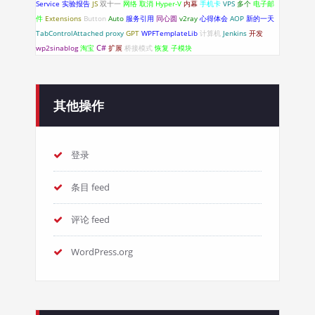
Service
实验报告
JS
双十一
网络
取消
Hyper-V
内幕
手机卡
VPS
多个
电子邮
件
Extensions
Button
Auto
服务引用
同心圆
v2ray
心得体会
AOP
新的一天
TabControlAttached
proxy
GPT
WPFTemplateLib
计算机
Jenkins
开发
C#
wp2sinablog
淘宝
扩展
桥接模式
恢复
子模块
其他操作
登录
条目 feed
评论 feed
WordPress.org