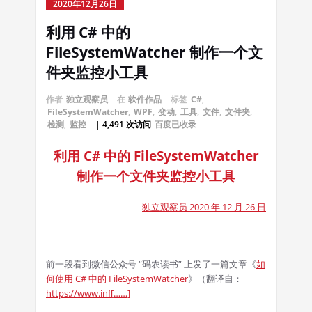
2020年12月26日
利用 C# 中的
FileSystemWatcher 制作一个文
件夹监控小工具
作者
独立观察员
在
软件作品
标签
C#
,
FileSystemWatcher
,
WPF
,
变动
,
工具
,
文件
,
文件夹
,
检测
,
监控
| 4,491 次访问
百度已收录
利用 C# 中的 FileSystemWatcher
制作一个文件夹监控小工具
独立观察员 2020 年 12 月 26 日
前一段看到微信公众号 “
码农读书” 上发了一篇文章《
如
何使用 C# 中的 FileSystemWatcher
》（翻译自：
https://www.inf[……]