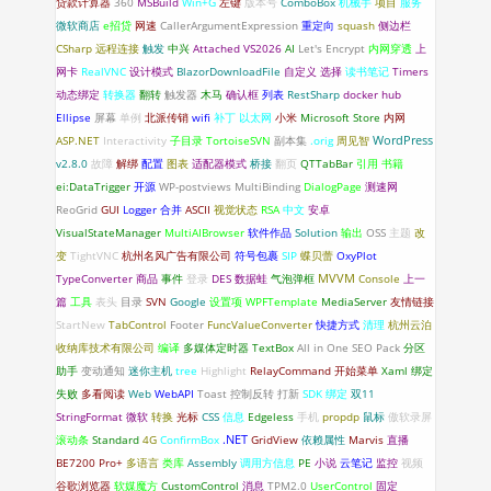
贷款计算器
360
MSBuild
Win+G
左键
版本号
ComboBox
机械手
项目
服务
微软商店
e招贷
网速
CallerArgumentExpression
重定向
squash
侧边栏
CSharp
远程连接
触发
中兴
Attached
VS2026
AI
Let's Encrypt
内网穿透
上
网卡
RealVNC
设计模式
BlazorDownloadFile
自定义
选择
读书笔记
Timers
动态绑定
转换器
翻转
触发器
木马
确认框
列表
RestSharp
docker hub
Ellipse
屏幕
单例
北派传销
wifi
补丁
以太网
小米
Microsoft Store
内网
WordPress
ASP.NET
Interactivity
子目录
TortoiseSVN
副本集
.orig
周见智
v2.8.0
故障
解绑
配置
图表
适配器模式
桥接
翻页
QTTabBar
引用
书籍
ei:DataTrigger
开源
WP-postviews
MultiBinding
DialogPage
测速网
ReoGrid
GUI
Logger
合并
ASCII
视觉状态
RSA
中文
安卓
VisualStateManager
MultiAIBrowser
软件作品
Solution
输出
OSS
主题
改
变
TightVNC
杭州名风广告有限公司
符号包裹
SIP
蝶贝蕾
OxyPlot
TypeConverter
商品
事件
登录
DES
数据蛙
气泡弹框
MVVM
Console
上一
篇
工具
表头
目录
SVN
Google
设置项
WPFTemplate
MediaServer
友情链接
StartNew
TabControl
Footer
FuncValueConverter
快捷方式
清理
杭州云泊
收纳库技术有限公司
编译
多媒体定时器
TextBox
All in One SEO Pack
分区
助手
变动通知
迷你主机
tree
Highlight
RelayCommand
开始菜单
Xaml 绑定
失败
多看阅读
Web
WebAPI
Toast
控制反转
打新
SDK
绑定
双11
StringFormat
微软
转换
光标
CSS
信息
Edgeless
手机
propdp
鼠标
傲软录屏
.NET
滚动条
Standard
4G
ConfirmBox
GridView
依赖属性
Marvis
直播
BE7200 Pro+
多语言
类库
Assembly
调用方信息
PE
小说
云笔记
监控
视频
谷歌浏览器
软媒魔方
CustomControl
消息
TPM2.0
UserControl
固定