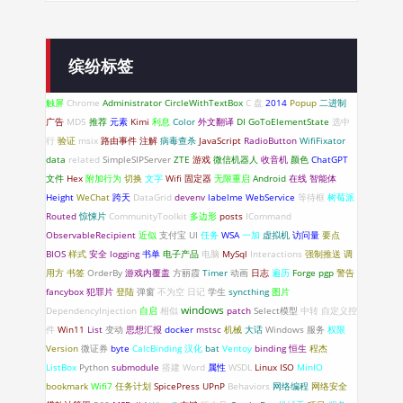
缤纷标签
触屏
Chrome
Administrator
CircleWithTextBox
C 盘
2014
Popup
二进制
广告
MD5
推荐
元素
Kimi
利息
Color
外文翻译
DI
GoToElementState
选中
行
验证
msix
路由事件
注解
病毒查杀
JavaScript
RadioButton
WifiFixator
data
related
SimpleSIPServer
ZTE
游戏
微信机器人
收音机
颜色
ChatGPT
文件
Hex
附加行为
切换
文字
Wifi 固定器
无限重启
Android
在线
智能体
Height
WeChat
跨天
DataGrid
devenv
labelme
WebService
等待框
树莓派
Routed
惊悚片
CommunityToolkit
多边形
posts
ICommand
ObservableRecipient
近似
支付宝
UI
任务
WSA
一加
虚拟机
访问量
要点
BIOS
样式
安全
logging
书单
电子产品
电脑
MySql
Interactions
强制推送
调
用方
书签
OrderBy
游戏内覆盖
方丽霞
Timer
动画
日志
遍历
Forge
pgp
警告
fancybox
犯罪片
登陆
弹窗
不为空
日记
学生
syncthing
图片
windows
DependencyInjection
自启
相似
patch
Select模型
中转
自定义控
件
Win11
List
变动
思想汇报
docker
mstsc
机械
大话
Windows 服务
权限
Version
微证券
byte
CalcBinding
汉化
bat
Ventoy
binding
恒生
程杰
ListBox
Python
submodule
搭建
Word
属性
WSDL
Linux
ISO
MinIO
bookmark
Wifi7
任务计划
SpicePress
UPnP
Behaviors
网络编程
网络安全